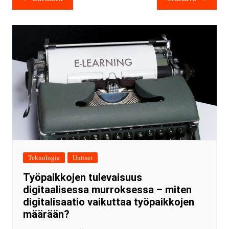
Teknologia
Uutiset
Työpaikkojen tulevaisuus
digitaalisessa murroksessa – miten
digitalisaatio vaikuttaa työpaikkojen
määrään?