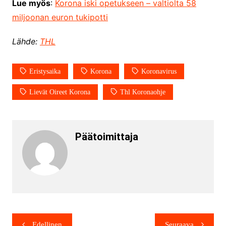
Lue myös
:
Korona iski opetukseen – valtiolta 58
miljoonan euron tukipotti
Lähde:
THL
Eristysaika
Korona
Koronavirus
Lievät Oireet Korona
Thl Koronaohje
Päätoimittaja
Edellinen
Seuraava