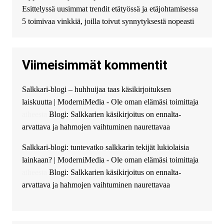
Esittelyssä uusimmat trendit etätyössä ja etäjohtamisessa
избыточных вопросов и
документов? Тогда обратитесь
5 toimivaa vinkkiä, joilla toivut synnytyksestä nopeasti
к нам! Мы предоставляем
высокоприбыльные условия
кредитования, оперативное
Viimeisimmät kommentit
guest_4889 :
Cmon Suomi 👏
guest_5115 :
hello
Salkkari-blogi – huhhuijaa taas käsikirjoituksen
The Admin
:
High five! You’ve
laiskuutta | ModerniMedia - Ole oman elämäsi toimittaja
successfully installed Simple
Ajax Chat.
aiheesta
Blogi: Salkkarien käsikirjoitus on ennalta-
arvattava ja hahmojen vaihtuminen naurettavaa
Salkkari-blogi: tuntevatko salkkarin tekijät lukiolaisia
lainkaan? | ModerniMedia - Ole oman elämäsi toimittaja
aiheesta
Blogi: Salkkarien käsikirjoitus on ennalta-
arvattava ja hahmojen vaihtuminen naurettavaa