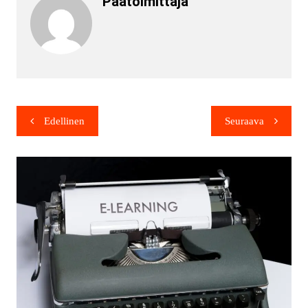
Päätoimittaja
Edellinen
Seuraava