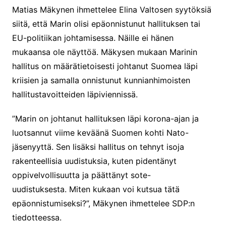
Matias Mäkynen ihmettelee Elina Valtosen syytöksiä
siitä, että Marin olisi epäonnistunut hallituksen tai
EU-politiikan johtamisessa. Näille ei hänen
mukaansa ole näyttöä. Mäkysen mukaan Marinin
hallitus on määrätietoisesti johtanut Suomea läpi
kriisien ja samalla onnistunut kunnianhimoisten
hallitustavoitteiden läpiviennissä.
”Marin on johtanut hallituksen läpi korona-ajan ja
luotsannut viime keväänä Suomen kohti Nato-
jäsenyyttä. Sen lisäksi hallitus on tehnyt isoja
rakenteellisia uudistuksia, kuten pidentänyt
oppivelvollisuutta ja päättänyt sote-
uudistuksesta. Miten kukaan voi kutsua tätä
epäonnistumiseksi?”, Mäkynen ihmettelee SDP:n
tiedotteessa.