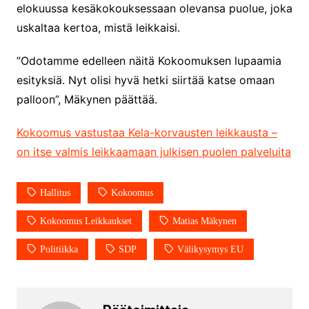
elokuussa kesäkokouksessaan olevansa puolue, joka
uskaltaa kertoa, mistä leikkaisi.
”Odotamme edelleen näitä Kokoomuksen lupaamia
esityksiä. Nyt olisi hyvä hetki siirtää katse omaan
palloon”, Mäkynen päättää.
Kokoomus vastustaa Kela-korvausten leikkausta –
on itse valmis leikkaamaan julkisen puolen palveluita
Hallitus
Kokoomus
Kokoomus Leikkaukset
Matias Mäkynen
Politiikka
SDP
Välikysymys EU