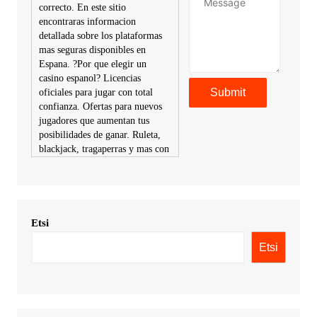
correcto. En este sitio
encontraras informacion
detallada sobre los plataformas
mas seguras disponibles en
Espana. ?Por que elegir un
casino espanol? Licencias
oficiales para jugar con total
confianza. Ofertas para nuevos
jugadores que aumentan tus
posibilidades de ganar. Ruleta,
blackjack, tragaperras y mas con
premios atractivos. Depositos y
retiros sin problemas con
multiples metodos de pago,
incluyendo tarje
Etsi
KimonicRisse :
Заказать Haval
- только у нас вы найдете
Etsi
цены ниже рынка. Быстрей
всего сделать заказ на хавал
джолион цена новый у
официального можно только у
нас! купить haval jolion