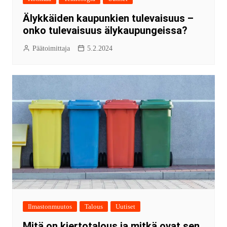
Älykkäiden kaupunkien tulevaisuus –
onko tulevaisuus älykaupungeissa?
Päätoimittaja
5.2.2024
Ilmastonmuutos
Talous
Uutiset
Mitä on kiertotalous ja mitkä ovat sen