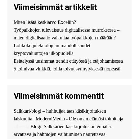
купить хавал джулиан -
Viimeisimmät artikkelit
http://jolion-ufa1.ru/
DengizaimyKt :
Привет!
Miten lisätä keskiarvo Exceliin?
Появился вопрос про срочно
Työpaikkojen tulevaisuus digitaalisessa murroksessa –
взять деньги? Предлагаем
безопасный источник
miten digitalisaatio vaikuttaa työpaikkojen määrään?
финансовой помощи. Вы
Lohkoketjuteknologian mahdollisuudet
можете получить
kryptovaluuttojen ulkopuolella
финансирование в долг без
Esittelyssä uusimmat trendit etätyössä ja etäjohtamisessa
избыточных вопросов и
документов? Тогда обратитесь
5 toimivaa vinkkiä, joilla toivut synnytyksestä nopeasti
к нам! Мы предоставляем
высокоприбыльные условия
кредитования, оперативное
Viimeisimmät kommentit
guest_4889 :
Cmon Suomi 👏
guest_5115 :
hello
Salkkari-blogi – huhhuijaa taas käsikirjoituksen
The Admin
:
High five! You’ve
laiskuutta | ModerniMedia - Ole oman elämäsi toimittaja
successfully installed Simple
Ajax Chat.
aiheesta
Blogi: Salkkarien käsikirjoitus on ennalta-
arvattava ja hahmojen vaihtuminen naurettavaa