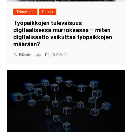
Teknologia
Uutiset
Työpaikkojen tulevaisuus
digitaalisessa murroksessa – miten
digitalisaatio vaikuttaa työpaikkojen
määrään?
Päätoimittaja
26.2.2024