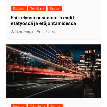
Featured
Trendaava
Uutiset
Esittelyssä uusimmat trendit
etätyössä ja etäjohtamisessa
Päätoimittaja
12.2.2024
Kotimaa
Teknologia
Uutiset