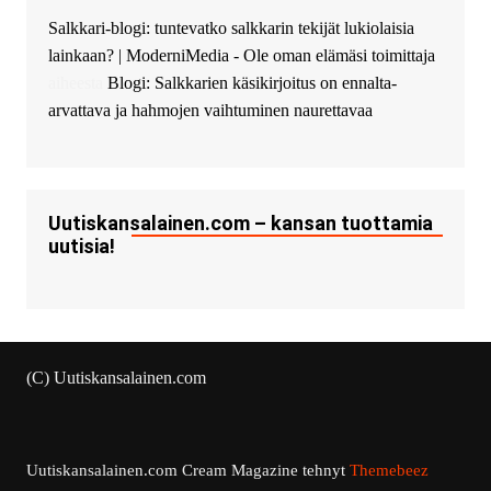
Salkkari-blogi: tuntevatko salkkarin tekijät lukiolaisia
lainkaan? | ModerniMedia - Ole oman elämäsi toimittaja
aiheesta
Blogi: Salkkarien käsikirjoitus on ennalta-
arvattava ja hahmojen vaihtuminen naurettavaa
Uutiskansalainen.com – kansan tuottamia
uutisia!
(C) Uutiskansalainen.com
Uutiskansalainen.com
Cream Magazine tehnyt
Themebeez