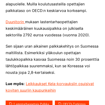
alapuolelle. Muilla koulutusasteilla opettajien
palkkataso on OECD:n keskiarvoa korkeampi.
Duunitorin
mukaan lastentarhaopettajien
keskimääräinen kuukausipalkka on julkisella
sektorilla 2792 euroa vuodessa (vuonna 2020).
Sen sijaan uran aikainen palkkakehitys on Suomessa
maltillista. Esimerkiksi yläkoulun opettajan
taulukkopalkka kasvaa Suomessa noin 30 prosenttia
lähtöpalkkaa suuremmaksi, kun se Koreassa voi
nousta jopa 2,8-kertaiseksi.
Lue myös:
Leikkaukset Kela-korvauksiin osuisivat
koviten suuriin kaupunkeihin
Lastentarhaopettaja Palkka
OECD-Tutkimus