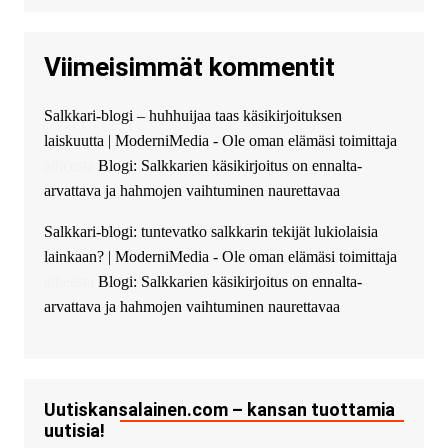
высокоприбыльные условия
кредитования, оперативное
Viimeisimmät kommentit
guest_4889 :
Cmon Suomi 👏
guest_5115 :
hello
Salkkari-blogi – huhhuijaa taas käsikirjoituksen
The Admin
:
High five! You’ve
laiskuutta | ModerniMedia - Ole oman elämäsi toimittaja
successfully installed Simple
Ajax Chat.
aiheesta
Blogi: Salkkarien käsikirjoitus on ennalta-
arvattava ja hahmojen vaihtuminen naurettavaa
Salkkari-blogi: tuntevatko salkkarin tekijät lukiolaisia
lainkaan? | ModerniMedia - Ole oman elämäsi toimittaja
aiheesta
Blogi: Salkkarien käsikirjoitus on ennalta-
arvattava ja hahmojen vaihtuminen naurettavaa
Uutiskansalainen.com – kansan tuottamia
uutisia!