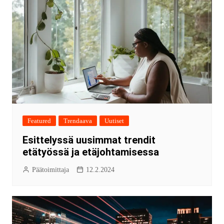
Featured
Trendaava
Uutiset
Esittelyssä uusimmat trendit
etätyössä ja etäjohtamisessa
Päätoimittaja
12.2.2024