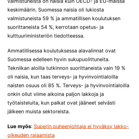
valmistuneista on naisia kuin OECD- ja EU-maissa
keskimäärin. Suomessa naisia oli lukiosta
valmistuneista 59 % ja ammatillisen koulutuksen
suorittaneista 54 %, kerrotaan opetus- ja
kulttuuriministeriön tiedotteessa.
Ammatillisessa koulutuksessa alavalinnat ovat
Suomessa edelleen hyvin sukupuolittuneita.
Tekniikan aloilla tutkinnon suorittaneista vain 19 %
oli naisia, kun taas terveys- ja hyvinvointialoilla
naisten osuus oli 85 %. Terveys- ja hyvinvointialoilla
onkin ollut viime aikoina paljon lakkoja ja
työtaisteluita, kun palkat ovat jääneet selvästi
jälkeen muista sektoreista.
Lue myös
:
Superin puheenjohtaja ei hyväksy lakko-
oikeuden rajaamista