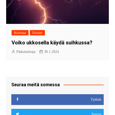
Kotimaa
Uutiset
Voiko ukkosella käydä suihkussa?
Päätoimittaja
30.1.2024
Seuraa meitä somessa
Tykkää
Seuraa