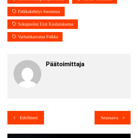
Palkkakehitys Suomessa
Sukupuolen Erot Koulutuksessa
Varhaiskasvatus Palkka
Päätoimittaja
Edellinen
Seuraava