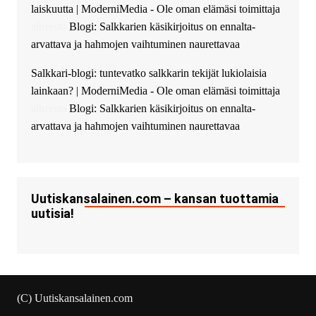
laiskuutta | ModerniMedia - Ole oman elämäsi toimittaja
successfully installed Simple
Ajax Chat.
aiheesta
Blogi: Salkkarien käsikirjoitus on ennalta-
arvattava ja hahmojen vaihtuminen naurettavaa
Salkkari-blogi: tuntevatko salkkarin tekijät lukiolaisia
lainkaan? | ModerniMedia - Ole oman elämäsi toimittaja
aiheesta
Blogi: Salkkarien käsikirjoitus on ennalta-
arvattava ja hahmojen vaihtuminen naurettavaa
Uutiskansalainen.com – kansan tuottamia
uutisia!
(C) Uutiskansalainen.com