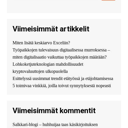
всего сделать заказ на хавал
джолион цена новый у
официального можно только у
нас! купить haval jolion
купить хавал джулиан -
Viimeisimmät artikkelit
http://jolion-ufa1.ru/
DengizaimyKt :
Привет!
Miten lisätä keskiarvo Exceliin?
Появился вопрос про срочно
Työpaikkojen tulevaisuus digitaalisessa murroksessa –
взять деньги? Предлагаем
безопасный источник
miten digitalisaatio vaikuttaa työpaikkojen määrään?
финансовой помощи. Вы
Lohkoketjuteknologian mahdollisuudet
можете получить
kryptovaluuttojen ulkopuolella
финансирование в долг без
Esittelyssä uusimmat trendit etätyössä ja etäjohtamisessa
избыточных вопросов и
документов? Тогда обратитесь
5 toimivaa vinkkiä, joilla toivut synnytyksestä nopeasti
к нам! Мы предоставляем
высокоприбыльные условия
кредитования, оперативное
Viimeisimmät kommentit
guest_4889 :
Cmon Suomi 👏
guest_5115 :
hello
Salkkari-blogi – huhhuijaa taas käsikirjoituksen
The Admin
:
High five! You’ve