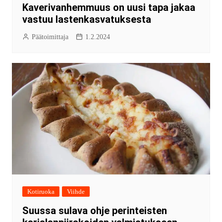
Kaverivanhemmuus on uusi tapa jakaa
vastuu lastenkasvatuksesta
Päätoimittaja
1.2.2024
Kotiruoka
Viihde
Suussa sulava ohje perinteisten