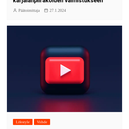
karjalanpiirakoiden valmistukseen
Päätoimittaja
27.1.2024
Lifestyle
Viihde