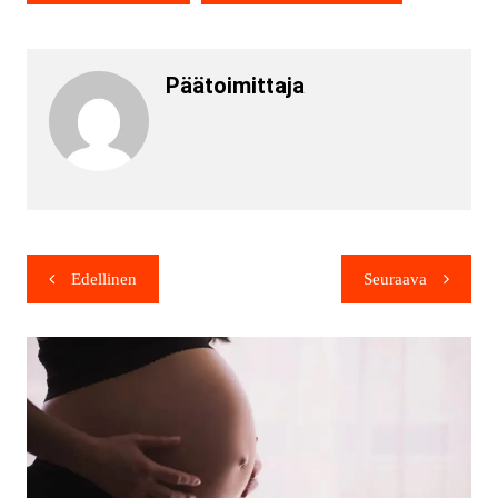
Päätoimittaja
Edellinen
Seuraava