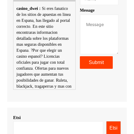
casino_dwei :
Si eres fanatico
Message
de los sitios de apuestas en linea
en Espana, has llegado al portal
correcto. En este sitio
encontraras informacion
detallada sobre los plataformas
mas seguras disponibles en
Espana. ?Por que elegir un
casino espanol? Licencias
oficiales para jugar con total
confianza. Ofertas para nuevos
jugadores que aumentan tus
posibilidades de ganar. Ruleta,
blackjack, tragaperras y mas con
premios atractivos. Depositos y
retiros sin problemas con
multiples metodos de pago,
incluyendo tarje
Etsi
KimonicRisse :
Заказать Haval
- только у нас вы найдете
Etsi
цены ниже рынка. Быстрей