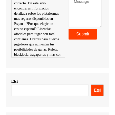
correcto. En este sitio
encontraras informacion
detallada sobre los plataformas
mas seguras disponibles en
Espana. ?Por que elegir un
casino espanol? Licencias
oficiales para jugar con total
confianza. Ofertas para nuevos
jugadores que aumentan tus
posibilidades de ganar. Ruleta,
blackjack, tragaperras y mas con
premios atractivos. Depositos y
retiros sin problemas con
multiples metodos de pago,
incluyendo tarje
Etsi
KimonicRisse :
Заказать Haval
- только у нас вы найдете
Etsi
цены ниже рынка. Быстрей
всего сделать заказ на хавал
джолион цена новый у
официального можно только у
нас! купить haval jolion