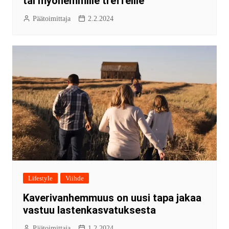
tai myöhemmille treffeille
Päätoimittaja
2.2.2024
Lifestyle
Viihde
Kaverivanhemmuus on uusi tapa jakaa
vastuu lastenkasvatuksesta
Päätoimittaja
1.2.2024