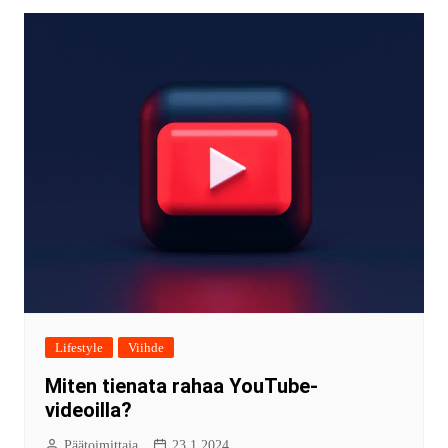
Lifestyle
Viihde
Miten tienata rahaa YouTube-
videoilla?
Päätoimittaja
23.1.2024