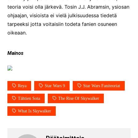
teoria voisi olla järkevä. Tosin J.J. Abramsin, ysiosan
ohjaajan, visioista ei vielä julkisuudessa tiedetä
tarpeeksi jotta voitaisiin todeta fanien osuneen
oikeaan.
Mainos
Reya
Star Wars 9
Star Wars Faniteoriat
Tähtien Sota
The Rise Of Skywalker
What Is Skywalker