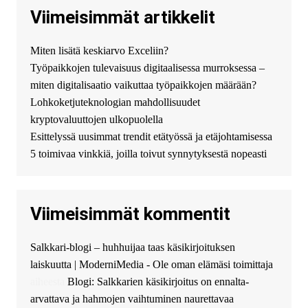
купить хавал джулиан -
Viimeisimmät artikkelit
http://jolion-ufa1.ru/
DengizaimyKt :
Привет!
Miten lisätä keskiarvo Exceliin?
Появился вопрос про срочно
Työpaikkojen tulevaisuus digitaalisessa murroksessa –
взять деньги? Предлагаем
безопасный источник
miten digitalisaatio vaikuttaa työpaikkojen määrään?
финансовой помощи. Вы
Lohkoketjuteknologian mahdollisuudet
можете получить
kryptovaluuttojen ulkopuolella
финансирование в долг без
Esittelyssä uusimmat trendit etätyössä ja etäjohtamisessa
избыточных вопросов и
документов? Тогда обратитесь
5 toimivaa vinkkiä, joilla toivut synnytyksestä nopeasti
к нам! Мы предоставляем
высокоприбыльные условия
кредитования, оперативное
Viimeisimmät kommentit
guest_4889 :
Cmon Suomi 👏
guest_5115 :
hello
Salkkari-blogi – huhhuijaa taas käsikirjoituksen
The Admin
:
High five! You’ve
laiskuutta | ModerniMedia - Ole oman elämäsi toimittaja
successfully installed Simple
Ajax Chat.
aiheesta
Blogi: Salkkarien käsikirjoitus on ennalta-
arvattava ja hahmojen vaihtuminen naurettavaa