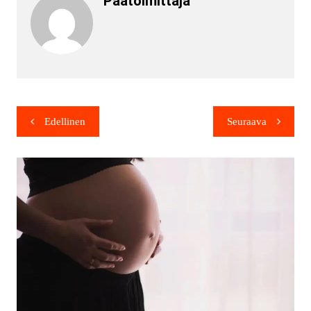
Päätoimittaja
Edellinen
Seuraava