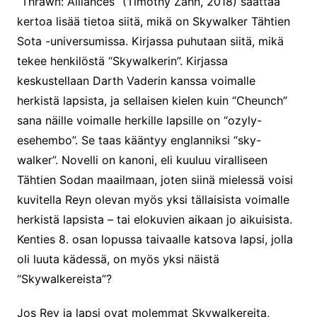
“Thrawn: Alliances” (Timothy Zahn, 2018) saattaa
kertoa lisää tietoa siitä, mikä on Skywalker Tähtien
Sota -universumissa. Kirjassa puhutaan siitä, mikä
tekee henkilöstä “Skywalkerin”. Kirjassa
keskustellaan Darth Vaderin kanssa voimalle
herkistä lapsista, ja sellaisen kielen kuin “Cheunch”
sana näille voimalle herkille lapsille on “ozyly-
esehembo”. Se taas kääntyy englanniksi “sky-
walker”. Novelli on kanoni, eli kuuluu viralliseen
Tähtien Sodan maailmaan, joten siinä mielessä voisi
kuvitella Reyn olevan myös yksi tällaisista voimalle
herkistä lapsista – tai elokuvien aikaan jo aikuisista.
Kenties 8. osan lopussa taivaalle katsova lapsi, jolla
oli luuta kädessä, on myös yksi näistä
“Skywalkereista”?
Jos Rey ja lapsi ovat molemmat Skywalkereita,