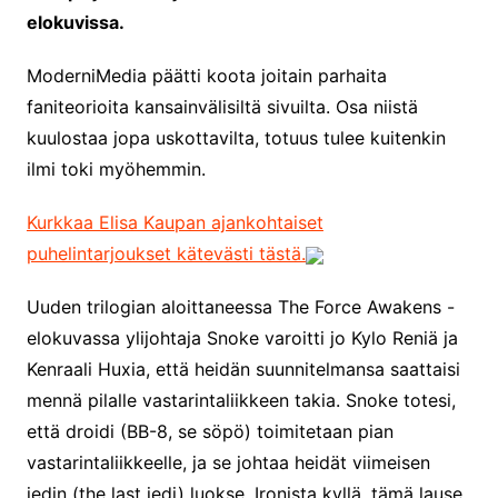
elokuvissa.
ModerniMedia päätti koota joitain parhaita
faniteorioita kansainvälisiltä sivuilta. Osa niistä
kuulostaa jopa uskottavilta, totuus tulee kuitenkin
ilmi toki myöhemmin.
Kurkkaa Elisa Kaupan ajankohtaiset
puhelintarjoukset kätevästi tästä.
Uuden trilogian aloittaneessa The Force Awakens -
elokuvassa ylijohtaja Snoke varoitti jo Kylo Reniä ja
Kenraali Huxia, että heidän suunnitelmansa saattaisi
mennä pilalle vastarintaliikkeen takia. Snoke totesi,
että droidi (BB-8, se söpö) toimitetaan pian
vastarintaliikkeelle, ja se johtaa heidät viimeisen
jedin (the last jedi) luokse. Ironista kyllä, tämä lause