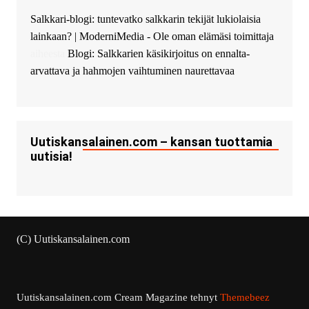
Salkkari-blogi: tuntevatko salkkarin tekijät lukiolaisia
lainkaan? | ModerniMedia - Ole oman elämäsi toimittaja
aiheesta
Blogi: Salkkarien käsikirjoitus on ennalta-
arvattava ja hahmojen vaihtuminen naurettavaa
Uutiskansalainen.com – kansan tuottamia
uutisia!
(C) Uutiskansalainen.com
Uutiskansalainen.com
Cream Magazine tehnyt
Themebeez