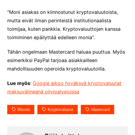
“Moni asiakas on kiinnostunut kryptovaluutoista,
mutta eivät ilman perinteistä institutionaalista
toimijaa, kuten pankkia. Kryptovaluuttojen kanssa
toimiminen epäilyttää edelleen monia”.
Tähän ongelmaan Mastercard haluaa puuttua. Myös
esimerkiksi PayPal tarjoaa asiakkailleen
mahdollisuuden operoida kryptovaluutoilla.
Lue myös
:
Google aikoo hyväksyä kryptovaluutat
maksuvälineenä pilvipalveluissa
Bitcoin
Kryptovaluutat
Mastercard