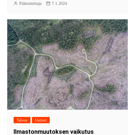
Päätoimittaja
7.1.2024
Talous
Uutiset
Ilmastonmuutoksen vaikutus