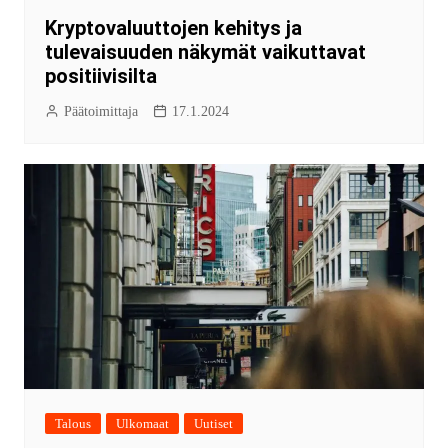
Kryptovaluuttojen kehitys ja
tulevaisuuden näkymät vaikuttavat
positiivisilta
Päätoimittaja
17.1.2024
Talous
Ulkomaat
Uutiset