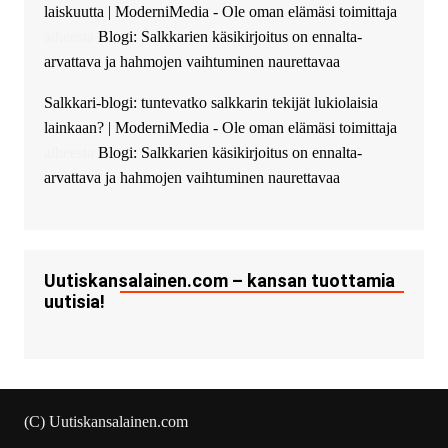
laiskuutta | ModerniMedia - Ole oman elämäsi toimittaja
successfully installed Simple
Ajax Chat.
aiheesta
Blogi: Salkkarien käsikirjoitus on ennalta-
arvattava ja hahmojen vaihtuminen naurettavaa
Salkkari-blogi: tuntevatko salkkarin tekijät lukiolaisia
lainkaan? | ModerniMedia - Ole oman elämäsi toimittaja
aiheesta
Blogi: Salkkarien käsikirjoitus on ennalta-
arvattava ja hahmojen vaihtuminen naurettavaa
Uutiskansalainen.com – kansan tuottamia
uutisia!
(C) Uutiskansalainen.com