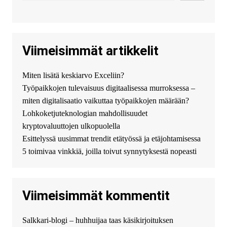
всего сделать заказ на хавал
джолион цена новый у
официального можно только у
нас! купить haval jolion
купить хавал джулиан -
Viimeisimmät artikkelit
http://jolion-ufa1.ru/
DengizaimyKt :
Привет!
Miten lisätä keskiarvo Exceliin?
Появился вопрос про срочно
Työpaikkojen tulevaisuus digitaalisessa murroksessa –
взять деньги? Предлагаем
безопасный источник
miten digitalisaatio vaikuttaa työpaikkojen määrään?
финансовой помощи. Вы
Lohkoketjuteknologian mahdollisuudet
можете получить
kryptovaluuttojen ulkopuolella
финансирование в долг без
Esittelyssä uusimmat trendit etätyössä ja etäjohtamisessa
избыточных вопросов и
документов? Тогда обратитесь
5 toimivaa vinkkiä, joilla toivut synnytyksestä nopeasti
к нам! Мы предоставляем
высокоприбыльные условия
кредитования, оперативное
Viimeisimmät kommentit
guest_4889 :
Cmon Suomi 👏
guest_5115 :
hello
Salkkari-blogi – huhhuijaa taas käsikirjoituksen
The Admin
:
High five! You’ve