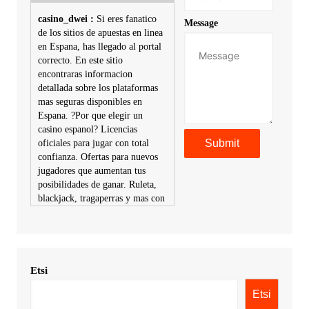
casino_dwei :
Si eres fanatico
Message
de los sitios de apuestas en linea
en Espana, has llegado al portal
correcto. En este sitio
encontraras informacion
detallada sobre los plataformas
mas seguras disponibles en
Espana. ?Por que elegir un
casino espanol? Licencias
oficiales para jugar con total
confianza. Ofertas para nuevos
jugadores que aumentan tus
posibilidades de ganar. Ruleta,
blackjack, tragaperras y mas con
premios atractivos. Depositos y
retiros sin problemas con
multiples metodos de pago,
incluyendo tarje
Etsi
KimonicRisse :
Заказать Haval
- только у нас вы найдете
Etsi
цены ниже рынка. Быстрей