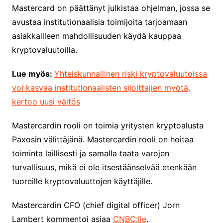
Mastercard on päättänyt julkistaa ohjelman, jossa se
avustaa institutionaalisia toimijoita tarjoamaan
asiakkailleen mahdollisuuden käydä kauppaa
kryptovaluutoilla.
Lue myös:
Yhteiskunnallinen riski kryptovaluutoissa
voi kasvaa institutionaalisten sijoittajien myötä,
kertoo uusi väitös
Mastercardin rooli on toimia yritysten kryptoalusta
Paxosin välittäjänä. Mastercardin rooli on hoitaa
toiminta laillisesti ja samalla taata varojen
turvallisuus, mikä ei ole itsestäänselvää etenkään
tuoreille kryptovaluuttojen käyttäjille.
Mastercardin CFO (chief digital officer) Jorn
Lambert kommentoi asiaa
CNBC:lle
.