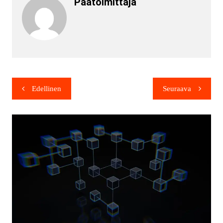
Päätoimittaja
Edellinen
Seuraava