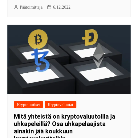
Päätoimittaja
6.12.2022
Kryptouutiset
Kryptovaluutat
Mitä yhteistä on kryptovaluutoilla ja
uhkapeleillä? Osa uhkapelaajista
ainakin jää koukkuun