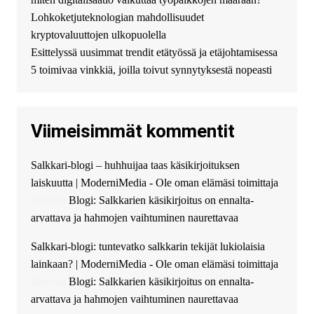
финансовой помощи. Вы
Lohkoketjuteknologian mahdollisuudet
можете получить
kryptovaluuttojen ulkopuolella
финансирование в долг без
Esittelyssä uusimmat trendit etätyössä ja etäjohtamisessa
избыточных вопросов и
документов? Тогда обратитесь
5 toimivaa vinkkiä, joilla toivut synnytyksestä nopeasti
к нам! Мы предоставляем
высокоприбыльные условия
кредитования, оперативное
Viimeisimmät kommentit
guest_4889 :
Cmon Suomi 👏
guest_5115 :
hello
Salkkari-blogi – huhhuijaa taas käsikirjoituksen
The Admin
:
High five! You’ve
laiskuutta | ModerniMedia - Ole oman elämäsi toimittaja
successfully installed Simple
Ajax Chat.
aiheesta
Blogi: Salkkarien käsikirjoitus on ennalta-
arvattava ja hahmojen vaihtuminen naurettavaa
Salkkari-blogi: tuntevatko salkkarin tekijät lukiolaisia
lainkaan? | ModerniMedia - Ole oman elämäsi toimittaja
aiheesta
Blogi: Salkkarien käsikirjoitus on ennalta-
arvattava ja hahmojen vaihtuminen naurettavaa