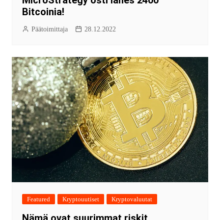
MicroStrategy osti lähes 2400
Bitcoinia!
Päätoimittaja
28.12.2022
Featured
Kryptouutiset
Kryptovaluutat
Nämä ovat suurimmat riskit