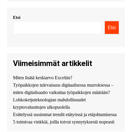
multiples metodos de pago,
incluyendo tarje
Etsi
KimonicRisse :
Заказать Haval
- только у нас вы найдете
Etsi
цены ниже рынка. Быстрей
всего сделать заказ на хавал
джолион цена новый у
официального можно только у
нас! купить haval jolion
купить хавал джулиан -
Viimeisimmät artikkelit
http://jolion-ufa1.ru/
DengizaimyKt :
Привет!
Miten lisätä keskiarvo Exceliin?
Появился вопрос про срочно
Työpaikkojen tulevaisuus digitaalisessa murroksessa –
взять деньги? Предлагаем
безопасный источник
miten digitalisaatio vaikuttaa työpaikkojen määrään?
финансовой помощи. Вы
Lohkoketjuteknologian mahdollisuudet
можете получить
kryptovaluuttojen ulkopuolella
финансирование в долг без
Esittelyssä uusimmat trendit etätyössä ja etäjohtamisessa
избыточных вопросов и
документов? Тогда обратитесь
5 toimivaa vinkkiä, joilla toivut synnytyksestä nopeasti
к нам! Мы предоставляем