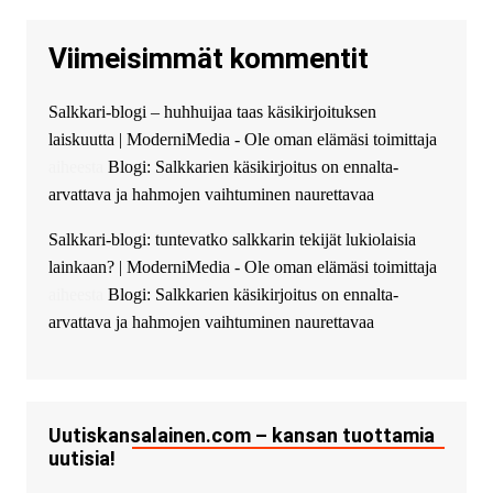
высокоприбыльные условия
кредитования, оперативное
Viimeisimmät kommentit
guest_4889 :
Cmon Suomi 👏
guest_5115 :
hello
Salkkari-blogi – huhhuijaa taas käsikirjoituksen
The Admin
:
High five! You’ve
laiskuutta | ModerniMedia - Ole oman elämäsi toimittaja
successfully installed Simple
Ajax Chat.
aiheesta
Blogi: Salkkarien käsikirjoitus on ennalta-
arvattava ja hahmojen vaihtuminen naurettavaa
Salkkari-blogi: tuntevatko salkkarin tekijät lukiolaisia
lainkaan? | ModerniMedia - Ole oman elämäsi toimittaja
aiheesta
Blogi: Salkkarien käsikirjoitus on ennalta-
arvattava ja hahmojen vaihtuminen naurettavaa
Uutiskansalainen.com – kansan tuottamia
uutisia!