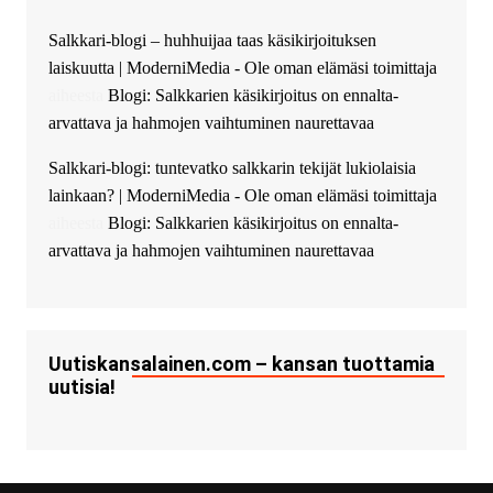
guest_5115 :
hello
Salkkari-blogi – huhhuijaa taas käsikirjoituksen
The Admin
:
High five! You’ve
laiskuutta | ModerniMedia - Ole oman elämäsi toimittaja
successfully installed Simple
Ajax Chat.
aiheesta
Blogi: Salkkarien käsikirjoitus on ennalta-
arvattava ja hahmojen vaihtuminen naurettavaa
Salkkari-blogi: tuntevatko salkkarin tekijät lukiolaisia
lainkaan? | ModerniMedia - Ole oman elämäsi toimittaja
aiheesta
Blogi: Salkkarien käsikirjoitus on ennalta-
arvattava ja hahmojen vaihtuminen naurettavaa
Uutiskansalainen.com – kansan tuottamia
uutisia!