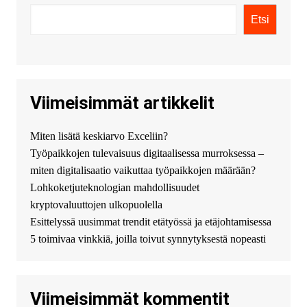
- только у нас вы найдете
Etsi
цены ниже рынка. Быстрей
всего сделать заказ на хавал
джолион цена новый у
официального можно только у
нас! купить haval jolion
купить хавал джулиан -
Viimeisimmät artikkelit
http://jolion-ufa1.ru/
DengizaimyKt :
Привет!
Miten lisätä keskiarvo Exceliin?
Появился вопрос про срочно
Työpaikkojen tulevaisuus digitaalisessa murroksessa –
взять деньги? Предлагаем
безопасный источник
miten digitalisaatio vaikuttaa työpaikkojen määrään?
финансовой помощи. Вы
Lohkoketjuteknologian mahdollisuudet
можете получить
kryptovaluuttojen ulkopuolella
финансирование в долг без
Esittelyssä uusimmat trendit etätyössä ja etäjohtamisessa
избыточных вопросов и
документов? Тогда обратитесь
5 toimivaa vinkkiä, joilla toivut synnytyksestä nopeasti
к нам! Мы предоставляем
высокоприбыльные условия
кредитования, оперативное
Viimeisimmät kommentit
guest_4889 :
Cmon Suomi 👏