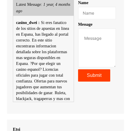
Name
Latest Message:
1 year, 4 months
ago
casino_dwei :
Si eres fanatico
Message
de los sitios de apuestas en linea
en Espana, has llegado al portal
correcto. En este sitio
encontraras informacion
detallada sobre los plataformas
mas seguras disponibles en
Espana. ?Por que elegir un
casino espanol? Licencias
oficiales para jugar con total
confianza. Ofertas para nuevos
jugadores que aumentan tus
posibilidades de ganar. Ruleta,
blackjack, tragaperras y mas con
premios atractivos. Depositos y
retiros sin problemas con
multiples metodos de pago,
incluyendo tarje
Etsi
KimonicRisse :
Заказать Haval