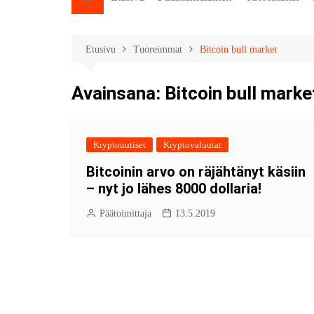
Etusivu
Tuoreimmat
Bitcoin bull market
Avainsana:
Bitcoin bull marke
Kryptouutiset
Kryptovaluutat
Bitcoinin arvo on räjähtänyt käsiin
– nyt jo lähes 8000 dollaria!
Päätoimittaja
13.5.2019