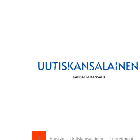
Etusivu – Uutiskansalainen
Tuoreimmat