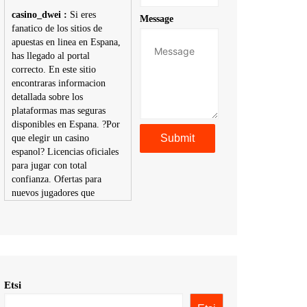
casino_dwei :
Si eres
Message
fanatico de los sitios de
apuestas en linea en Espana,
has llegado al portal
correcto. En este sitio
encontraras informacion
detallada sobre los
plataformas mas seguras
disponibles en Espana. ?Por
que elegir un casino
espanol? Licencias oficiales
para jugar con total
confianza. Ofertas para
nuevos jugadores que
aumentan tus posibilidades
de ganar. Ruleta, blackjack,
tragaperras y mas con
premios atractivos.
Depositos y retiros sin
problemas con multiples
Etsi
metodos de pago,
incluyendo tarje