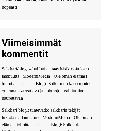
Мы предоставляем
высокоприбыльные
nopeasti
условия кредитования,
оперативное
guest_4889 :
Cmon Suomi
👏
Viimeisimmät
guest_5115 :
hello
The Admin
:
High five!
kommentit
You’ve successfully installed
Simple Ajax Chat.
Salkkari-blogi – huhhuijaa taas käsikirjoituksen
laiskuutta | ModerniMedia - Ole oman elämäsi
toimittaja
aiheesta
Blogi: Salkkarien käsikirjoitus
on ennalta-arvattava ja hahmojen vaihtuminen
naurettavaa
Salkkari-blogi: tuntevatko salkkarin tekijät
lukiolaisia lainkaan? | ModerniMedia - Ole oman
elämäsi toimittaja
aiheesta
Blogi: Salkkarien