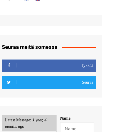
t
u sisään
röidy
Seuraa meitä somessa
Tykkää
Seuraa
Name
Latest Message:
1 year, 4
months ago