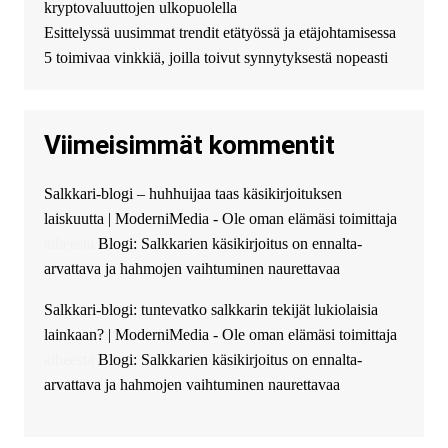
kryptovaluuttojen ulkopuolella
финансирование в долг без
Esittelyssä uusimmat trendit etätyössä ja etäjohtamisessa
избыточных вопросов и
документов? Тогда обратитесь
5 toimivaa vinkkiä, joilla toivut synnytyksestä nopeasti
к нам! Мы предоставляем
высокоприбыльные условия
кредитования, оперативное
Viimeisimmät kommentit
guest_4889 :
Cmon Suomi 👏
guest_5115 :
hello
Salkkari-blogi – huhhuijaa taas käsikirjoituksen
The Admin
:
High five! You’ve
laiskuutta | ModerniMedia - Ole oman elämäsi toimittaja
successfully installed Simple
Ajax Chat.
aiheesta
Blogi: Salkkarien käsikirjoitus on ennalta-
arvattava ja hahmojen vaihtuminen naurettavaa
Salkkari-blogi: tuntevatko salkkarin tekijät lukiolaisia
lainkaan? | ModerniMedia - Ole oman elämäsi toimittaja
aiheesta
Blogi: Salkkarien käsikirjoitus on ennalta-
arvattava ja hahmojen vaihtuminen naurettavaa