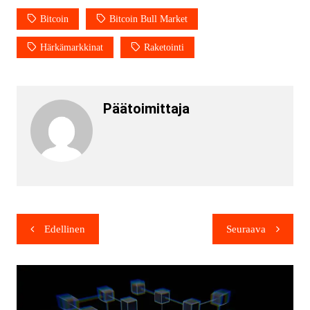
Bitcoin
Bitcoin Bull Market
Härkämarkkinat
Raketointi
Päätoimittaja
Edellinen
Seuraava