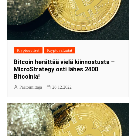
Kryptouutiset
Kryptovaluutat
Bitcoin herättää vielä kiinnostusta –
MicroStrategy osti lähes 2400
Bitcoinia!
Päätoimittaja
28.12.2022