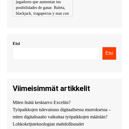
jugadores que aumentan tus
posibilidades de ganar. Ruleta,
blackjack, tragaperras y mas con
premios atractivos. Depositos y
retiros sin problemas con
multiples metodos de pago,
incluyendo tarje
Etsi
KimonicRisse :
Заказать Haval
- только у нас вы найдете
Etsi
цены ниже рынка. Быстрей
всего сделать заказ на хавал
джолион цена новый у
официального можно только у
нас! купить haval jolion
купить хавал джулиан -
Viimeisimmät artikkelit
http://jolion-ufa1.ru/
DengizaimyKt :
Привет!
Miten lisätä keskiarvo Exceliin?
Появился вопрос про срочно
Työpaikkojen tulevaisuus digitaalisessa murroksessa –
взять деньги? Предлагаем
безопасный источник
miten digitalisaatio vaikuttaa työpaikkojen määrään?
финансовой помощи. Вы
Lohkoketjuteknologian mahdollisuudet
можете получить