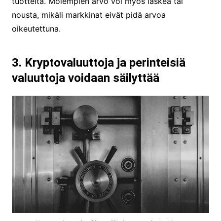
tuotteita. Molempien arvo voi myös laskea tai
nousta, mikäli markkinat eivät pidä arvoa
oikeutettuna.
3. Kryptovaluuttoja ja perinteisiä
valuuttoja voidaan säilyttää