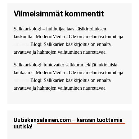
кредитования, оперативное
Viimeisimmät kommentit
guest_4889 :
Cmon Suomi 👏
guest_5115 :
hello
Salkkari-blogi – huhhuijaa taas käsikirjoituksen
The Admin
:
High five! You’ve
laiskuutta | ModerniMedia - Ole oman elämäsi toimittaja
successfully installed Simple
Ajax Chat.
aiheesta
Blogi: Salkkarien käsikirjoitus on ennalta-
arvattava ja hahmojen vaihtuminen naurettavaa
Salkkari-blogi: tuntevatko salkkarin tekijät lukiolaisia
lainkaan? | ModerniMedia - Ole oman elämäsi toimittaja
aiheesta
Blogi: Salkkarien käsikirjoitus on ennalta-
arvattava ja hahmojen vaihtuminen naurettavaa
Uutiskansalainen.com – kansan tuottamia
uutisia!