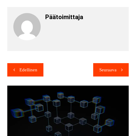
Päätoimittaja
Edellinen
Seuraava