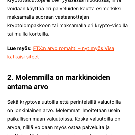
kryptovaluuttoja ei ole fyysisessä muodossa, niitä
voidaan käyttää eri palveluiden kautta esimerkiksi
maksamalla suoraan vastaanottajan
kryptolompakkoon tai maksamalla eri krypto-visoilla
tai muilla korteilla.
Lue myös:
FTX:n arvo romahti – nyt myös Visa
katkaisi siteet
2. Molemmilla on markkinoiden
antama arvo
Sekä kryptovaluutoilla että perinteisillä valuutoilla
on jonkinlainen arvo. Molemmat ilmoitetaan usein
paikallisen maan valuutoissa. Koska valuutoilla on
arvoa, niillä voidaan myös ostaa palveluita ja