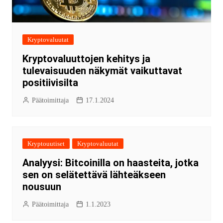
Kryptovaluutat
Kryptovaluuttojen kehitys ja
tulevaisuuden näkymät vaikuttavat
positiivisilta
Päätoimittaja
17.1.2024
Kryptouutiset
Kryptovaluutat
Analyysi: Bitcoinilla on haasteita, jotka
sen on selätettävä lähteäkseen
nousuun
Päätoimittaja
1.1.2023