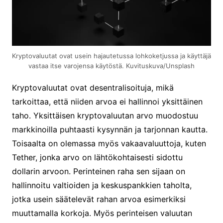
Kryptovaluutat ovat usein hajautetussa lohkoketjussa ja käyttäjä
vastaa itse varojensa käytöstä. Kuvituskuva/Unsplash
Kryptovaluutat ovat desentralisoituja, mikä
tarkoittaa, että niiden arvoa ei hallinnoi yksittäinen
taho. Yksittäisen kryptovaluutan arvo muodostuu
markkinoilla puhtaasti kysynnän ja tarjonnan kautta.
Toisaalta on olemassa myös vakaavaluuttoja, kuten
Tether, jonka arvo on lähtökohtaisesti sidottu
dollarin arvoon. Perinteinen raha sen sijaan on
hallinnoitu valtioiden ja keskuspankkien taholta,
jotka usein säätelevät rahan arvoa esimerkiksi
muuttamalla korkoja. Myös perinteisen valuutan