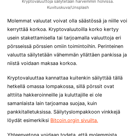
Kryptovaluuttoja säilytetään harvemmin holvissa.
Kuvituskuva/Unsplash
Molemmat valuutat voivat olla säästössä ja niille voi
kerryttää korkoa. Kryptovaluutoilla korko kertyy
usein stakettamisella tai tarjoamalla valuuttoja eri
pörsseissä pörssien omiin toimintoihin. Perinteinen
valuutta säilytetään vähemmän yllättäen pankissa ja
niistä voidaan maksaa korkoa.
Kryptovaluuttaa kannattaa kuitenkin säilyttää tällä
hetkellä omassa lompakossa, sillä pörssit ovat
alttiita hakkeroinneille ja kuluttajille ei ole
samanlaista lain tarjoamaa suojaa, kuin
pankkitalletuksissa. Säilytyslompakkoon vinkkejä
löydät esimerkiksi
Bitcoin.orgin sivuilta.
Yhteenvetona voidaan todeta, että molemmista