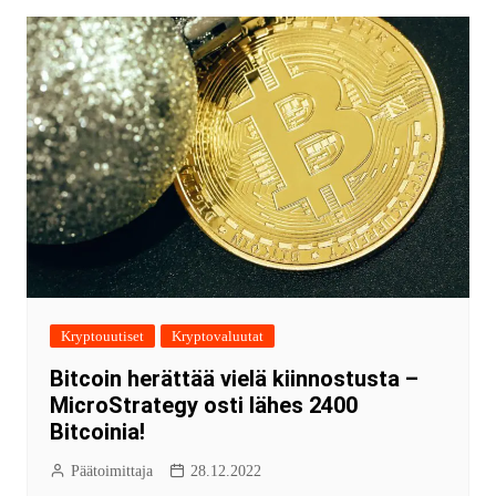
Kryptouutiset
Kryptovaluutat
Bitcoin herättää vielä kiinnostusta –
MicroStrategy osti lähes 2400
Bitcoinia!
Päätoimittaja
28.12.2022