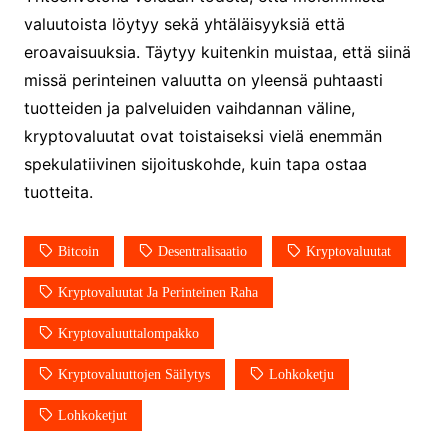
valuutoista löytyy sekä yhtäläisyyksiä että
eroavaisuuksia. Täytyy kuitenkin muistaa, että siinä
missä perinteinen valuutta on yleensä puhtaasti
tuotteiden ja palveluiden vaihdannan väline,
kryptovaluutat ovat toistaiseksi vielä enemmän
spekulatiivinen sijoituskohde, kuin tapa ostaa
tuotteita.
Bitcoin
Desentralisaatio
Kryptovaluutat
Kryptovaluutat Ja Perinteinen Raha
Kryptovaluuttalompakko
Kryptovaluuttojen Säilytys
Lohkoketju
Lohkoketjut