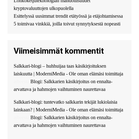
Lohkoketjuteknologian mahdollisuudet
можете получить
kryptovaluuttojen ulkopuolella
финансирование в долг без
Esittelyssä uusimmat trendit etätyössä ja etäjohtamisessa
избыточных вопросов и
документов? Тогда обратитесь
5 toimivaa vinkkiä, joilla toivut synnytyksestä nopeasti
к нам! Мы предоставляем
высокоприбыльные условия
кредитования, оперативное
Viimeisimmät kommentit
guest_4889 :
Cmon Suomi 👏
guest_5115 :
hello
Salkkari-blogi – huhhuijaa taas käsikirjoituksen
The Admin
:
High five! You’ve
laiskuutta | ModerniMedia - Ole oman elämäsi toimittaja
successfully installed Simple
Ajax Chat.
aiheesta
Blogi: Salkkarien käsikirjoitus on ennalta-
arvattava ja hahmojen vaihtuminen naurettavaa
Salkkari-blogi: tuntevatko salkkarin tekijät lukiolaisia
lainkaan? | ModerniMedia - Ole oman elämäsi toimittaja
aiheesta
Blogi: Salkkarien käsikirjoitus on ennalta-
arvattava ja hahmojen vaihtuminen naurettavaa