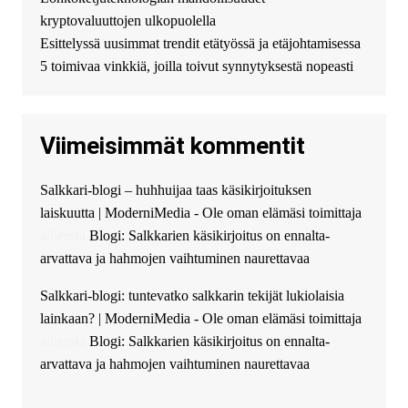
можете получить
kryptovaluuttojen ulkopuolella
финансирование в долг без
Esittelyssä uusimmat trendit etätyössä ja etäjohtamisessa
избыточных вопросов и
документов? Тогда обратитесь
5 toimivaa vinkkiä, joilla toivut synnytyksestä nopeasti
к нам! Мы предоставляем
высокоприбыльные условия
кредитования, оперативное
Viimeisimmät kommentit
guest_4889 :
Cmon Suomi 👏
guest_5115 :
hello
Salkkari-blogi – huhhuijaa taas käsikirjoituksen
The Admin
:
High five! You’ve
laiskuutta | ModerniMedia - Ole oman elämäsi toimittaja
successfully installed Simple
Ajax Chat.
aiheesta
Blogi: Salkkarien käsikirjoitus on ennalta-
arvattava ja hahmojen vaihtuminen naurettavaa
Salkkari-blogi: tuntevatko salkkarin tekijät lukiolaisia
lainkaan? | ModerniMedia - Ole oman elämäsi toimittaja
aiheesta
Blogi: Salkkarien käsikirjoitus on ennalta-
arvattava ja hahmojen vaihtuminen naurettavaa