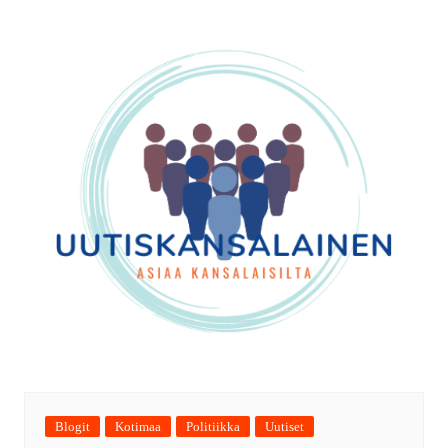
Blogit
Kotimaa
Politiikka
Uutiset