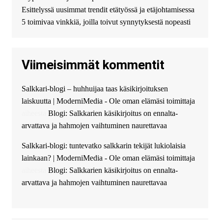
финансирование в долг без
Esittelyssä uusimmat trendit etätyössä ja etäjohtamisessa
избыточных вопросов и
документов? Тогда обратитесь
5 toimivaa vinkkiä, joilla toivut synnytyksestä nopeasti
к нам! Мы предоставляем
высокоприбыльные условия
кредитования, оперативное
Viimeisimmät kommentit
guest_4889 :
Cmon Suomi 👏
guest_5115 :
hello
Salkkari-blogi – huhhuijaa taas käsikirjoituksen
The Admin
:
High five! You’ve
laiskuutta | ModerniMedia - Ole oman elämäsi toimittaja
successfully installed Simple
Ajax Chat.
aiheesta
Blogi: Salkkarien käsikirjoitus on ennalta-
arvattava ja hahmojen vaihtuminen naurettavaa
Salkkari-blogi: tuntevatko salkkarin tekijät lukiolaisia
lainkaan? | ModerniMedia - Ole oman elämäsi toimittaja
aiheesta
Blogi: Salkkarien käsikirjoitus on ennalta-
arvattava ja hahmojen vaihtuminen naurettavaa