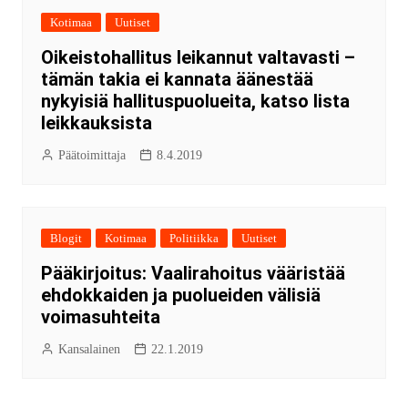
Kotimaa
Uutiset
Oikeistohallitus leikannut valtavasti –
tämän takia ei kannata äänestää
nykyisiä hallituspuolueita, katso lista
leikkauksista
Päätoimittaja
8.4.2019
Blogit
Kotimaa
Politiikka
Uutiset
Pääkirjoitus: Vaalirahoitus vääristää
ehdokkaiden ja puolueiden välisiä
voimasuhteita
Kansalainen
22.1.2019