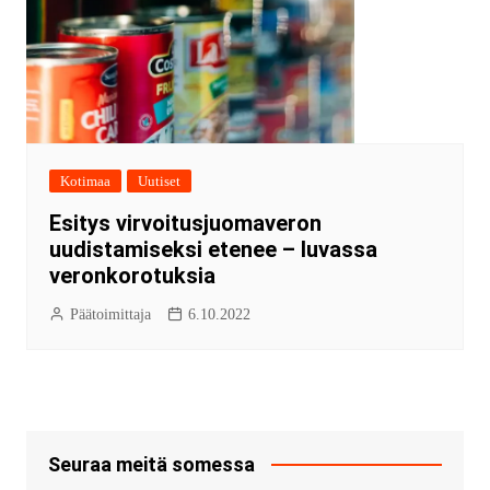
Kotimaa
Uutiset
Esitys virvoitusjuomaveron
uudistamiseksi etenee – luvassa
veronkorotuksia
Päätoimittaja
6.10.2022
Seuraa meitä somessa