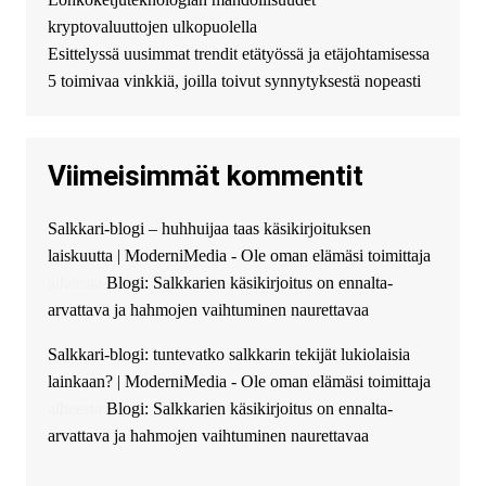
можете получить
kryptovaluuttojen ulkopuolella
финансирование в долг без
Esittelyssä uusimmat trendit etätyössä ja etäjohtamisessa
избыточных вопросов и
документов? Тогда обратитесь
5 toimivaa vinkkiä, joilla toivut synnytyksestä nopeasti
к нам! Мы предоставляем
высокоприбыльные условия
кредитования, оперативное
Viimeisimmät kommentit
guest_4889 :
Cmon Suomi 👏
guest_5115 :
hello
Salkkari-blogi – huhhuijaa taas käsikirjoituksen
The Admin
:
High five! You’ve
laiskuutta | ModerniMedia - Ole oman elämäsi toimittaja
successfully installed Simple
Ajax Chat.
aiheesta
Blogi: Salkkarien käsikirjoitus on ennalta-
arvattava ja hahmojen vaihtuminen naurettavaa
Salkkari-blogi: tuntevatko salkkarin tekijät lukiolaisia
lainkaan? | ModerniMedia - Ole oman elämäsi toimittaja
aiheesta
Blogi: Salkkarien käsikirjoitus on ennalta-
arvattava ja hahmojen vaihtuminen naurettavaa