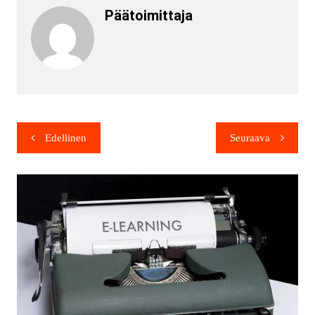
Päätoimittaja
Edellinen
Seuraava