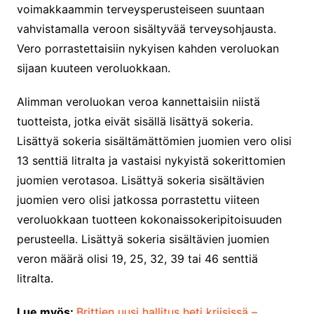
voimakkaammin terveysperusteiseen suuntaan
vahvistamalla veroon sisältyvää terveysohjausta.
Vero porrastettaisiin nykyisen kahden veroluokan
sijaan kuuteen veroluokkaan.
Alimman veroluokan veroa kannettaisiin niistä
tuotteista, jotka eivät sisällä lisättyä sokeria.
Lisättyä sokeria sisältämättömien juomien vero olisi
13 senttiä litralta ja vastaisi nykyistä sokerittomien
juomien verotasoa. Lisättyä sokeria sisältävien
juomien vero olisi jatkossa porrastettu viiteen
veroluokkaan tuotteen kokonaissokeripitoisuuden
perusteella. Lisättyä sokeria sisältävien juomien
veron määrä olisi 19, 25, 32, 39 tai 46 senttiä
litralta.
Lue myös:
Brittien uusi hallitus heti kriisissä –