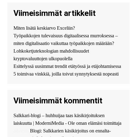
нас! купить haval jolion
купить хавал джулиан -
Viimeisimmät artikkelit
http://jolion-ufa1.ru/
DengizaimyKt :
Привет!
Miten lisätä keskiarvo Exceliin?
Появился вопрос про срочно
Työpaikkojen tulevaisuus digitaalisessa murroksessa –
взять деньги? Предлагаем
безопасный источник
miten digitalisaatio vaikuttaa työpaikkojen määrään?
финансовой помощи. Вы
Lohkoketjuteknologian mahdollisuudet
можете получить
kryptovaluuttojen ulkopuolella
финансирование в долг без
Esittelyssä uusimmat trendit etätyössä ja etäjohtamisessa
избыточных вопросов и
документов? Тогда обратитесь
5 toimivaa vinkkiä, joilla toivut synnytyksestä nopeasti
к нам! Мы предоставляем
высокоприбыльные условия
кредитования, оперативное
Viimeisimmät kommentit
guest_4889 :
Cmon Suomi 👏
guest_5115 :
hello
Salkkari-blogi – huhhuijaa taas käsikirjoituksen
The Admin
:
High five! You’ve
laiskuutta | ModerniMedia - Ole oman elämäsi toimittaja
successfully installed Simple
Ajax Chat.
aiheesta
Blogi: Salkkarien käsikirjoitus on ennalta-