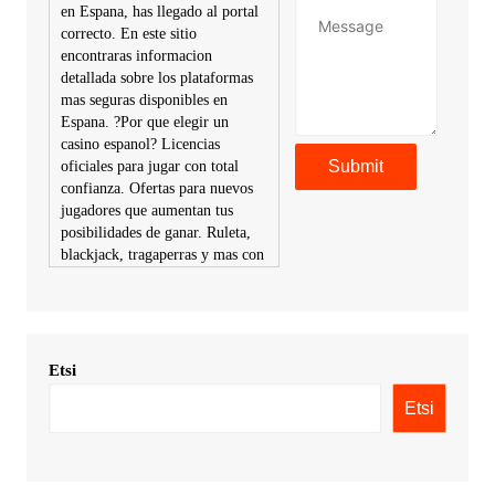
en Espana, has llegado al portal
correcto. En este sitio
encontraras informacion
detallada sobre los plataformas
mas seguras disponibles en
Espana. ?Por que elegir un
casino espanol? Licencias
oficiales para jugar con total
confianza. Ofertas para nuevos
jugadores que aumentan tus
posibilidades de ganar. Ruleta,
blackjack, tragaperras y mas con
premios atractivos. Depositos y
retiros sin problemas con
multiples metodos de pago,
incluyendo tarje
Etsi
KimonicRisse :
Заказать Haval
- только у нас вы найдете
Etsi
цены ниже рынка. Быстрей
всего сделать заказ на хавал
джолион цена новый у
официального можно только у