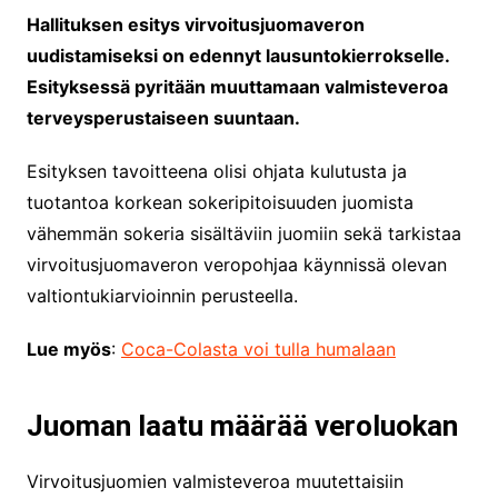
Hallituksen esitys virvoitusjuomaveron
uudistamiseksi on edennyt lausuntokierrokselle.
Esityksessä pyritään muuttamaan valmisteveroa
terveysperustaiseen suuntaan.
Esityksen tavoitteena olisi ohjata kulutusta ja
tuotantoa korkean sokeripitoisuuden juomista
vähemmän sokeria sisältäviin juomiin sekä tarkistaa
virvoitusjuomaveron veropohjaa käynnissä olevan
valtiontukiarvioinnin perusteella.
Lue myös
:
Coca-Colasta voi tulla humalaan
Juoman laatu määrää veroluokan
Virvoitusjuomien valmisteveroa muutettaisiin