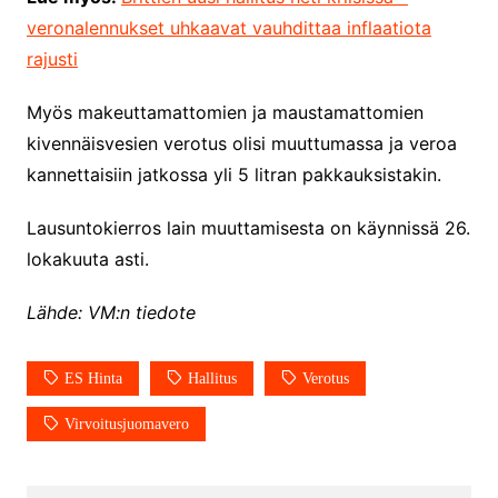
veronalennukset uhkaavat vauhdittaa inflaatiota
rajusti
Myös makeuttamattomien ja maustamattomien
kivennäisvesien verotus olisi muuttumassa ja veroa
kannettaisiin jatkossa yli 5 litran pakkauksistakin.
Lausuntokierros lain muuttamisesta on käynnissä 26.
lokakuuta asti.
Lähde: VM:n tiedote
ES Hinta
Hallitus
Verotus
Virvoitusjuomavero