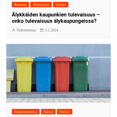
Kotimaa
Teknologia
Uutiset
Älykkäiden kaupunkien tulevaisuus –
onko tulevaisuus älykaupungeissa?
Päätoimittaja
5.2.2024
Ilmastonmuutos
Talous
Uutiset