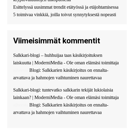
финансирование в долг без
Esittelyssä uusimmat trendit etätyössä ja etäjohtamisessa
избыточных вопросов и
документов? Тогда обратитесь
5 toimivaa vinkkiä, joilla toivut synnytyksestä nopeasti
к нам! Мы предоставляем
высокоприбыльные условия
кредитования, оперативное
Viimeisimmät kommentit
guest_4889 :
Cmon Suomi 👏
guest_5115 :
hello
Salkkari-blogi – huhhuijaa taas käsikirjoituksen
The Admin
:
High five! You’ve
laiskuutta | ModerniMedia - Ole oman elämäsi toimittaja
successfully installed Simple
Ajax Chat.
aiheesta
Blogi: Salkkarien käsikirjoitus on ennalta-
arvattava ja hahmojen vaihtuminen naurettavaa
Salkkari-blogi: tuntevatko salkkarin tekijät lukiolaisia
lainkaan? | ModerniMedia - Ole oman elämäsi toimittaja
aiheesta
Blogi: Salkkarien käsikirjoitus on ennalta-
arvattava ja hahmojen vaihtuminen naurettavaa