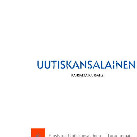
Etusivu – Uutiskansalainen
Tuoreimmat