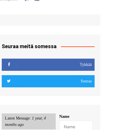
t
u sisään
röidy
Seuraa meitä somessa
Tykkää
Seuraa
Name
Latest Message:
1 year, 4
months ago