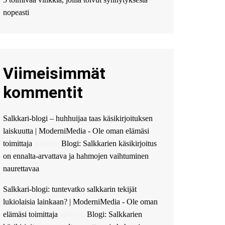
Мы предоставляем
высокоприбыльные
nopeasti
условия кредитования,
оперативное
guest_4889 :
Cmon Suomi
👏
Viimeisimmät
guest_5115 :
hello
The Admin
:
High five!
kommentit
You’ve successfully installed
Simple Ajax Chat.
Salkkari-blogi – huhhuijaa taas käsikirjoituksen
laiskuutta | ModerniMedia - Ole oman elämäsi
toimittaja
aiheesta
Blogi: Salkkarien käsikirjoitus
on ennalta-arvattava ja hahmojen vaihtuminen
naurettavaa
Salkkari-blogi: tuntevatko salkkarin tekijät
lukiolaisia lainkaan? | ModerniMedia - Ole oman
elämäsi toimittaja
aiheesta
Blogi: Salkkarien