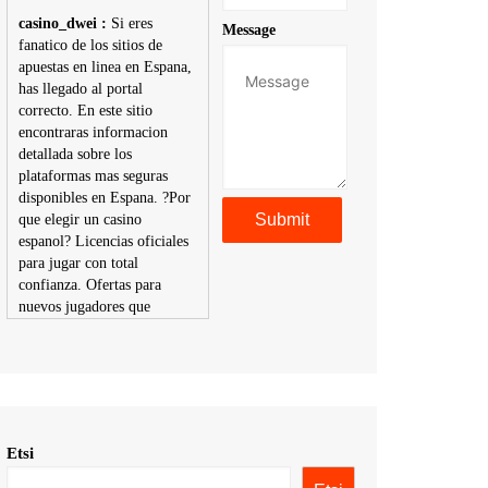
casino_dwei :
Si eres
Message
fanatico de los sitios de
apuestas en linea en Espana,
has llegado al portal
correcto. En este sitio
encontraras informacion
detallada sobre los
plataformas mas seguras
disponibles en Espana. ?Por
que elegir un casino
espanol? Licencias oficiales
para jugar con total
confianza. Ofertas para
nuevos jugadores que
aumentan tus posibilidades
de ganar. Ruleta, blackjack,
tragaperras y mas con
premios atractivos.
Depositos y retiros sin
problemas con multiples
Etsi
metodos de pago,
incluyendo tarje