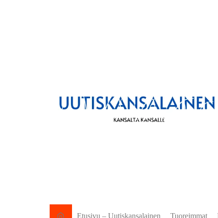
Etusivu – Uutiskansalainen
Tuoreimmat