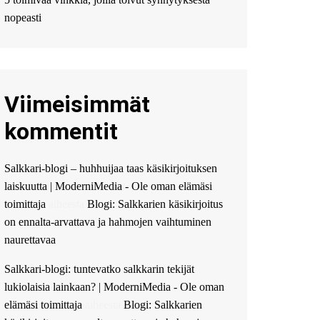
Мы предоставляем
высокоприбыльные
nopeasti
условия кредитования,
оперативное
guest_4889 :
Cmon Suomi
👏
Viimeisimmät
guest_5115 :
hello
The Admin
:
High five!
kommentit
You’ve successfully installed
Simple Ajax Chat.
Salkkari-blogi – huhhuijaa taas käsikirjoituksen
laiskuutta | ModerniMedia - Ole oman elämäsi
toimittaja
aiheesta
Blogi: Salkkarien käsikirjoitus
on ennalta-arvattava ja hahmojen vaihtuminen
naurettavaa
Salkkari-blogi: tuntevatko salkkarin tekijät
lukiolaisia lainkaan? | ModerniMedia - Ole oman
elämäsi toimittaja
aiheesta
Blogi: Salkkarien