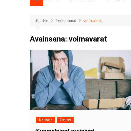
Etusivu
Tuoreimmat
voimavarat
Avainsana:
voimavarat
Kotimaa
Uutiset
Suomalaiset arvioivat