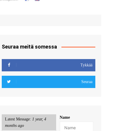
t
u sisään
röidy
Seuraa meitä somessa
Tykkää
Seuraa
Name
Latest Message:
1 year, 4
months ago