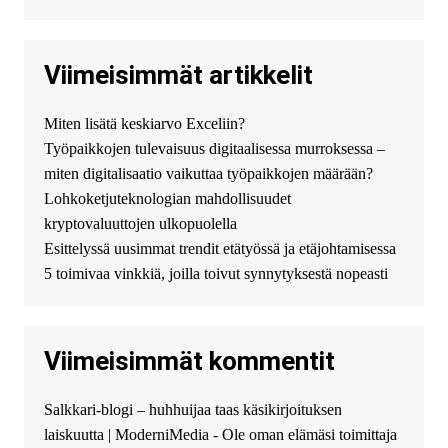
джолион цена новый у
официального можно только у
нас! купить haval jolion
купить хавал джулиан -
Viimeisimmät artikkelit
http://jolion-ufa1.ru/
DengizaimyKt :
Привет!
Miten lisätä keskiarvo Exceliin?
Появился вопрос про срочно
Työpaikkojen tulevaisuus digitaalisessa murroksessa –
взять деньги? Предлагаем
безопасный источник
miten digitalisaatio vaikuttaa työpaikkojen määrään?
финансовой помощи. Вы
Lohkoketjuteknologian mahdollisuudet
можете получить
kryptovaluuttojen ulkopuolella
финансирование в долг без
Esittelyssä uusimmat trendit etätyössä ja etäjohtamisessa
избыточных вопросов и
документов? Тогда обратитесь
5 toimivaa vinkkiä, joilla toivut synnytyksestä nopeasti
к нам! Мы предоставляем
высокоприбыльные условия
кредитования, оперативное
Viimeisimmät kommentit
guest_4889 :
Cmon Suomi 👏
guest_5115 :
hello
Salkkari-blogi – huhhuijaa taas käsikirjoituksen
The Admin
:
High five! You’ve
laiskuutta | ModerniMedia - Ole oman elämäsi toimittaja
successfully installed Simple