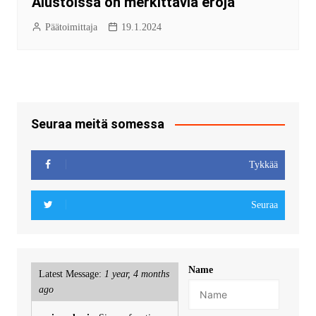
Alustoissa on merkittäviä eroja
Päätoimittaja
19.1.2024
Seuraa meitä somessa
Tykkää
Seuraa
Name
Latest Message:
1 year, 4 months
ago