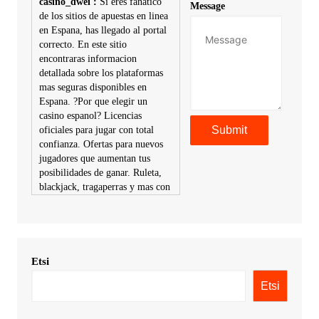
casino_dwei :
Si eres fanatico
Message
de los sitios de apuestas en linea
en Espana, has llegado al portal
correcto. En este sitio
encontraras informacion
detallada sobre los plataformas
mas seguras disponibles en
Espana. ?Por que elegir un
casino espanol? Licencias
oficiales para jugar con total
confianza. Ofertas para nuevos
jugadores que aumentan tus
posibilidades de ganar. Ruleta,
blackjack, tragaperras y mas con
premios atractivos. Depositos y
retiros sin problemas con
multiples metodos de pago,
incluyendo tarje
Etsi
KimonicRisse :
Заказать Haval
- только у нас вы найдете
Etsi
цены ниже рынка. Быстрей
всего сделать заказ на хавал