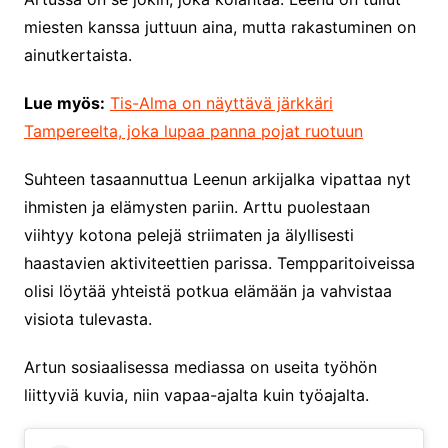
miesten kanssa juttuun aina, mutta rakastuminen on
ainutkertaista.
Lue myös:
Tis-Alma on näyttävä järkkäri
Tampereelta, joka lupaa panna pojat ruotuun
Suhteen tasaannuttua Leenun arkijalka vipattaa nyt
ihmisten ja elämysten pariin. Arttu puolestaan
viihtyy kotona pelejä striimaten ja älyllisesti
haastavien aktiviteettien parissa. Tempparitoiveissa
olisi löytää yhteistä potkua elämään ja vahvistaa
visiota tulevasta.
Artun sosiaalisessa mediassa on useita työhön
liittyviä kuvia, niin vapaa-ajalta kuin työajalta.