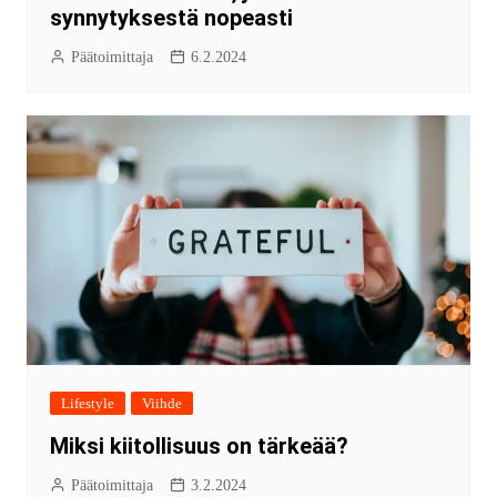
synnytyksestä nopeasti
Päätoimittaja
6.2.2024
Lifestyle
Viihde
Miksi kiitollisuus on tärkeää?
Päätoimittaja
3.2.2024