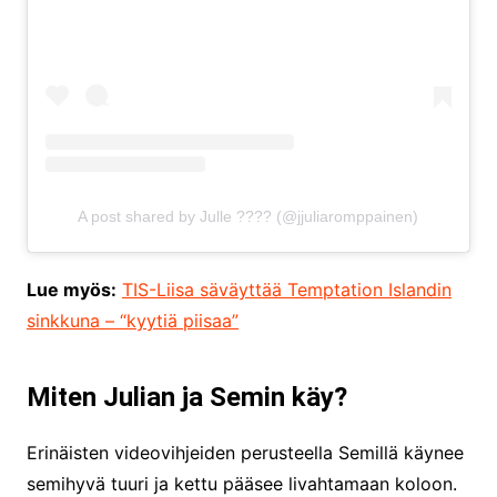
A post shared by Julle ???? (@jjuliaromppainen)
Lue myös:
TIS-Liisa säväyttää Temptation Islandin
sinkkuna – “kyytiä piisaa”
Miten Julian ja Semin käy?
Erinäisten videovihjeiden perusteella Semillä käynee
semihyvä tuuri ja kettu pääsee livahtamaan koloon.