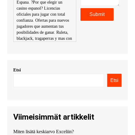
Espana. ?Por que elegir un
casino espanol? Licencias
oficiales para jugar con total
confianza. Ofertas para nuevos
jugadores que aumentan tus
posibilidades de ganar. Ruleta,
blackjack, tragaperras y mas con
premios atractivos. Depositos y
retiros sin problemas con
multiples metodos de pago,
incluyendo tarje
Etsi
KimonicRisse :
Заказать Haval
- только у нас вы найдете
Etsi
цены ниже рынка. Быстрей
всего сделать заказ на хавал
джолион цена новый у
официального можно только у
нас! купить haval jolion
купить хавал джулиан -
Viimeisimmät artikkelit
http://jolion-ufa1.ru/
DengizaimyKt :
Привет!
Miten lisätä keskiarvo Exceliin?
Появился вопрос про срочно