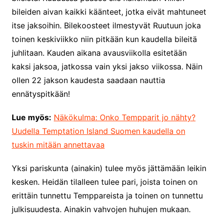
bileiden aivan kaikki käänteet, jotka eivät mahtuneet
itse jaksoihin. Bilekoosteet ilmestyvät Ruutuun joka
toinen keskiviikko niin pitkään kun kaudella bileitä
juhlitaan. Kauden aikana avausviikolla esitetään
kaksi jaksoa, jatkossa vain yksi jakso viikossa. Näin
ollen 22 jakson kaudesta saadaan nauttia
ennätyspitkään!
Lue myös:
Näkökulma: Onko Tempparit jo nähty?
Uudella Temptation Island Suomen kaudella on
tuskin mitään annettavaa
Yksi pariskunta (ainakin) tulee myös jättämään leikin
kesken. Heidän tilalleen tulee pari, joista toinen on
erittäin tunnettu Temppareista ja toinen on tunnettu
julkisuudesta. Ainakin vahvojen huhujen mukaan.