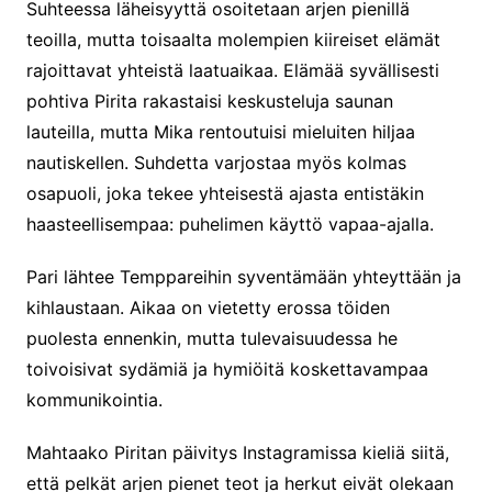
Suhteessa läheisyyttä osoitetaan arjen pienillä
teoilla, mutta toisaalta molempien kiireiset elämät
rajoittavat yhteistä laatuaikaa. Elämää syvällisesti
pohtiva Pirita rakastaisi keskusteluja saunan
lauteilla, mutta Mika rentoutuisi mieluiten hiljaa
nautiskellen. Suhdetta varjostaa myös kolmas
osapuoli, joka tekee yhteisestä ajasta entistäkin
haasteellisempaa: puhelimen käyttö vapaa-ajalla.
Pari lähtee Temppareihin syventämään yhteyttään ja
kihlaustaan. Aikaa on vietetty erossa töiden
puolesta ennenkin, mutta tulevaisuudessa he
toivoisivat sydämiä ja hymiöitä koskettavampaa
kommunikointia.
Mahtaako Piritan päivitys Instagramissa kieliä siitä,
että pelkät arjen pienet teot ja herkut eivät olekaan