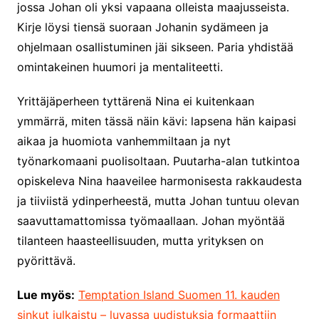
jossa Johan oli yksi vapaana olleista maajusseista.
Kirje löysi tiensä suoraan Johanin sydämeen ja
ohjelmaan osallistuminen jäi sikseen. Paria yhdistää
omintakeinen huumori ja mentaliteetti.
Yrittäjäperheen tyttärenä Nina ei kuitenkaan
ymmärrä, miten tässä näin kävi: lapsena hän kaipasi
aikaa ja huomiota vanhemmiltaan ja nyt
työnarkomaani puolisoltaan. Puutarha-alan tutkintoa
opiskeleva Nina haaveilee harmonisesta rakkaudesta
ja tiiviistä ydinperheestä, mutta Johan tuntuu olevan
saavuttamattomissa työmaallaan. Johan myöntää
tilanteen haasteellisuuden, mutta yrityksen on
pyörittävä.
Lue myös:
Temptation Island Suomen 11. kauden
sinkut julkaistu – luvassa uudistuksia formaattiin