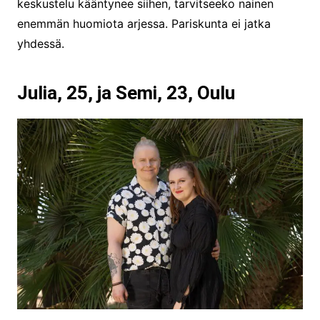
keskustelu kääntynee siihen, tarvitseeko nainen
enemmän huomiota arjessa. Pariskunta ei jatka
yhdessä.
Julia, 25, ja Semi, 23, Oulu