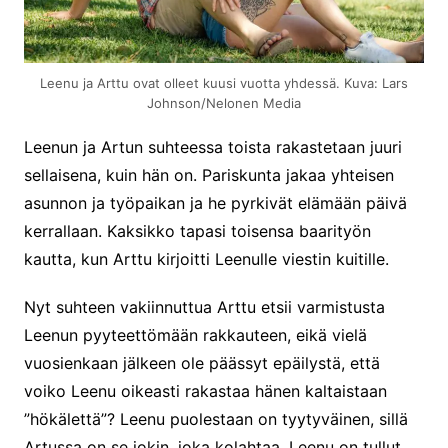
Leenu ja Arttu ovat olleet kuusi vuotta yhdessä. Kuva: Lars
Johnson/Nelonen Media
Leenun ja Artun suhteessa toista rakastetaan juuri
sellaisena, kuin hän on. Pariskunta jakaa yhteisen
asunnon ja työpaikan ja he pyrkivät elämään päivä
kerrallaan. Kaksikko tapasi toisensa baarityön
kautta, kun Arttu kirjoitti Leenulle viestin kuitille.
Nyt suhteen vakiinnuttua Arttu etsii varmistusta
Leenun pyyteettömään rakkauteen, eikä vielä
vuosienkaan jälkeen ole päässyt epäilystä, että
voiko Leenu oikeasti rakastaa hänen kaltaistaan
”hökälettä”? Leenu puolestaan on tyytyväinen, sillä
Artussa on se jokin, joka kolahtaa. Leenu on tullut