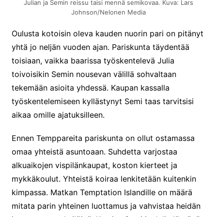
Julian ja Semin reissu taisi mennä semikovaa. Kuva: Lars
Johnson/Nelonen Media
Oulusta kotoisin oleva kauden nuorin pari on pitänyt
yhtä jo neljän vuoden ajan. Pariskunta täydentää
toisiaan, vaikka baarissa työskentelevä Julia
toivoisikin Semin nousevan välillä sohvaltaan
tekemään asioita yhdessä. Kaupan kassalla
työskentelemiseen kyllästynyt Semi taas tarvitsisi
aikaa omille ajatuksilleen.
Ennen Temppareita pariskunta on ollut ostamassa
omaa yhteistä asuntoaan. Suhdetta varjostaa
alkuaikojen vispilänkaupat, koston kierteet ja
mykkäkoulut. Yhteistä koiraa lenkitetään kuitenkin
kimpassa. Matkan Temptation Islandille on määrä
mitata parin yhteinen luottamus ja vahvistaa heidän