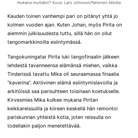
mukana muitakin? Kuva: Lars Johnson/Nelonen Media
Kauden toinen vanhempi pari on pitänyt yhtä jo
kolmen vuoden ajan. Kuten Johan, myös Pirita on
aiemmin julkisuudesta tuttu, sillä hän on ollut
tangomarkkinoilla esiintymässä.
Tangokuningatar Pirita luki tangofinaalin jälkeen
lehdestä tavanneensa elämänsä miehen, vaikka
Tinderissä tavattu Mika oli seuraamassa finaalia
“kaverina”. Aktiivinen elämä esiintymislavoilla ja
arkitöissä saa parisuhteen toisinaan koetukselle.
Kirvesmies Mika kulkee mukana Piritan
keikkareissuilla ja kiireen keskellä hän remontoi
pariskunnan yhteistä kotia, joten reissulla on
todellakin paljon menetettävää.