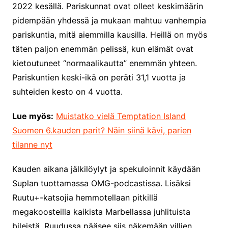
2022 kesällä. Pariskunnat ovat olleet keskimäärin
pidempään yhdessä ja mukaan mahtuu vanhempia
pariskuntia, mitä aiemmilla kausilla. Heillä on myös
täten paljon enemmän pelissä, kun elämät ovat
kietoutuneet “normaalikautta” enemmän yhteen.
Pariskuntien keski-ikä on peräti 31,1 vuotta ja
suhteiden kesto on 4 vuotta.
Lue myös:
Muistatko vielä Temptation Island
Suomen 6.kauden parit? Näin siinä kävi, parien
tilanne nyt
Kauden aikana jälkilöylyt ja spekuloinnit käydään
Suplan tuottamassa OMG-podcastissa. Lisäksi
Ruutu+-katsojia hemmotellaan pitkillä
megakoosteilla kaikista Marbellassa juhlituista
bileistä. Ruudussa pääsee siis näkemään villien