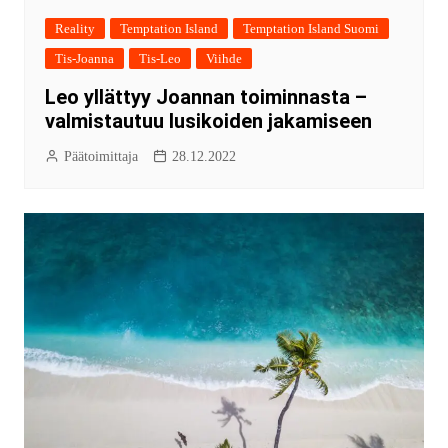
Reality
Temptation Island
Temptation Island Suomi
Tis-Joanna
Tis-Leo
Viihde
Leo yllättyy Joannan toiminnasta –
valmistautuu lusikoiden jakamiseen
Päätoimittaja
28.12.2022