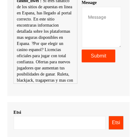
casino_dwei :
Si eres fanatico
Message
de los sitios de apuestas en linea
en Espana, has llegado al portal
correcto. En este sitio
encontraras informacion
detallada sobre los plataformas
mas seguras disponibles en
Espana. ?Por que elegir un
casino espanol? Licencias
oficiales para jugar con total
confianza. Ofertas para nuevos
jugadores que aumentan tus
posibilidades de ganar. Ruleta,
blackjack, tragaperras y mas con
premios atractivos. Depositos y
retiros sin problemas con
multiples metodos de pago,
incluyendo tarje
Etsi
KimonicRisse :
Заказать Haval
- только у нас вы найдете
Etsi
цены ниже рынка. Быстрей
всего сделать заказ на хавал