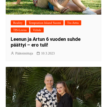
Reality
Temptation Island Suomi
Tis-Arttu
TIS-Leenu
Viihde
Leenun ja Artun 6 vuoden suhde
päättyi – ero tuli!
Päätoimittaja
10.3.2023