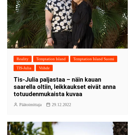
Reality
Temptation Island
Temptation Island Suomi
TIS-Julia
Viihde
Tis-Julia paljastaa – näin kauan
saarella oltiin, leikkaukset eivät anna
totuudenmukaista kuvaa
Päätoimittaja
29.12.2022