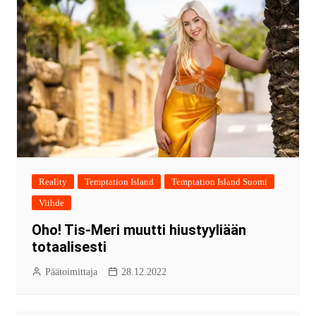
Reality
Temptation Island
Temptation Island Suomi
Viihde
Oho! Tis-Meri muutti hiustyyliään
totaalisesti
Päätoimittaja
28.12.2022