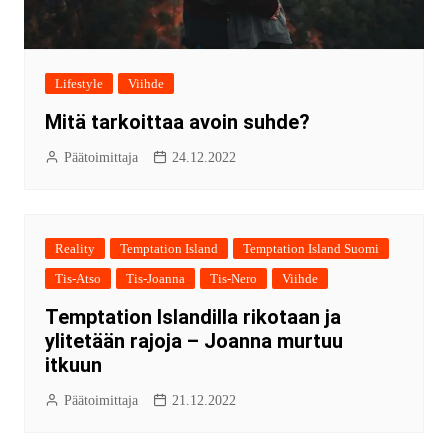
Lifestyle
Viihde
Mitä tarkoittaa avoin suhde?
Päätoimittaja
24.12.2022
Reality
Temptation Island
Temptation Island Suomi
Tis-Atso
Tis-Joanna
Tis-Nero
Viihde
Temptation Islandilla rikotaan ja
ylitetään rajoja – Joanna murtuu
itkuun
Päätoimittaja
21.12.2022