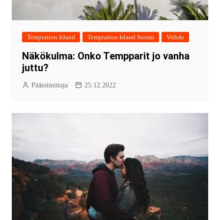
Temptation Island
Temptation Island Suomi
Viihde
Näkökulma: Onko Tempparit jo vanha
juttu?
Päätoimittaja
25.12.2022