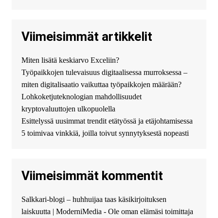
джолион цена новый у
официального можно только у
нас! купить haval jolion
купить хавал джулиан -
Viimeisimmät artikkelit
http://jolion-ufa1.ru/
DengizaimyKt :
Привет!
Miten lisätä keskiarvo Exceliin?
Появился вопрос про срочно
Työpaikkojen tulevaisuus digitaalisessa murroksessa –
взять деньги? Предлагаем
безопасный источник
miten digitalisaatio vaikuttaa työpaikkojen määrään?
финансовой помощи. Вы
Lohkoketjuteknologian mahdollisuudet
можете получить
kryptovaluuttojen ulkopuolella
финансирование в долг без
Esittelyssä uusimmat trendit etätyössä ja etäjohtamisessa
избыточных вопросов и
документов? Тогда обратитесь
5 toimivaa vinkkiä, joilla toivut synnytyksestä nopeasti
к нам! Мы предоставляем
высокоприбыльные условия
кредитования, оперативное
Viimeisimmät kommentit
guest_4889 :
Cmon Suomi 👏
guest_5115 :
hello
Salkkari-blogi – huhhuijaa taas käsikirjoituksen
The Admin
:
High five! You’ve
laiskuutta | ModerniMedia - Ole oman elämäsi toimittaja
successfully installed Simple