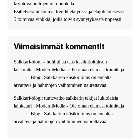
kryptovaluuttojen ulkopuolella
финансирование в долг без
Esittelyssä uusimmat trendit etätyössä ja etäjohtamisessa
избыточных вопросов и
документов? Тогда обратитесь
5 toimivaa vinkkiä, joilla toivut synnytyksestä nopeasti
к нам! Мы предоставляем
высокоприбыльные условия
кредитования, оперативное
Viimeisimmät kommentit
guest_4889 :
Cmon Suomi 👏
guest_5115 :
hello
Salkkari-blogi – huhhuijaa taas käsikirjoituksen
The Admin
:
High five! You’ve
laiskuutta | ModerniMedia - Ole oman elämäsi toimittaja
successfully installed Simple
Ajax Chat.
aiheesta
Blogi: Salkkarien käsikirjoitus on ennalta-
arvattava ja hahmojen vaihtuminen naurettavaa
Salkkari-blogi: tuntevatko salkkarin tekijät lukiolaisia
lainkaan? | ModerniMedia - Ole oman elämäsi toimittaja
aiheesta
Blogi: Salkkarien käsikirjoitus on ennalta-
arvattava ja hahmojen vaihtuminen naurettavaa