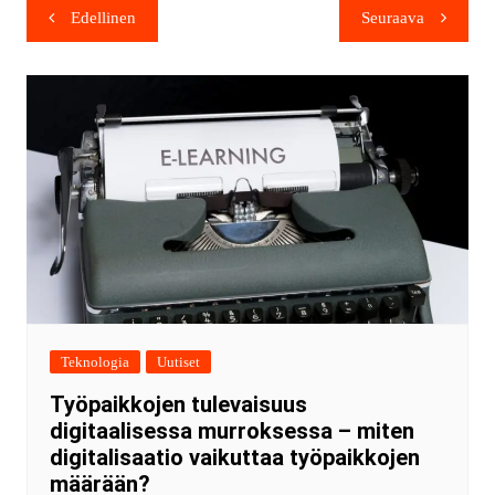
Edellinen
Seuraava
Teknologia
Uutiset
Työpaikkojen tulevaisuus
digitaalisessa murroksessa – miten
digitalisaatio vaikuttaa työpaikkojen
määrään?