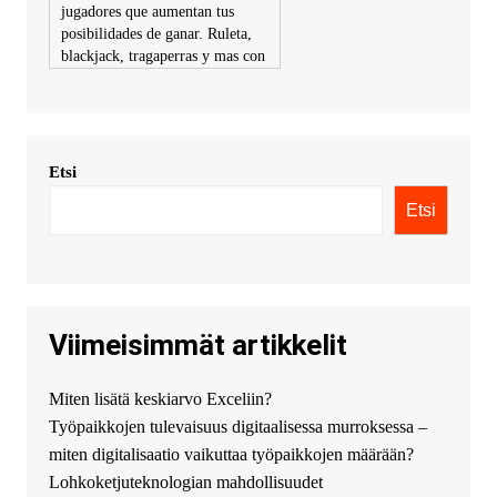
jugadores que aumentan tus
posibilidades de ganar. Ruleta,
blackjack, tragaperras y mas con
premios atractivos. Depositos y
retiros sin problemas con
multiples metodos de pago,
incluyendo tarje
Etsi
KimonicRisse :
Заказать Haval
- только у нас вы найдете
Etsi
цены ниже рынка. Быстрей
всего сделать заказ на хавал
джолион цена новый у
официального можно только у
нас! купить haval jolion
купить хавал джулиан -
Viimeisimmät artikkelit
http://jolion-ufa1.ru/
DengizaimyKt :
Привет!
Miten lisätä keskiarvo Exceliin?
Появился вопрос про срочно
Työpaikkojen tulevaisuus digitaalisessa murroksessa –
взять деньги? Предлагаем
безопасный источник
miten digitalisaatio vaikuttaa työpaikkojen määrään?
финансовой помощи. Вы
Lohkoketjuteknologian mahdollisuudet
можете получить