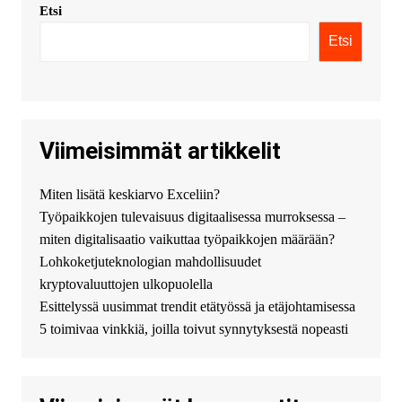
Etsi
KimonicRisse :
Заказать Haval
- только у нас вы найдете
Etsi
цены ниже рынка. Быстрей
всего сделать заказ на хавал
джолион цена новый у
официального можно только у
нас! купить haval jolion
купить хавал джулиан -
Viimeisimmät artikkelit
http://jolion-ufa1.ru/
DengizaimyKt :
Привет!
Miten lisätä keskiarvo Exceliin?
Появился вопрос про срочно
Työpaikkojen tulevaisuus digitaalisessa murroksessa –
взять деньги? Предлагаем
безопасный источник
miten digitalisaatio vaikuttaa työpaikkojen määrään?
финансовой помощи. Вы
Lohkoketjuteknologian mahdollisuudet
можете получить
kryptovaluuttojen ulkopuolella
финансирование в долг без
Esittelyssä uusimmat trendit etätyössä ja etäjohtamisessa
избыточных вопросов и
документов? Тогда обратитесь
5 toimivaa vinkkiä, joilla toivut synnytyksestä nopeasti
к нам! Мы предоставляем
высокоприбыльные условия
кредитования, оперативное