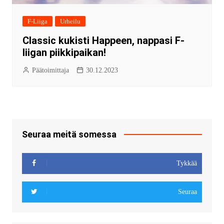
F-Liiga
Urheilu
Classic kukisti Happeen, nappasi F-
liigan piikkipaikan!
Päätoimittaja
30.12.2023
Seuraa meitä somessa
Tykkää
Seuraa