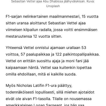
Sebastian Vettel ajaa Abu Dhabissa jäähyväiskisan. Kuva:
Unsplash
F1-sarjan nelinkertainen maailmanmestari, 15 vuotta
sitten uransa aloittanut Sebastian Vettel ajaa
viimeisen kilpailun radalla, jossa voitti ensimmäisen
mestaruutensa 12 vuotta sitten.
Yhteensä Vettel onnistui ajamaan urallaan 53
voittoa, 57 paalupaikkaa ja 122 palkintopallipaikkaa.
Vettel on erittäin suosittu ajaja ja moni fani jää
kaipaamaan häntä. Vettel saa kuitenkin lopettaa
omilla ehdoillaan, mitä ei kaikille suoda.
Myös Nicholas Latifin F1-ura päättyy,
todennäköisesti lopullisesti, sillä miehen ajotaidot
eivät ole aivan F1-tasolla. Tilalle on nousemassa
amerikkalainen Logan Sargeant, jos hän saa