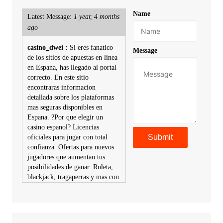
Name
Latest Message:
1 year, 4 months
ago
casino_dwei :
Si eres fanatico
Message
de los sitios de apuestas en linea
en Espana, has llegado al portal
correcto. En este sitio
encontraras informacion
detallada sobre los plataformas
mas seguras disponibles en
Espana. ?Por que elegir un
casino espanol? Licencias
oficiales para jugar con total
confianza. Ofertas para nuevos
jugadores que aumentan tus
posibilidades de ganar. Ruleta,
blackjack, tragaperras y mas con
premios atractivos. Depositos y
retiros sin problemas con
multiples metodos de pago,
incluyendo tarje