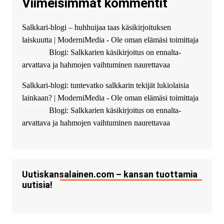
Viimeisimmät kommentit
guest_4889 :
Cmon Suomi 👏
guest_5115 :
hello
Salkkari-blogi – huhhuijaa taas käsikirjoituksen
The Admin
:
High five! You’ve
laiskuutta | ModerniMedia - Ole oman elämäsi toimittaja
successfully installed Simple
Ajax Chat.
aiheesta
Blogi: Salkkarien käsikirjoitus on ennalta-
arvattava ja hahmojen vaihtuminen naurettavaa
Salkkari-blogi: tuntevatko salkkarin tekijät lukiolaisia
lainkaan? | ModerniMedia - Ole oman elämäsi toimittaja
aiheesta
Blogi: Salkkarien käsikirjoitus on ennalta-
arvattava ja hahmojen vaihtuminen naurettavaa
Uutiskansalainen.com – kansan tuottamia
uutisia!