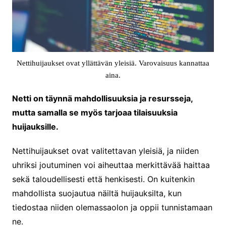
Nettihuijaukset ovat yllättävän yleisiä. Varovaisuus kannattaa
aina.
Netti on täynnä mahdollisuuksia ja resursseja,
mutta samalla se myös tarjoaa tilaisuuksia
huijauksille.
Nettihuijaukset ovat valitettavan yleisiä, ja niiden
uhriksi joutuminen voi aiheuttaa merkittävää haittaa
sekä taloudellisesti että henkisesti. On kuitenkin
mahdollista suojautua näiltä huijauksilta, kun
tiedostaa niiden olemassaolon ja oppii tunnistamaan
ne.