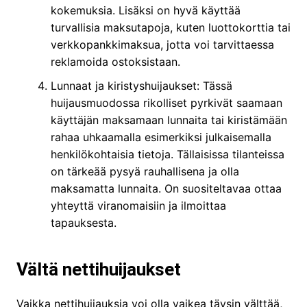
kokemuksia. Lisäksi on hyvä käyttää
turvallisia maksutapoja, kuten luottokorttia tai
verkkopankkimaksua, jotta voi tarvittaessa
reklamoida ostoksistaan.
Lunnaat ja kiristyshuijaukset: Tässä
huijausmuodossa rikolliset pyrkivät saamaan
käyttäjän maksamaan lunnaita tai kiristämään
rahaa uhkaamalla esimerkiksi julkaisemalla
henkilökohtaisia tietoja. Tällaisissa tilanteissa
on tärkeää pysyä rauhallisena ja olla
maksamatta lunnaita. On suositeltavaa ottaa
yhteyttä viranomaisiin ja ilmoittaa
tapauksesta.
Vältä nettihuijaukset
Vaikka nettihuijauksia voi olla vaikea täysin välttää,