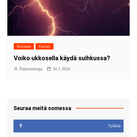
Kotimaa
Uutiset
Voiko ukkosella käydä suihkussa?
Päätoimittaja
30.1.2024
Seuraa meitä somessa
Tykkää