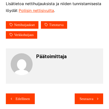
Lisätietoa nettihuijauksista ja niiden tunnistamisesta
löydät
Poliisin nettisivuilta
.
Nettihuijaukset
Tietoturva
Verkkohuijaus
Päätoimittaja
Edellinen
Seuraava