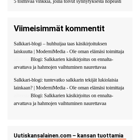
документов? Тогда обратитесь
5 toimivaa vinkkiä, joilla toivut synnytyksestä nopeasti
к нам! Мы предоставляем
высокоприбыльные условия
кредитования, оперативное
Viimeisimmät kommentit
guest_4889 :
Cmon Suomi 👏
guest_5115 :
hello
Salkkari-blogi – huhhuijaa taas käsikirjoituksen
The Admin
:
High five! You’ve
laiskuutta | ModerniMedia - Ole oman elämäsi toimittaja
successfully installed Simple
Ajax Chat.
aiheesta
Blogi: Salkkarien käsikirjoitus on ennalta-
arvattava ja hahmojen vaihtuminen naurettavaa
Salkkari-blogi: tuntevatko salkkarin tekijät lukiolaisia
lainkaan? | ModerniMedia - Ole oman elämäsi toimittaja
aiheesta
Blogi: Salkkarien käsikirjoitus on ennalta-
arvattava ja hahmojen vaihtuminen naurettavaa
Uutiskansalainen.com – kansan tuottamia