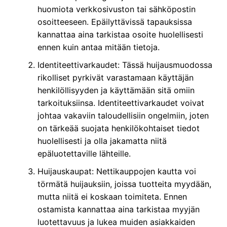
huomiota verkkosivuston tai sähköpostin
osoitteeseen. Epäilyttävissä tapauksissa
kannattaa aina tarkistaa osoite huolellisesti
ennen kuin antaa mitään tietoja.
Identiteettivarkaudet: Tässä huijausmuodossa
rikolliset pyrkivät varastamaan käyttäjän
henkilöllisyyden ja käyttämään sitä omiin
tarkoituksiinsa. Identiteettivarkaudet voivat
johtaa vakaviin taloudellisiin ongelmiin, joten
on tärkeää suojata henkilökohtaiset tiedot
huolellisesti ja olla jakamatta niitä
epäluotettaville lähteille.
Huijauskaupat: Nettikauppojen kautta voi
törmätä huijauksiin, joissa tuotteita myydään,
mutta niitä ei koskaan toimiteta. Ennen
ostamista kannattaa aina tarkistaa myyjän
luotettavuus ja lukea muiden asiakkaiden