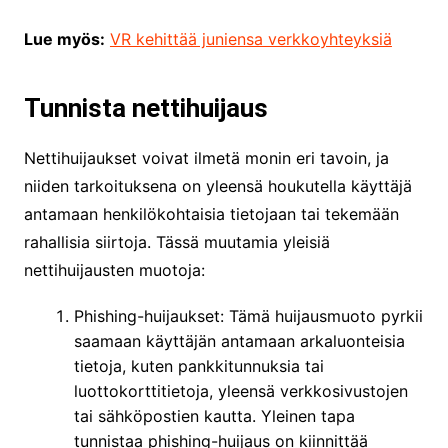
Lue myös:
VR kehittää juniensa verkkoyhteyksiä
Tunnista nettihuijaus
Nettihuijaukset voivat ilmetä monin eri tavoin, ja
niiden tarkoituksena on yleensä houkutella käyttäjä
antamaan henkilökohtaisia tietojaan tai tekemään
rahallisia siirtoja. Tässä muutamia yleisiä
nettihuijausten muotoja:
Phishing-huijaukset: Tämä huijausmuoto pyrkii
saamaan käyttäjän antamaan arkaluonteisia
tietoja, kuten pankkitunnuksia tai
luottokorttitietoja, yleensä verkkosivustojen
tai sähköpostien kautta. Yleinen tapa
tunnistaa phishing-huijaus on kiinnittää