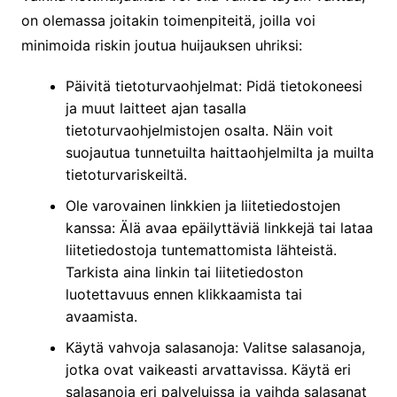
on olemassa joitakin toimenpiteitä, joilla voi
minimoida riskin joutua huijauksen uhriksi:
Päivitä tietoturvaohjelmat: Pidä tietokoneesi
ja muut laitteet ajan tasalla
tietoturvaohjelmistojen osalta. Näin voit
suojautua tunnetuilta haittaohjelmilta ja muilta
tietoturvariskeiltä.
Ole varovainen linkkien ja liitetiedostojen
kanssa: Älä avaa epäilyttäviä linkkejä tai lataa
liitetiedostoja tuntemattomista lähteistä.
Tarkista aina linkin tai liitetiedoston
luotettavuus ennen klikkaamista tai
avaamista.
Käytä vahvoja salasanoja: Valitse salasanoja,
jotka ovat vaikeasti arvattavissa. Käytä eri
salasanoja eri palveluissa ja vaihda salasanat