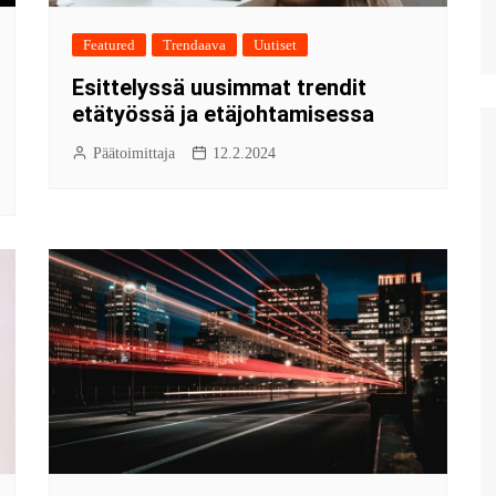
Featured
Trendaava
Uutiset
Esittelyssä uusimmat trendit
etätyössä ja etäjohtamisessa
Päätoimittaja
12.2.2024