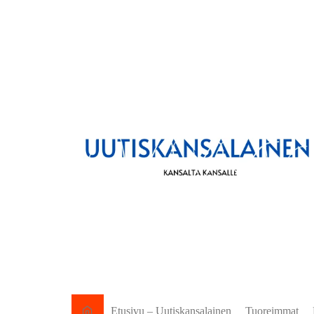
Etusivu – Uutiskansalainen
Tuoreimmat