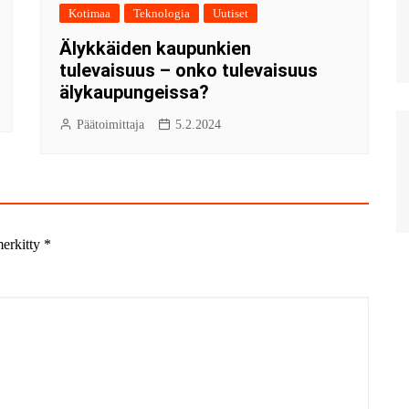
Kotimaa
Teknologia
Uutiset
Älykkäiden kaupunkien
tulevaisuus – onko tulevaisuus
älykaupungeissa?
Päätoimittaja
5.2.2024
merkitty
*