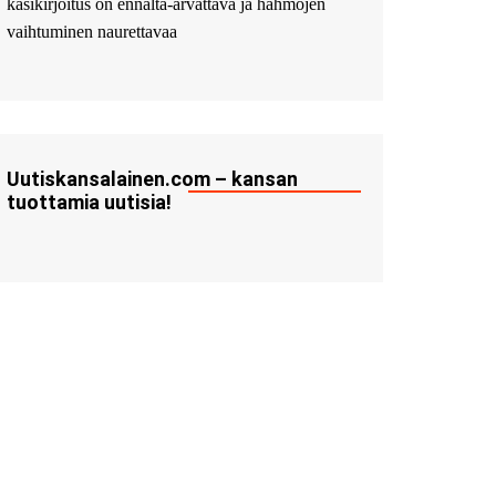
käsikirjoitus on ennalta-arvattava ja hahmojen
vaihtuminen naurettavaa
Uutiskansalainen.com – kansan
tuottamia uutisia!