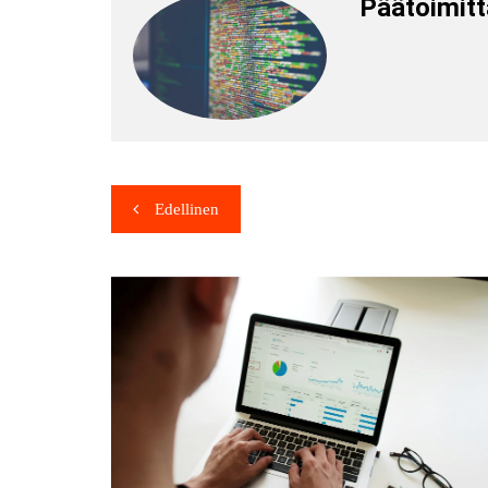
Päätoimitt
Edellinen