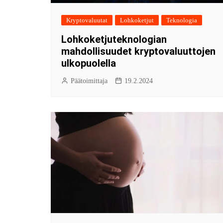
Kryptovaluutat
Lohkoketjut
Teknologia
Lohkoketjuteknologian
mahdollisuudet kryptovaluuttojen
ulkopuolella
Päätoimittaja
19.2.2024