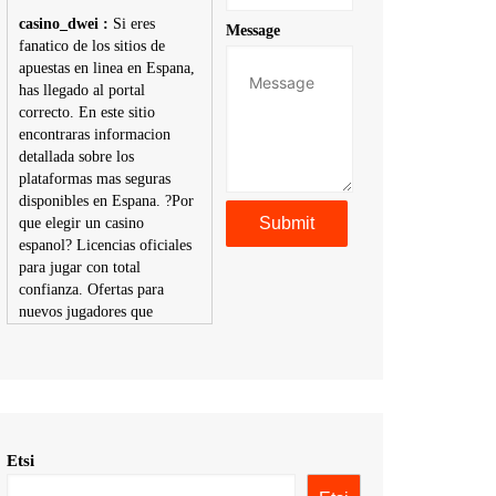
casino_dwei :
Si eres
Message
fanatico de los sitios de
apuestas en linea en Espana,
has llegado al portal
correcto. En este sitio
encontraras informacion
detallada sobre los
plataformas mas seguras
disponibles en Espana. ?Por
que elegir un casino
espanol? Licencias oficiales
para jugar con total
confianza. Ofertas para
nuevos jugadores que
aumentan tus posibilidades
de ganar. Ruleta, blackjack,
tragaperras y mas con
premios atractivos.
Depositos y retiros sin
problemas con multiples
Etsi
metodos de pago,
incluyendo tarje