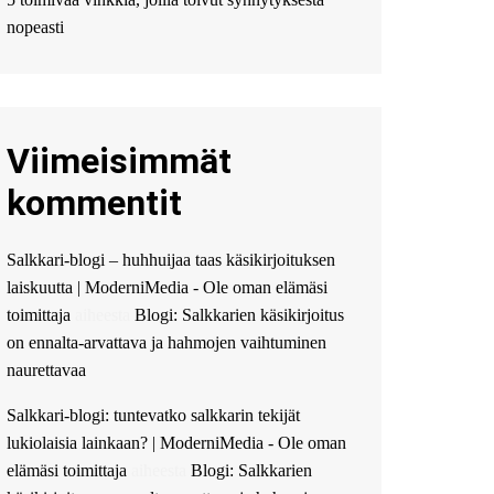
Мы предоставляем
высокоприбыльные
nopeasti
условия кредитования,
оперативное
guest_4889 :
Cmon Suomi
👏
Viimeisimmät
guest_5115 :
hello
The Admin
:
High five!
kommentit
You’ve successfully installed
Simple Ajax Chat.
Salkkari-blogi – huhhuijaa taas käsikirjoituksen
laiskuutta | ModerniMedia - Ole oman elämäsi
toimittaja
aiheesta
Blogi: Salkkarien käsikirjoitus
on ennalta-arvattava ja hahmojen vaihtuminen
naurettavaa
Salkkari-blogi: tuntevatko salkkarin tekijät
lukiolaisia lainkaan? | ModerniMedia - Ole oman
elämäsi toimittaja
aiheesta
Blogi: Salkkarien