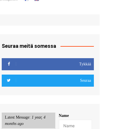
t
u sisään
röidy
Seuraa meitä somessa
Tykkää
Seuraa
Name
Latest Message:
1 year, 4
months ago