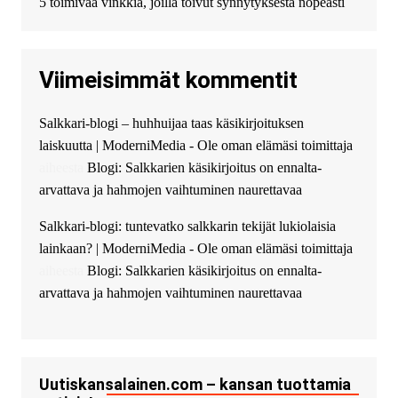
5 toimivaa vinkkiä, joilla toivut synnytyksestä nopeasti
к нам! Мы предоставляем
высокоприбыльные условия
кредитования, оперативное
Viimeisimmät kommentit
guest_4889 :
Cmon Suomi 👏
guest_5115 :
hello
Salkkari-blogi – huhhuijaa taas käsikirjoituksen
The Admin
:
High five! You’ve
laiskuutta | ModerniMedia - Ole oman elämäsi toimittaja
successfully installed Simple
Ajax Chat.
aiheesta
Blogi: Salkkarien käsikirjoitus on ennalta-
arvattava ja hahmojen vaihtuminen naurettavaa
Salkkari-blogi: tuntevatko salkkarin tekijät lukiolaisia
lainkaan? | ModerniMedia - Ole oman elämäsi toimittaja
aiheesta
Blogi: Salkkarien käsikirjoitus on ennalta-
arvattava ja hahmojen vaihtuminen naurettavaa
Uutiskansalainen.com – kansan tuottamia