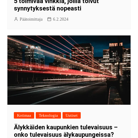
5 toimivaa vinkkiä, joilla toivut
synnytyksestä nopeasti
Päätoimittaja
6.2.2024
Kotimaa
Teknologia
Uutiset
Älykkäiden kaupunkien tulevaisuus –
onko tulevaisuus älykaupungeissa?