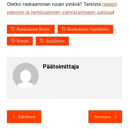
Oletko raskaamman ruuan ystävä? Tarkista
resepti
pekonin ja herkkusienien valmistamiseen uunissa
!
Ranskalainen Keittiö
Ranskalainen Sipulikeitto
Resepti
Sipulikeitto
Päätoimittaja
Edellinen
Seuraava