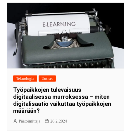
Teknologia
Uutiset
Työpaikkojen tulevaisuus
digitaalisessa murroksessa – miten
digitalisaatio vaikuttaa työpaikkojen
määrään?
Päätoimittaja
26.2.2024