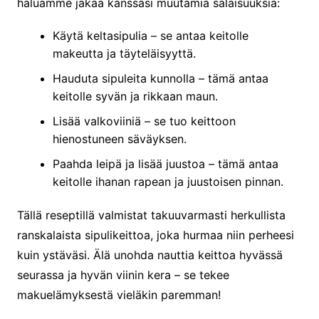
haluamme jakaa kanssasi muutamia salaisuuksia:
Käytä keltasipulia – se antaa keitolle
makeutta ja täyteläisyyttä.
Hauduta sipuleita kunnolla – tämä antaa
keitolle syvän ja rikkaan maun.
Lisää valkoviiniä – se tuo keittoon
hienostuneen säväyksen.
Paahda leipä ja lisää juustoa – tämä antaa
keitolle ihanan rapean ja juustoisen pinnan.
Tällä reseptillä valmistat takuuvarmasti herkullista
ranskalaista sipulikeittoa, joka hurmaa niin perheesi
kuin ystäväsi. Älä unohda nauttia keittoa hyvässä
seurassa ja hyvän viinin kera – se tekee
makuelämyksestä vieläkin paremman!