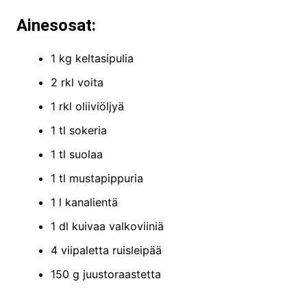
Ainesosat:
1 kg keltasipulia
2 rkl voita
1 rkl oliiviöljyä
1 tl sokeria
1 tl suolaa
1 tl mustapippuria
1 l kanalientä
1 dl kuivaa valkoviiniä
4 viipaletta ruisleipää
150 g juustoraastetta