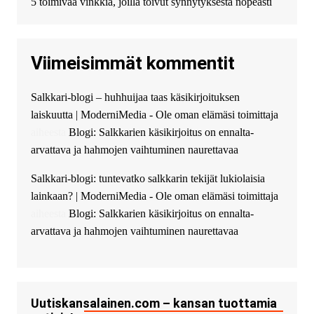
5 toimivaa vinkkiä, joilla toivut synnytyksestä nopeasti
к нам! Мы предоставляем
высокоприбыльные условия
кредитования, оперативное
Viimeisimmät kommentit
guest_4889 :
Cmon Suomi 👏
guest_5115 :
hello
Salkkari-blogi – huhhuijaa taas käsikirjoituksen
The Admin
:
High five! You’ve
laiskuutta | ModerniMedia - Ole oman elämäsi toimittaja
successfully installed Simple
Ajax Chat.
aiheesta
Blogi: Salkkarien käsikirjoitus on ennalta-
arvattava ja hahmojen vaihtuminen naurettavaa
Salkkari-blogi: tuntevatko salkkarin tekijät lukiolaisia
lainkaan? | ModerniMedia - Ole oman elämäsi toimittaja
aiheesta
Blogi: Salkkarien käsikirjoitus on ennalta-
arvattava ja hahmojen vaihtuminen naurettavaa
Uutiskansalainen.com – kansan tuottamia