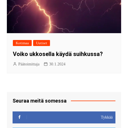
Kotimaa
Uutiset
Voiko ukkosella käydä suihkussa?
Päätoimittaja
30.1.2024
Seuraa meitä somessa
Tykkää