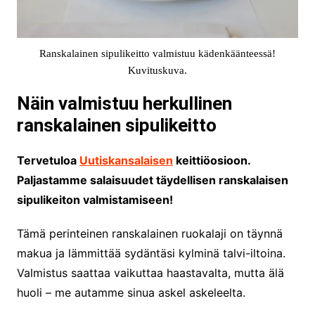
Ranskalainen sipulikeitto valmistuu kädenkäänteessä!
Kuvituskuva.
Näin valmistuu herkullinen
ranskalainen sipulikeitto
Tervetuloa
Uutiskansalaisen
keittiöosioon.
Paljastamme salaisuudet täydellisen ranskalaisen
sipulikeiton valmistamiseen!
Tämä perinteinen ranskalainen ruokalaji on täynnä
makua ja lämmittää sydäntäsi kylminä talvi-iltoina.
Valmistus saattaa vaikuttaa haastavalta, mutta älä
huoli – me autamme sinua askel askeleelta.