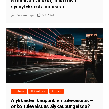
5 toimivaa vinkkiä, joilla toivut
synnytyksestä nopeasti
Päätoimittaja
6.2.2024
Kotimaa
Teknologia
Uutiset
Älykkäiden kaupunkien tulevaisuus –
onko tulevaisuus älykaupungeissa?