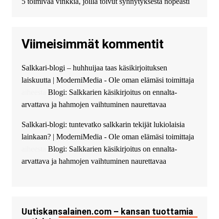
5 toimivaa vinkkiä, joilla toivut synnytyksestä nopeasti
к нам! Мы предоставляем
высокоприбыльные условия
кредитования, оперативное
Viimeisimmät kommentit
guest_4889 :
Cmon Suomi 👏
guest_5115 :
hello
Salkkari-blogi – huhhuijaa taas käsikirjoituksen
The Admin
:
High five! You’ve
laiskuutta | ModerniMedia - Ole oman elämäsi toimittaja
successfully installed Simple
Ajax Chat.
aiheesta
Blogi: Salkkarien käsikirjoitus on ennalta-
arvattava ja hahmojen vaihtuminen naurettavaa
Salkkari-blogi: tuntevatko salkkarin tekijät lukiolaisia
lainkaan? | ModerniMedia - Ole oman elämäsi toimittaja
aiheesta
Blogi: Salkkarien käsikirjoitus on ennalta-
arvattava ja hahmojen vaihtuminen naurettavaa
Uutiskansalainen.com – kansan tuottamia