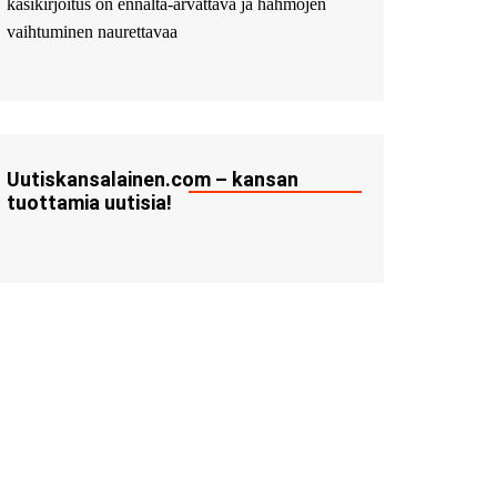
käsikirjoitus on ennalta-arvattava ja hahmojen
vaihtuminen naurettavaa
Uutiskansalainen.com – kansan
tuottamia uutisia!