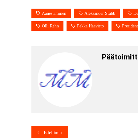
Äänestäminen
Aleksander Stubb
De
Olli Rehn
Pekka Haavisto
President
Päätoimitt
Edellinen