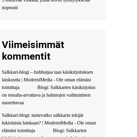
Мы предоставляем
высокоприбыльные
nopeasti
условия кредитования,
оперативное
guest_4889 :
Cmon Suomi
👏
Viimeisimmät
guest_5115 :
hello
The Admin
:
High five!
kommentit
You’ve successfully installed
Simple Ajax Chat.
Salkkari-blogi – huhhuijaa taas käsikirjoituksen
laiskuutta | ModerniMedia - Ole oman elämäsi
toimittaja
aiheesta
Blogi: Salkkarien käsikirjoitus
on ennalta-arvattava ja hahmojen vaihtuminen
naurettavaa
Salkkari-blogi: tuntevatko salkkarin tekijät
lukiolaisia lainkaan? | ModerniMedia - Ole oman
elämäsi toimittaja
aiheesta
Blogi: Salkkarien