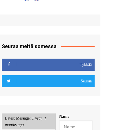
t
u sisään
röidy
Seuraa meitä somessa
Tykkää
Seuraa
Name
Latest Message:
1 year, 4
months ago