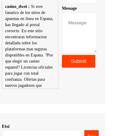
casino_dwei :
Si eres
Message
fanatico de los sitios de
apuestas en linea en Espana,
has llegado al portal
correcto. En este sitio
encontraras informacion
detallada sobre los
plataformas mas seguras
disponibles en Espana. ?Por
que elegir un casino
espanol? Licencias oficiales
para jugar con total
confianza. Ofertas para
nuevos jugadores que
aumentan tus posibilidades
de ganar. Ruleta, blackjack,
tragaperras y mas con
premios atractivos.
Depositos y retiros sin
problemas con multiples
Etsi
metodos de pago,
incluyendo tarje