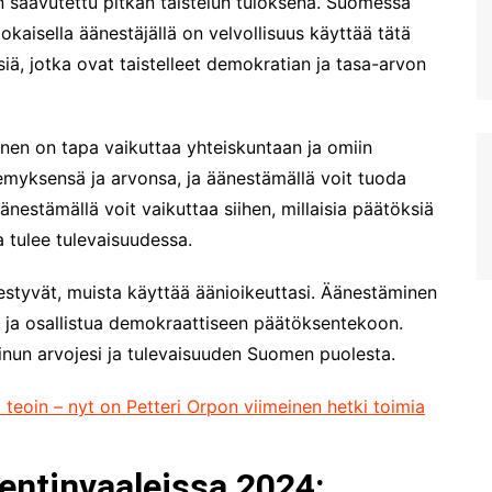
 saavutettu pitkän taistelun tuloksena. Suomessa
jokaisella äänestäjällä on velvollisuus käyttää tätä
siä, jotka ovat taistelleet demokratian ja tasa-arvon
nen on tapa vaikuttaa yhteiskuntaan ja omiin
emyksensä ja arvonsa, ja äänestämällä voit tuoda
Äänestämällä voit vaikuttaa siihen, millaisia päätöksiä
 tulee tulevaisuudessa.
estyvät, muista käyttää äänioikeuttasi. Äänestäminen
 ja osallistua demokraattiseen päätöksentekoon.
sinun arvojesi ja tulevaisuuden Suomen puolesta.
 teoin – nyt on Petteri Orpon viimeinen hetki toimia
ntinvaaleissa 2024: