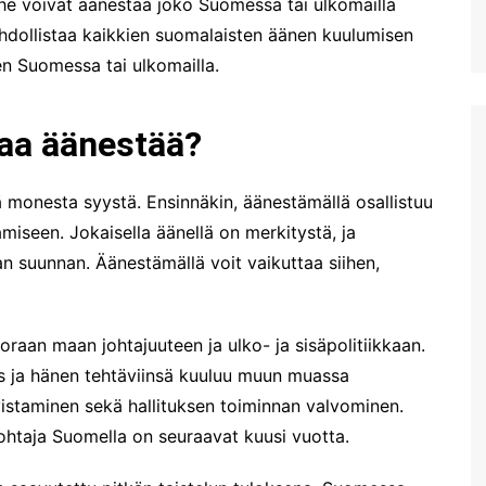
 he voivat äänestää joko Suomessa tai ulkomailla
dollistaa kaikkien suomalaisten äänen kuulumisen
en Suomessa tai ulkomailla.
taa äänestää?
 monesta syystä. Ensinnäkin, äänestämällä osallistuu
iseen. Jokaisella äänellä on merkitystä, ja
 suunnan. Äänestämällä voit vaikuttaa siihen,
uoraan maan johtajuuteen ja ulko- ja sisäpolitiikkaan.
s ja hänen tehtäviinsä kuuluu muun muassa
vistaminen sekä hallituksen toiminnan valvominen.
johtaja Suomella on seuraavat kuusi vuotta.