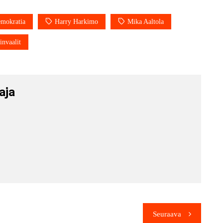
mokratia
Harry Harkimo
Mika Aaltola
invaalit
aja
Seuraava