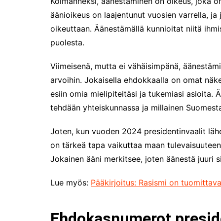
Kolmanneksi, äänestäminen on oikeus, joka on
äänioikeus on laajentunut vuosien varrella, ja 
oikeuttaan. Äänestämällä kunnioitat niitä ihmi
puolesta.
Viimeisenä, mutta ei vähäisimpänä, äänestämi
arvoihin. Jokaisella ehdokkaalla on omat näk
esiin omia mielipiteitäsi ja tukemiasi asioita. 
tehdään yhteiskunnassa ja millainen Suomesta
Joten, kun vuoden 2024 presidentinvaalit läh
on tärkeä tapa vaikuttaa maan tulevaisuuteen
Jokainen ääni merkitsee, joten äänestä juuri 
Lue myös:
Pääkirjoitus: Rasismi on tuomittava
Ehdokasnumerot preside