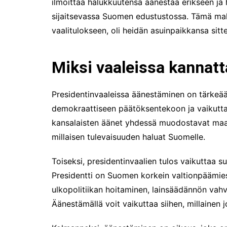
ilmoittaa halukkuutensa äänestää erikseen ja
sijaitsevassa Suomen edustustossa. Tämä mah
vaalitulokseen, oli heidän asuinpaikkansa sitt
Miksi vaaleissa kannat
Presidentinvaaleissa äänestäminen on tärkeää
demokraattiseen päätöksentekoon ja vaikuttam
kansalaisten äänet yhdessä muodostavat maan
millaisen tulevaisuuden haluat Suomelle.
Toiseksi, presidentinvaalien tulos vaikuttaa s
Presidentti on Suomen korkein valtionpäämie
ulkopolitiikan hoitaminen, lainsäädännön vah
Äänestämällä voit vaikuttaa siihen, millainen 