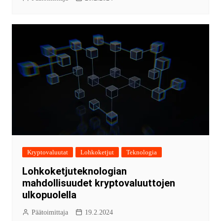
Kryptovaluutat
Lohkoketjut
Teknologia
Lohkoketjuteknologian
mahdollisuudet kryptovaluuttojen
ulkopuolella
Päätoimittaja
19.2.2024