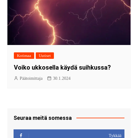
Kotimaa
Uutiset
Voiko ukkosella käydä suihkussa?
Päätoimittaja
30.1.2024
Seuraa meitä somessa
Tykkää