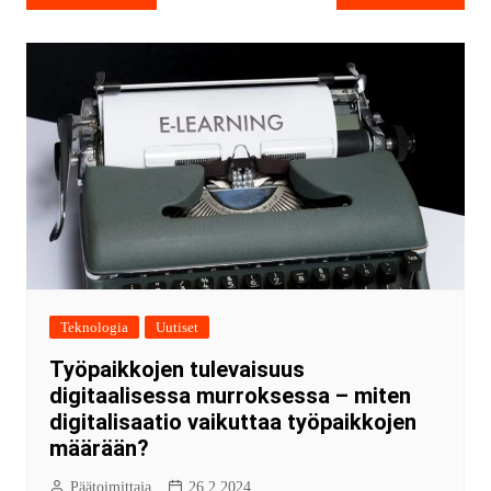
Teknologia
Uutiset
Työpaikkojen tulevaisuus
digitaalisessa murroksessa – miten
digitalisaatio vaikuttaa työpaikkojen
määrään?
Päätoimittaja
26.2.2024