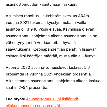
asunnottomuuden kääntymään laskuun.
Asumisen rahoitus- ja kehittämiskeskus ARA:n
vuonna 2021 tekemän kyselyn mukaan vailla
asuntoa oli 3 948 yksin elävää. Käynnissä olevan
asunnottomuusohjelman aikana asunnottomuus on
vähentynyt, mitä voidaan pitää hyvänä
saavutuksena. Koronapandemian pelättiin lisäävän
esimerkiksi häätöjen määrää, mutta niin ei käynyt.
Vuonna 2020 asunnottomuusluvut laskivat 5,6
prosenttia ja vuonna 2021 yhdeksän prosenttia.
Aikaisemman asunnottomuusohjelman aikana laskua
saatiin 2–5,1 prosenttia.
Lue myös
:
Asunnottomuus voi lisääntyä
elinkustannusten nousun myötä