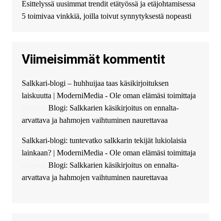
Esittelyssä uusimmat trendit etätyössä ja etäjohtamisessa
избыточных вопросов и
документов? Тогда обратитесь
5 toimivaa vinkkiä, joilla toivut synnytyksestä nopeasti
к нам! Мы предоставляем
высокоприбыльные условия
кредитования, оперативное
Viimeisimmät kommentit
guest_4889 :
Cmon Suomi 👏
guest_5115 :
hello
Salkkari-blogi – huhhuijaa taas käsikirjoituksen
The Admin
:
High five! You’ve
laiskuutta | ModerniMedia - Ole oman elämäsi toimittaja
successfully installed Simple
Ajax Chat.
aiheesta
Blogi: Salkkarien käsikirjoitus on ennalta-
arvattava ja hahmojen vaihtuminen naurettavaa
Salkkari-blogi: tuntevatko salkkarin tekijät lukiolaisia
lainkaan? | ModerniMedia - Ole oman elämäsi toimittaja
aiheesta
Blogi: Salkkarien käsikirjoitus on ennalta-
arvattava ja hahmojen vaihtuminen naurettavaa