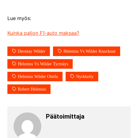
Lue myös:
Kuinka paljon F1-auto maksaa?
Deontay Wilder
Helenius Vs Wilder Knockout
Helenius Vs Wilder Tyrmäys
Helenius Wilder Ottelu
Nyrkkeily
Robert Helenius
Päätoimittaja