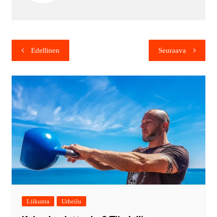
Edellinen
Seuraava
Liikunta
Urheilu