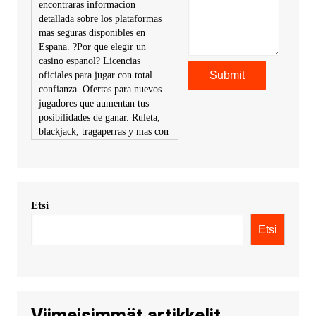
encontraras informacion
detallada sobre los plataformas
mas seguras disponibles en
Espana. ?Por que elegir un
casino espanol? Licencias
oficiales para jugar con total
confianza. Ofertas para nuevos
jugadores que aumentan tus
posibilidades de ganar. Ruleta,
blackjack, tragaperras y mas con
premios atractivos. Depositos y
retiros sin problemas con
multiples metodos de pago,
incluyendo tarje
Etsi
KimonicRisse :
Заказать Haval
- только у нас вы найдете
Etsi
цены ниже рынка. Быстрей
всего сделать заказ на хавал
джолион цена новый у
официального можно только у
нас! купить haval jolion
купить хавал джулиан -
Viimeisimmät artikkelit