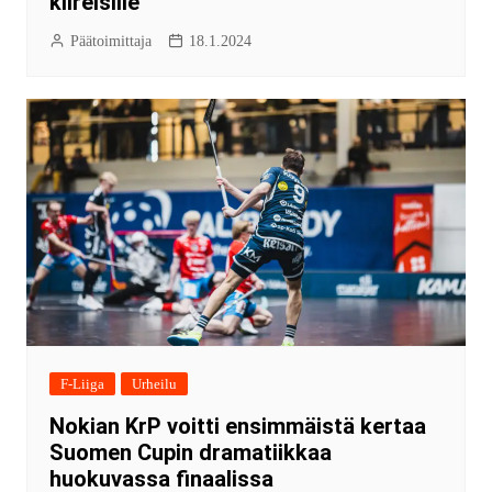
kiireisille
Päätoimittaja
18.1.2024
F-Liiga
Urheilu
Nokian KrP voitti ensimmäistä kertaa
Suomen Cupin dramatiikkaa
huokuvassa finaalissa