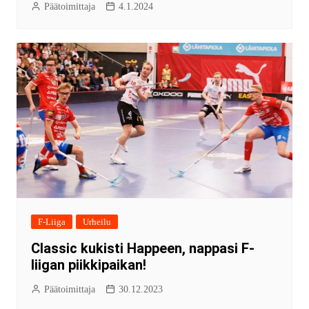
Päätoimittaja
4.1.2024
F-Liiga
Urheilu
Classic kukisti Happeen, nappasi F-
liigan piikkipaikan!
Päätoimittaja
30.12.2023