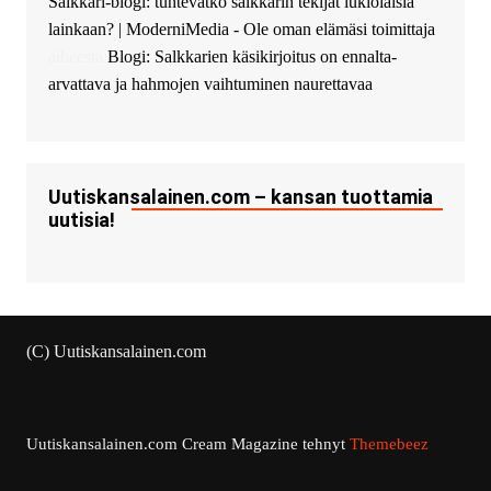
Salkkari-blogi: tuntevatko salkkarin tekijät lukiolaisia
lainkaan? | ModerniMedia - Ole oman elämäsi toimittaja
aiheesta
Blogi: Salkkarien käsikirjoitus on ennalta-
arvattava ja hahmojen vaihtuminen naurettavaa
Uutiskansalainen.com – kansan tuottamia
uutisia!
(C) Uutiskansalainen.com
Uutiskansalainen.com
Cream Magazine tehnyt
Themebeez