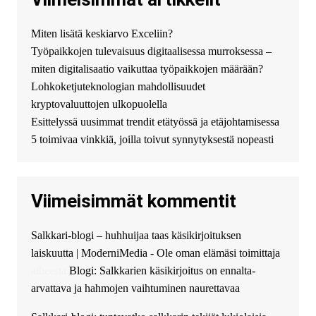
http://jolion-ufa1.ru/
DengizaimyKt :
Привет!
Miten lisätä keskiarvo Exceliin?
Появился вопрос про срочно
Työpaikkojen tulevaisuus digitaalisessa murroksessa –
взять деньги? Предлагаем
безопасный источник
miten digitalisaatio vaikuttaa työpaikkojen määrään?
финансовой помощи. Вы
Lohkoketjuteknologian mahdollisuudet
можете получить
kryptovaluuttojen ulkopuolella
финансирование в долг без
Esittelyssä uusimmat trendit etätyössä ja etäjohtamisessa
избыточных вопросов и
документов? Тогда обратитесь
5 toimivaa vinkkiä, joilla toivut synnytyksestä nopeasti
к нам! Мы предоставляем
высокоприбыльные условия
кредитования, оперативное
Viimeisimmät kommentit
guest_4889 :
Cmon Suomi 👏
guest_5115 :
hello
Salkkari-blogi – huhhuijaa taas käsikirjoituksen
The Admin
:
High five! You’ve
laiskuutta | ModerniMedia - Ole oman elämäsi toimittaja
successfully installed Simple
Ajax Chat.
aiheesta
Blogi: Salkkarien käsikirjoitus on ennalta-
arvattava ja hahmojen vaihtuminen naurettavaa