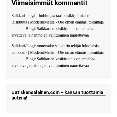
Viimeisimmät kommentit
guest_4889 :
Cmon Suomi 👏
guest_5115 :
hello
Salkkari-blogi – huhhuijaa taas käsikirjoituksen
The Admin
:
High five! You’ve
laiskuutta | ModerniMedia - Ole oman elämäsi toimittaja
successfully installed Simple
Ajax Chat.
aiheesta
Blogi: Salkkarien käsikirjoitus on ennalta-
arvattava ja hahmojen vaihtuminen naurettavaa
Salkkari-blogi: tuntevatko salkkarin tekijät lukiolaisia
lainkaan? | ModerniMedia - Ole oman elämäsi toimittaja
aiheesta
Blogi: Salkkarien käsikirjoitus on ennalta-
arvattava ja hahmojen vaihtuminen naurettavaa
Uutiskansalainen.com – kansan tuottamia
uutisia!