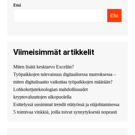
Etsi
KimonicRisse :
Заказать Haval
- только у нас вы найдете
Etsi
цены ниже рынка. Быстрей
всего сделать заказ на хавал
джолион цена новый у
официального можно только у
нас! купить haval jolion
купить хавал джулиан -
Viimeisimmät artikkelit
http://jolion-ufa1.ru/
DengizaimyKt :
Привет!
Miten lisätä keskiarvo Exceliin?
Появился вопрос про срочно
Työpaikkojen tulevaisuus digitaalisessa murroksessa –
взять деньги? Предлагаем
безопасный источник
miten digitalisaatio vaikuttaa työpaikkojen määrään?
финансовой помощи. Вы
Lohkoketjuteknologian mahdollisuudet
можете получить
kryptovaluuttojen ulkopuolella
финансирование в долг без
Esittelyssä uusimmat trendit etätyössä ja etäjohtamisessa
избыточных вопросов и
документов? Тогда обратитесь
5 toimivaa vinkkiä, joilla toivut synnytyksestä nopeasti
к нам! Мы предоставляем
высокоприбыльные условия
кредитования, оперативное