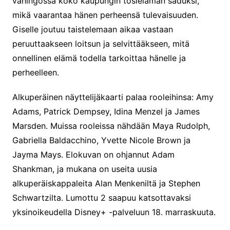
vahingossa koko kaupungin tosielämän saduksi,
mikä vaarantaa hänen perheensä tulevaisuuden.
Giselle joutuu taistelemaan aikaa vastaan
peruuttaakseen loitsun ja selvittääkseen, mitä
onnellinen elämä todella tarkoittaa hänelle ja
perheelleen.
Alkuperäinen näyttelijäkaarti palaa rooleihinsa: Amy
Adams, Patrick Dempsey, Idina Menzel ja James
Marsden. Muissa rooleissa nähdään Maya Rudolph,
Gabriella Baldacchino, Yvette Nicole Brown ja
Jayma Mays. Elokuvan on ohjannut Adam
Shankman, ja mukana on useita uusia
alkuperäiskappaleita Alan Menkeniltä ja Stephen
Schwartzilta. Lumottu 2 saapuu katsottavaksi
yksinoikeudella Disney+ -palveluun 18. marraskuuta.