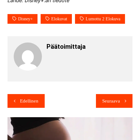
Lähde: Disney+:an tiedote
Disney+
Elokuvat
Lumottu 2 Elokuva
Päätoimittaja
Edellinen
Seuraava