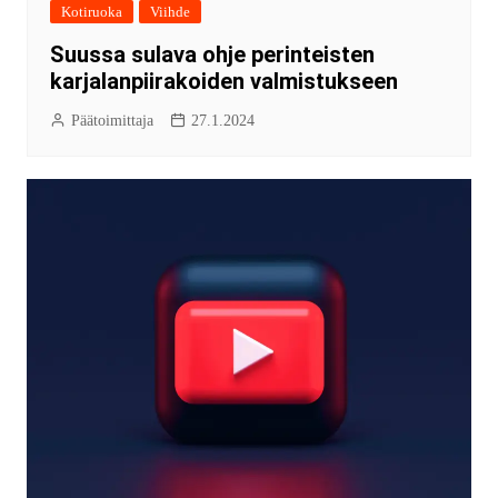
Kotiruoka
Viihde
Suussa sulava ohje perinteisten
karjalanpiirakoiden valmistukseen
Päätoimittaja
27.1.2024