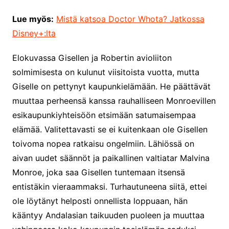
Lue myös:
Mistä katsoa Doctor Whota? Jatkossa
Disney+:lta
Elokuvassa Gisellen ja Robertin avioliiton
solmimisesta on kulunut viisitoista vuotta, mutta
Giselle on pettynyt kaupunkielämään. He päättävät
muuttaa perheensä kanssa rauhalliseen Monroevillen
esikaupunkiyhteisöön etsimään satumaisempaa
elämää. Valitettavasti se ei kuitenkaan ole Gisellen
toivoma nopea ratkaisu ongelmiin. Lähiössä on
aivan uudet säännöt ja paikallinen valtiatar Malvina
Monroe, joka saa Gisellen tuntemaan itsensä
entistäkin vieraammaksi. Turhautuneena siitä, ettei
ole löytänyt helposti onnellista loppuaan, hän
kääntyy Andalasian taikuuden puoleen ja muuttaa