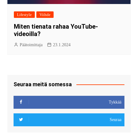
Lifestyle
Viihde
Miten tienata rahaa YouTube-
videoilla?
Päätoimittaja
23.1.2024
Seuraa meitä somessa
Tykkää
Seuraa