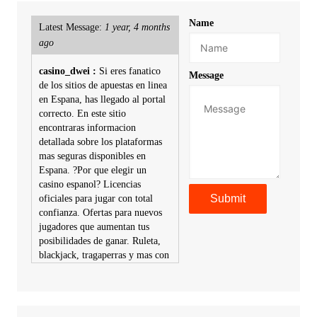
Name
Latest Message:
1 year, 4 months
ago
casino_dwei :
Si eres fanatico
Message
de los sitios de apuestas en linea
en Espana, has llegado al portal
correcto. En este sitio
encontraras informacion
detallada sobre los plataformas
mas seguras disponibles en
Espana. ?Por que elegir un
casino espanol? Licencias
oficiales para jugar con total
confianza. Ofertas para nuevos
jugadores que aumentan tus
posibilidades de ganar. Ruleta,
blackjack, tragaperras y mas con
premios atractivos. Depositos y
retiros sin problemas con
multiples metodos de pago,
incluyendo tarje