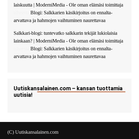
laiskuutta | ModerniMedia - Ole oman elämäsi toimittaja
successfully installed Simple
Ajax Chat.
aiheesta
Blogi: Salkkarien käsikirjoitus on ennalta-
arvattava ja hahmojen vaihtuminen naurettavaa
Salkkari-blogi: tuntevatko salkkarin tekijät lukiolaisia
lainkaan? | ModerniMedia - Ole oman elämäsi toimittaja
aiheesta
Blogi: Salkkarien käsikirjoitus on ennalta-
arvattava ja hahmojen vaihtuminen naurettavaa
Uutiskansalainen.com – kansan tuottamia
uutisia!
(C) Uutiskansalainen.com