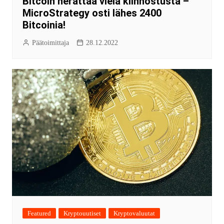
Bitcoin herättää vielä kiinnostusta –
MicroStrategy osti lähes 2400
Bitcoinia!
Päätoimittaja
28.12.2022
Featured
Kryptouutiset
Kryptovaluutat