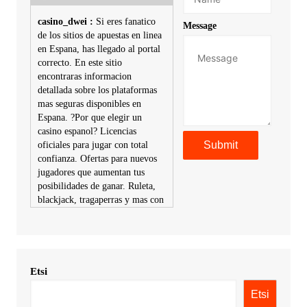
casino_dwei :
Si eres fanatico
Message
de los sitios de apuestas en linea
en Espana, has llegado al portal
correcto. En este sitio
encontraras informacion
detallada sobre los plataformas
mas seguras disponibles en
Espana. ?Por que elegir un
casino espanol? Licencias
oficiales para jugar con total
confianza. Ofertas para nuevos
jugadores que aumentan tus
posibilidades de ganar. Ruleta,
blackjack, tragaperras y mas con
premios atractivos. Depositos y
retiros sin problemas con
multiples metodos de pago,
incluyendo tarje
Etsi
KimonicRisse :
Заказать Haval
- только у нас вы найдете
Etsi
цены ниже рынка. Быстрей