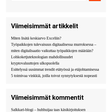
всего сделать заказ на хавал
джолион цена новый у
официального можно только у
нас! купить haval jolion
купить хавал джулиан -
Viimeisimmät artikkelit
http://jolion-ufa1.ru/
DengizaimyKt :
Привет!
Miten lisätä keskiarvo Exceliin?
Появился вопрос про срочно
Työpaikkojen tulevaisuus digitaalisessa murroksessa –
взять деньги? Предлагаем
безопасный источник
miten digitalisaatio vaikuttaa työpaikkojen määrään?
финансовой помощи. Вы
Lohkoketjuteknologian mahdollisuudet
можете получить
kryptovaluuttojen ulkopuolella
финансирование в долг без
Esittelyssä uusimmat trendit etätyössä ja etäjohtamisessa
избыточных вопросов и
документов? Тогда обратитесь
5 toimivaa vinkkiä, joilla toivut synnytyksestä nopeasti
к нам! Мы предоставляем
высокоприбыльные условия
кредитования, оперативное
Viimeisimmät kommentit
guest_4889 :
Cmon Suomi 👏
guest_5115 :
hello
Salkkari-blogi – huhhuijaa taas käsikirjoituksen
The Admin
:
High five! You’ve