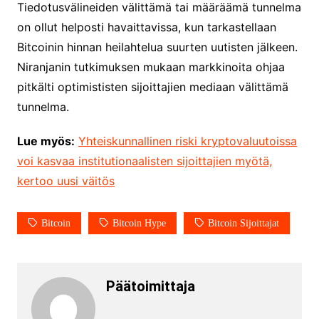
Tiedotusvälineiden välittämä tai määräämä tunnelma
on ollut helposti havaittavissa, kun tarkastellaan
Bitcoinin hinnan heilahtelua suurten uutisten jälkeen.
Niranjanin tutkimuksen mukaan markkinoita ohjaa
pitkälti optimististen sijoittajien mediaan välittämä
tunnelma.
Lue myös:
Yhteiskunnallinen riski kryptovaluutoissa
voi kasvaa institutionaalisten sijoittajien myötä,
kertoo uusi väitös
Bitcoin
Bitcoin Hype
Bitcoin Sijoittajat
Päätoimittaja