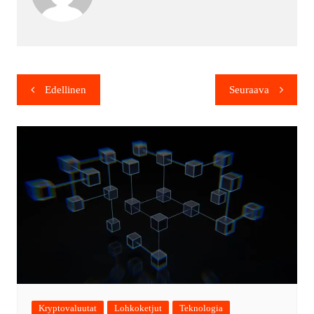
Edellinen
Seuraava
Kryptovaluutat
Lohkoketjut
Teknologia