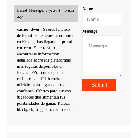
Name
Latest Message:
1 year, 4 months
ago
casino_dwei :
Si eres fanatico
Message
de los sitios de apuestas en linea
en Espana, has llegado al portal
correcto. En este sitio
encontraras informacion
detallada sobre los plataformas
mas seguras disponibles en
Espana. ?Por que elegir un
casino espanol? Licencias
oficiales para jugar con total
confianza. Ofertas para nuevos
jugadores que aumentan tus
posibilidades de ganar. Ruleta,
blackjack, tragaperras y mas con
premios atractivos. Depositos y
retiros sin problemas con
multiples metodos de pago,
incluyendo tarje