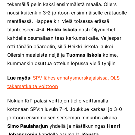
tekemällä pelin kaksi ensimmäistä maalia. Oilers
nousi kuitenkin 3-2 johtoon ensimmäiselle erätauolle
mentäessä. Happee kiri vielä toisessa erässä
tilanteeseen 4-4.
Heikki Iiskola
nosti Öljymiehet
kahdella osumallaan taas karkumatkalle. Veljespari
otti tänään pääroolin, sillä Heikki Iiskola laukoi
Oilersin maaleista neljä ja
Tuomas Iiskola
kolme,
kummankin osuttua ottelun lopussa vielä tyhjiin.
Lue myös
:
SPV lähes ennätysmurskajaisissa, OLS
takamatkalta voittoon
Nokian KrP palasi voittojen tielle voittamalla
kotonaan SPV:n luvuin 7-4. Joukkue karkasi jo 3-0
johtoon ensimmäisen seitsemän minuutin aikana
Simo Paulaharjun
yhdellä ja näätäkuningas
Henri
Johanssonin
kahdella osumalla.
Konsta