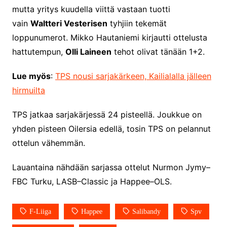
mutta yritys kuudella viittä vastaan tuotti
vain
Waltteri Vesterisen
tyhjiin tekemät
loppunumerot. Mikko Hautaniemi kirjautti ottelusta
hattutempun,
Olli Laineen
tehot olivat tänään 1+2.
Lue myös
:
TPS nousi sarjakärkeen, Kailialalla jälleen
hirmuilta
TPS jatkaa sarjakärjessä 24 pisteellä. Joukkue on
yhden pisteen Oilersia edellä, tosin TPS on pelannut
ottelun vähemmän.
Lauantaina nähdään sarjassa ottelut Nurmon Jymy–
FBC Turku, LASB–Classic ja Happee–OLS.
F-Liiga
Happee
Salibandy
Spv