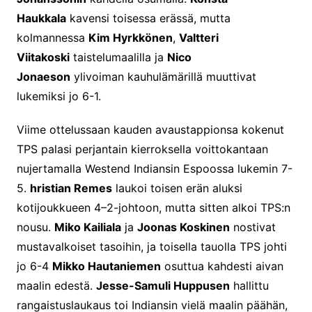
Haukkala
kavensi toisessa erässä, mutta
kolmannessa
Kim Hyrkkönen
,
Valtteri
Viitakoski
taistelumaalilla ja
Nico
Jonaeson
ylivoiman kauhulämärillä muuttivat
lukemiksi jo 6-1.
Viime ottelussaan kauden avaustappionsa kokenut
TPS palasi perjantain kierroksella voittokantaan
nujertamalla Westend Indiansin Espoossa lukemin 7-
5.
hristian Remes
laukoi toisen erän aluksi
kotijoukkueen 4–2-johtoon, mutta sitten alkoi TPS:n
nousu.
Miko Kailiala
ja
Joonas Koskinen
nostivat
mustavalkoiset tasoihin, ja toisella tauolla TPS johti
jo 6-4
Mikko Hautaniemen
osuttua kahdesti aivan
maalin edestä.
Jesse-Samuli Huppusen
hallittu
rangaistuslaukaus toi Indiansin vielä maalin päähän,