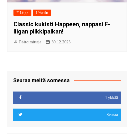
F-Liiga
Urheilu
Classic kukisti Happeen, nappasi F-
liigan piikkipaikan!
Päätoimittaja
30.12.2023
Seuraa meitä somessa
Tykkää
Seuraa