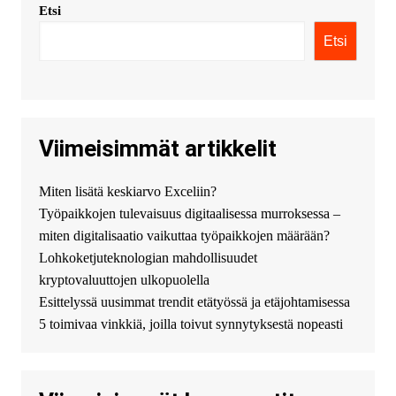
Etsi
KimonicRisse :
Заказать Haval
- только у нас вы найдете
Etsi
цены ниже рынка. Быстрей
всего сделать заказ на хавал
джолион цена новый у
официального можно только у
нас! купить haval jolion
купить хавал джулиан -
Viimeisimmät artikkelit
http://jolion-ufa1.ru/
DengizaimyKt :
Привет!
Miten lisätä keskiarvo Exceliin?
Появился вопрос про срочно
Työpaikkojen tulevaisuus digitaalisessa murroksessa –
взять деньги? Предлагаем
безопасный источник
miten digitalisaatio vaikuttaa työpaikkojen määrään?
финансовой помощи. Вы
Lohkoketjuteknologian mahdollisuudet
можете получить
kryptovaluuttojen ulkopuolella
финансирование в долг без
Esittelyssä uusimmat trendit etätyössä ja etäjohtamisessa
избыточных вопросов и
документов? Тогда обратитесь
5 toimivaa vinkkiä, joilla toivut synnytyksestä nopeasti
к нам! Мы предоставляем
высокоприбыльные условия
кредитования, оперативное