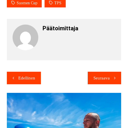
Suomen Cup
TPS
Päätoimittaja
Edellinen
Seuraava