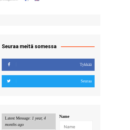
t
u sisään
röidy
Seuraa meitä somessa
Tykkää
Seuraa
Name
Latest Message:
1 year, 4
months ago