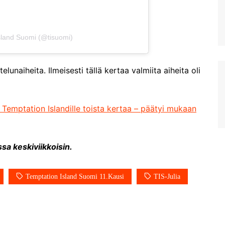
sland Suomi (@tisuomi)
unaiheita. Ilmeisesti tällä kertaa valmiita aiheita oli
u Temptation Islandille toista kertaa – päätyi mukaan
sa keskiviikkoisin.
Temptation Island Suomi 11.kausi
TIS-Julia