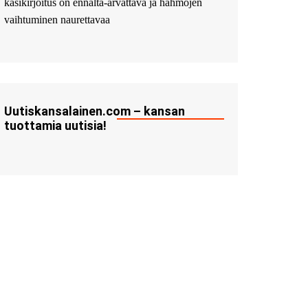
käsikirjoitus on ennalta-arvattava ja hahmojen
vaihtuminen naurettavaa
Uutiskansalainen.com – kansan
tuottamia uutisia!