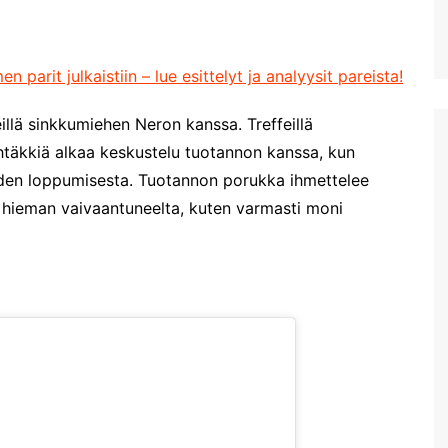
parit julkaistiin – lue esittelyt ja analyysit pareista!
eillä sinkkumiehen Neron kanssa. Treffeillä
htäkkiä alkaa keskustelu tuotannon kanssa, kun
eiden loppumisesta. Tuotannon porukka ihmettelee
a hieman vaivaantuneelta, kuten varmasti moni