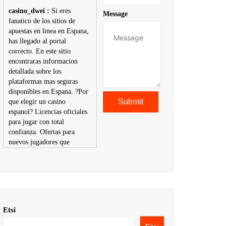
casino_dwei :
Si eres
Message
fanatico de los sitios de
apuestas en linea en Espana,
has llegado al portal
correcto. En este sitio
encontraras informacion
detallada sobre los
plataformas mas seguras
disponibles en Espana. ?Por
que elegir un casino
espanol? Licencias oficiales
para jugar con total
confianza. Ofertas para
nuevos jugadores que
aumentan tus posibilidades
de ganar. Ruleta, blackjack,
tragaperras y mas con
premios atractivos.
Depositos y retiros sin
problemas con multiples
Etsi
metodos de pago,
incluyendo tarje