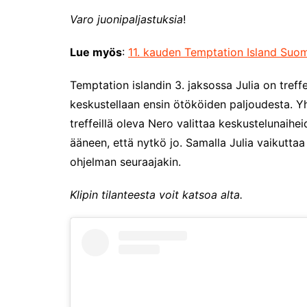
Varo juonipaljastuksia
!
Lue myös
:
11. kauden Temptation Island Suomen 
Temptation islandin 3. jaksossa Julia on treff
keskustellaan ensin ötököiden paljoudesta. Y
treffeillä oleva Nero valittaa keskustelunaih
ääneen, että nytkö jo. Samalla Julia vaikutta
ohjelman seuraajakin.
Klipin tilanteesta voit katsoa alta.