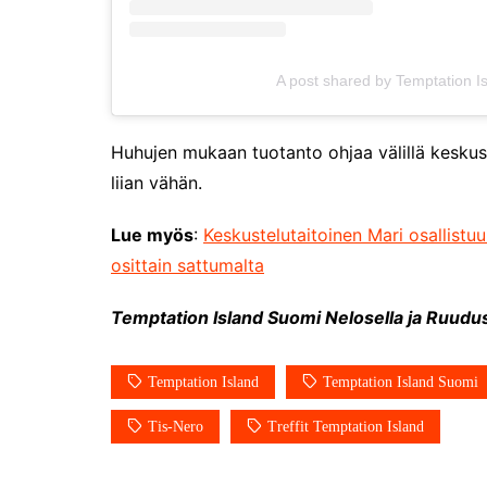
A post shared by Temptation I
Huhujen mukaan tuotanto ohjaa välillä keskustel
liian vähän.
Lue myös
:
Keskustelutaitoinen Mari osallistu
osittain sattumalta
Temptation Island Suomi Nelosella ja Ruudus
Temptation Island
Temptation Island Suomi
Tis-Nero
Treffit Temptation Island