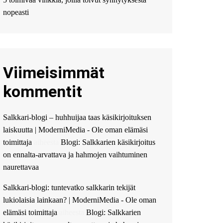
Мы предоставляем
высокоприбыльные
nopeasti
условия кредитования,
оперативное
guest_4889 :
Cmon Suomi
👏
Viimeisimmät
guest_5115 :
hello
The Admin
:
High five!
kommentit
You’ve successfully installed
Simple Ajax Chat.
Salkkari-blogi – huhhuijaa taas käsikirjoituksen
laiskuutta | ModerniMedia - Ole oman elämäsi
toimittaja
aiheesta
Blogi: Salkkarien käsikirjoitus
on ennalta-arvattava ja hahmojen vaihtuminen
naurettavaa
Salkkari-blogi: tuntevatko salkkarin tekijät
lukiolaisia lainkaan? | ModerniMedia - Ole oman
elämäsi toimittaja
aiheesta
Blogi: Salkkarien