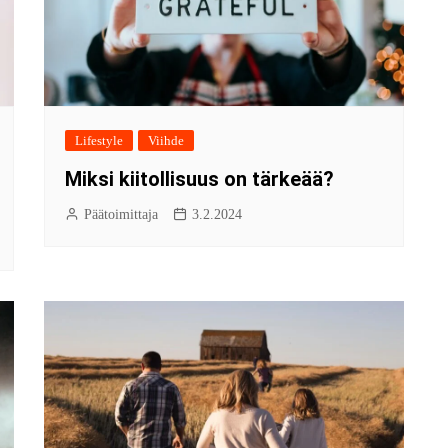
Lifestyle
Viihde
Miksi kiitollisuus on tärkeää?
Päätoimittaja
3.2.2024