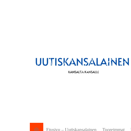
Etusivu – Uutiskansalainen
Tuoreimmat