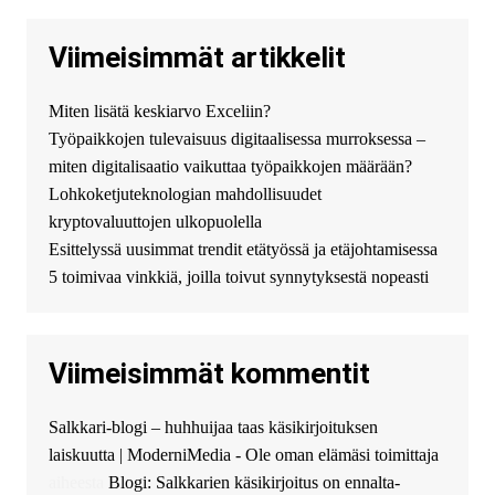
нас! купить haval jolion
купить хавал джулиан -
Viimeisimmät artikkelit
http://jolion-ufa1.ru/
DengizaimyKt :
Привет!
Miten lisätä keskiarvo Exceliin?
Появился вопрос про срочно
Työpaikkojen tulevaisuus digitaalisessa murroksessa –
взять деньги? Предлагаем
безопасный источник
miten digitalisaatio vaikuttaa työpaikkojen määrään?
финансовой помощи. Вы
Lohkoketjuteknologian mahdollisuudet
можете получить
kryptovaluuttojen ulkopuolella
финансирование в долг без
Esittelyssä uusimmat trendit etätyössä ja etäjohtamisessa
избыточных вопросов и
документов? Тогда обратитесь
5 toimivaa vinkkiä, joilla toivut synnytyksestä nopeasti
к нам! Мы предоставляем
высокоприбыльные условия
кредитования, оперативное
Viimeisimmät kommentit
guest_4889 :
Cmon Suomi 👏
guest_5115 :
hello
Salkkari-blogi – huhhuijaa taas käsikirjoituksen
The Admin
:
High five! You’ve
laiskuutta | ModerniMedia - Ole oman elämäsi toimittaja
successfully installed Simple
Ajax Chat.
aiheesta
Blogi: Salkkarien käsikirjoitus on ennalta-