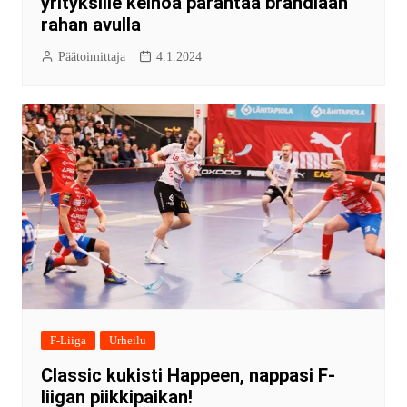
yrityksille keinoa parantaa brändiään
rahan avulla
Päätoimittaja
4.1.2024
F-Liiga
Urheilu
Classic kukisti Happeen, nappasi F-
liigan piikkipaikan!