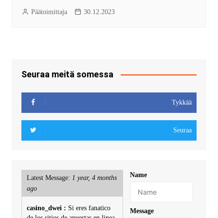
Päätoimittaja
30.12.2023
Seuraa meitä somessa
Tykkää
Seuraa
Name
Latest Message:
1 year, 4 months
ago
casino_dwei :
Si eres fanatico
Message
de los sitios de apuestas en linea