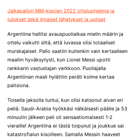
Jalkapallon MM-kisojen 2022 otteluohjelma ja
tulokset sekä ilmaiset lähetykset ja uutiset
Argentiina hallitsi avauspuoliaikaa mielin määrin ja
ottelu vaikutti siltä, että luvassa olisi totaaliset
murskajaiset. Pallo saatiin kuitenkin vain kertaalleen
maaliin hyväksytysti, kun Lionel Messi upotti
rankkarin vastustajan verkkoon. Puoliajalla
Argentiinan maali hylättiin peräti kolme kertaa
paitsiona.
Toisella jaksolla tuntui, kun olisi katsonut aivan eri
peliä. Saudi-Arabia hyökkäsi nälkäisesti päälle ja 53
minuutin jälkeen peli oli sensaatiomaisesti 1-2
vieraille! Argentiina ei tästä toipunut ja joukkue sai
katastrofialun kisoilleen. Samalla Messin haaveet