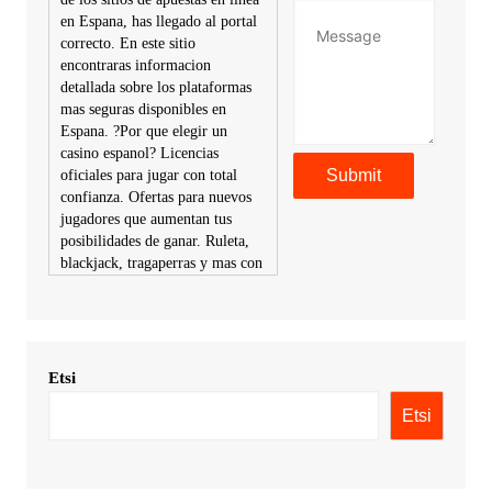
en Espana, has llegado al portal
correcto. En este sitio
encontraras informacion
detallada sobre los plataformas
mas seguras disponibles en
Espana. ?Por que elegir un
casino espanol? Licencias
oficiales para jugar con total
confianza. Ofertas para nuevos
jugadores que aumentan tus
posibilidades de ganar. Ruleta,
blackjack, tragaperras y mas con
premios atractivos. Depositos y
retiros sin problemas con
multiples metodos de pago,
incluyendo tarje
Etsi
KimonicRisse :
Заказать Haval
- только у нас вы найдете
Etsi
цены ниже рынка. Быстрей
всего сделать заказ на хавал
джолион цена новый у
официального можно только у