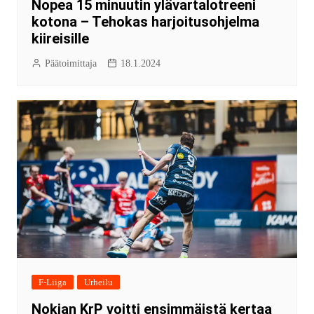
Nopea 15 minuutin ylävartalotreeni
kotona – Tehokas harjoitusohjelma
kiireisille
Päätoimittaja
18.1.2024
F-Liiga
Urheilu
Nokian KrP voitti ensimmäistä kertaa