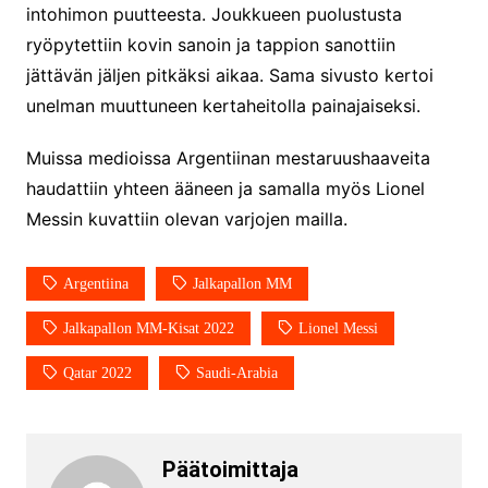
intohimon puutteesta. Joukkueen puolustusta
ryöpytettiin kovin sanoin ja tappion sanottiin
jättävän jäljen pitkäksi aikaa. Sama sivusto kertoi
unelman muuttuneen kertaheitolla painajaiseksi.
Muissa medioissa Argentiinan mestaruushaaveita
haudattiin yhteen ääneen ja samalla myös Lionel
Messin kuvattiin olevan varjojen mailla.
Argentiina
Jalkapallon MM
Jalkapallon MM-Kisat 2022
Lionel Messi
Qatar 2022
Saudi-Arabia
Päätoimittaja