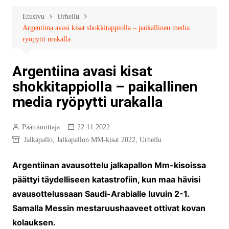
Etusivu
Urheilu
Argentiina avasi kisat shokkitappiolla – paikallinen media
ryöpytti urakalla
Argentiina avasi kisat
shokkitappiolla – paikallinen
media ryöpytti urakalla
Päätoimittaja
22.11.2022
Jalkapallo
,
Jalkapallon MM-kisat 2022
,
Urheilu
Argentiinan avausottelu jalkapallon Mm-kisoissa
päättyi täydelliseen katastrofiin, kun maa hävisi
avausottelussaan Saudi-Arabialle luvuin 2-1.
Samalla Messin mestaruushaaveet ottivat kovan
kolauksen.