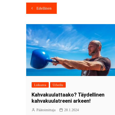
Edellinen
Liikunta
Urheilu
Kahvakuulattaako? Täydellinen
kahvakuulatreeni arkeen!
Päätoimittaja
28.1.2024