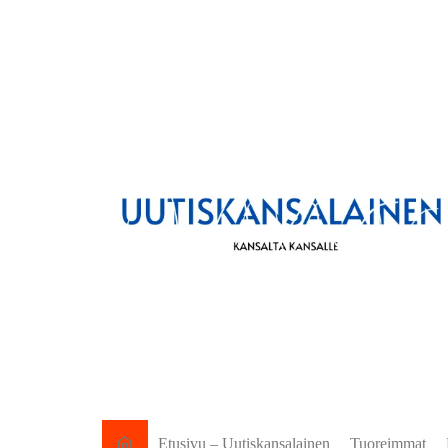
Etusivu – Uutiskansalainen
Tuoreimmat