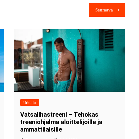
Seuraava
Urheilu
Vatsalihastreeni – Tehokas
treeniohjelma aloittelijoille ja
ammattilaisille