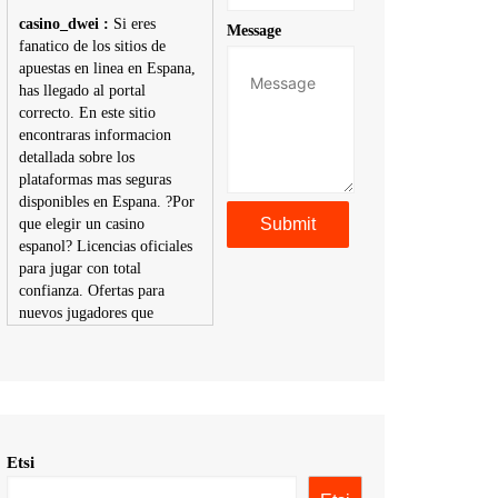
casino_dwei :
Si eres
Message
fanatico de los sitios de
apuestas en linea en Espana,
has llegado al portal
correcto. En este sitio
encontraras informacion
detallada sobre los
plataformas mas seguras
disponibles en Espana. ?Por
que elegir un casino
espanol? Licencias oficiales
para jugar con total
confianza. Ofertas para
nuevos jugadores que
aumentan tus posibilidades
de ganar. Ruleta, blackjack,
tragaperras y mas con
premios atractivos.
Depositos y retiros sin
problemas con multiples
Etsi
metodos de pago,
incluyendo tarje