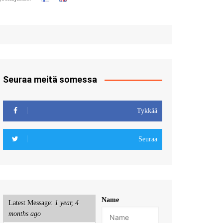
t
u sisään
röidy
Seuraa meitä somessa
Tykkää
Seuraa
Name
Latest Message:
1 year, 4
months ago