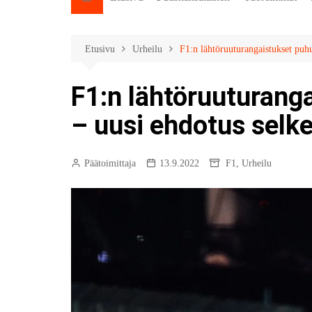
Etusivu
Urheilu
F1:n lähtöruuturangaistukset puhut
F1:n lähtöruuturang
– uusi ehdotus selke
Päätoimittaja
13.9.2022
F1
,
Urheilu