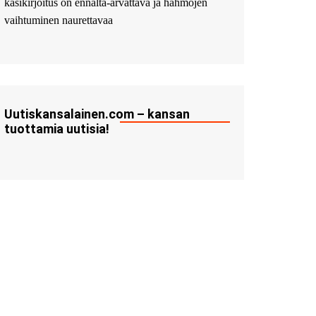
käsikirjoitus on ennalta-arvattava ja hahmojen
vaihtuminen naurettavaa
Uutiskansalainen.com – kansan
tuottamia uutisia!