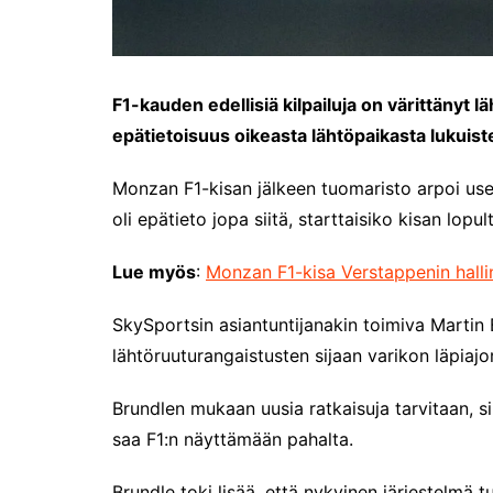
F1-kauden edellisiä kilpailuja on värittänyt 
epätietoisuus oikeasta lähtöpaikasta lukuis
Monzan F1-kisan jälkeen tuomaristo arpoi use
oli epätieto jopa siitä, starttaisiko kisan lop
Lue myös
:
Monzan F1-kisa Verstappenin halli
SkySportsin asiantuntijanakin toimiva Martin B
lähtöruuturangaistusten sijaan varikon läpiajora
Brundlen mukaan uusia ratkaisuja tarvitaan, sil
saa F1:n näyttämään pahalta.
Brundle toki lisää, että nykyinen järjestelmä