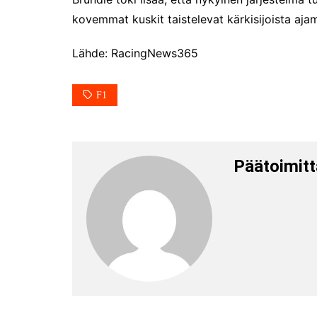
kovemmat kuskit taistelevat kärkisijoista aja
Lähde: RacingNews365
F1
Päätoimitt