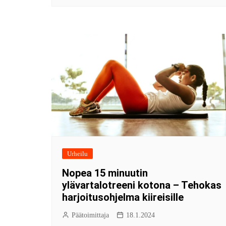
Urheilu
Nopea 15 minuutin
ylävartalotreeni kotona – Tehokas
harjoitusohjelma kiireisille
Päätoimittaja
18.1.2024