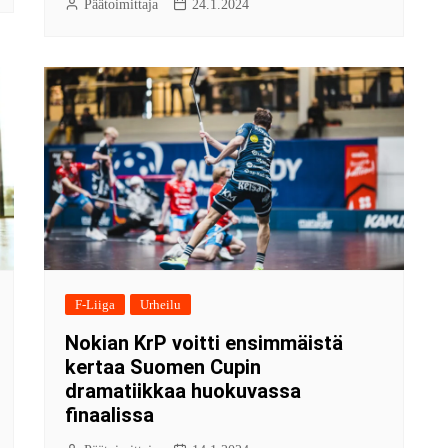
Päätoimittaja
24.1.2024
F-Liiga
Urheilu
Nokian KrP voitti ensimmäistä
kertaa Suomen Cupin
dramatiikkaa huokuvassa
finaalissa