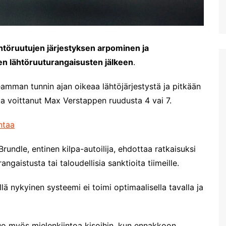
lähtöruutujen järjestyksen arpominen ja
ten lähtöruuturangaisusten jälkeen
.
amman tunnin ajan oikeaa lähtöjärjestystä ja pitkään
ulta voittanut Max Verstappen ruudusta 4 vai 7.
ntaa
rundle, entinen kilpa-autoilija, ehdottaa ratkaisuksi
ngaistusta tai taloudellisia sanktioita tiimeille.
lä nykyinen systeemi ei toimi optimaalisella tavalla ja
 tuo myös mielenkiintoa kisoihin, kun ennakkoon