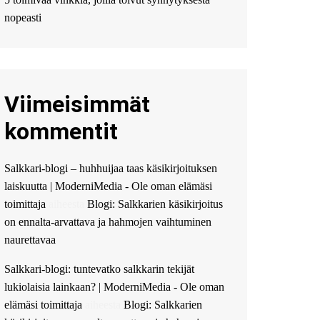
Мы предоставляем
высокоприбыльные
nopeasti
условия кредитования,
оперативное
guest_4889 :
Cmon Suomi
👏
Viimeisimmät
guest_5115 :
hello
The Admin
:
High five!
kommentit
You’ve successfully installed
Simple Ajax Chat.
Salkkari-blogi – huhhuijaa taas käsikirjoituksen
laiskuutta | ModerniMedia - Ole oman elämäsi
toimittaja
aiheesta
Blogi: Salkkarien käsikirjoitus
on ennalta-arvattava ja hahmojen vaihtuminen
naurettavaa
Salkkari-blogi: tuntevatko salkkarin tekijät
lukiolaisia lainkaan? | ModerniMedia - Ole oman
elämäsi toimittaja
aiheesta
Blogi: Salkkarien