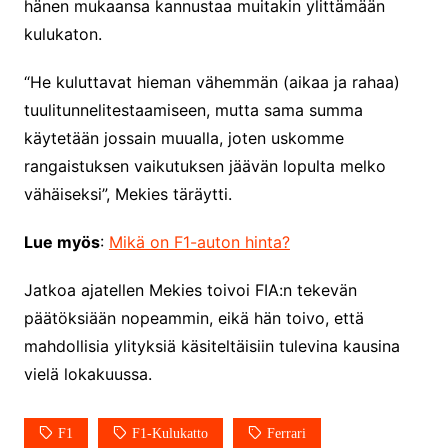
hänen mukaansa kannustaa muitakin ylittämään
kulukaton.
“He kuluttavat hieman vähemmän (aikaa ja rahaa)
tuulitunnelitestaamiseen, mutta sama summa
käytetään jossain muualla, joten uskomme
rangaistuksen vaikutuksen jäävän lopulta melko
vähäiseksi”, Mekies täräytti.
Lue myös
:
Mikä on F1-auton hinta?
Jatkoa ajatellen Mekies toivoi FIA:n tekevän
päätöksiään nopeammin, eikä hän toivo, että
mahdollisia ylityksiä käsiteltäisiin tulevina kausina
vielä lokakuussa.
F1
F1-Kulukatto
Ferrari