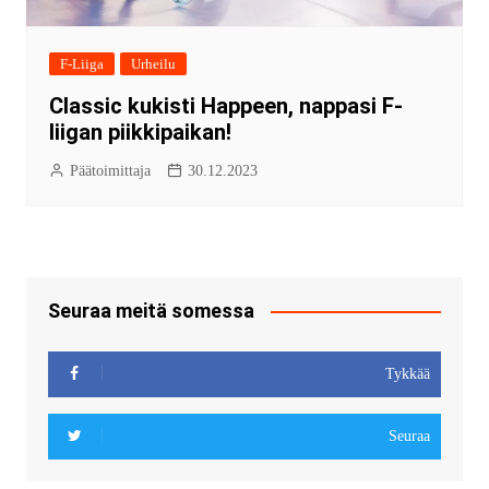
F-Liiga
Urheilu
Classic kukisti Happeen, nappasi F-
liigan piikkipaikan!
Päätoimittaja
30.12.2023
Seuraa meitä somessa
Tykkää
Seuraa