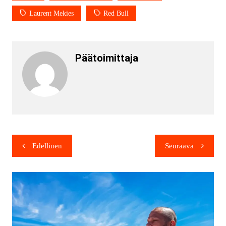
Laurent Mekies
Red Bull
Päätoimittaja
Edellinen
Seuraava