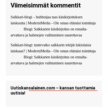
Viimeisimmät kommentit
guest_4889 :
Cmon Suomi 👏
guest_5115 :
hello
Salkkari-blogi – huhhuijaa taas käsikirjoituksen
The Admin
:
High five! You’ve
laiskuutta | ModerniMedia - Ole oman elämäsi toimittaja
successfully installed Simple
Ajax Chat.
aiheesta
Blogi: Salkkarien käsikirjoitus on ennalta-
arvattava ja hahmojen vaihtuminen naurettavaa
Salkkari-blogi: tuntevatko salkkarin tekijät lukiolaisia
lainkaan? | ModerniMedia - Ole oman elämäsi toimittaja
aiheesta
Blogi: Salkkarien käsikirjoitus on ennalta-
arvattava ja hahmojen vaihtuminen naurettavaa
Uutiskansalainen.com – kansan tuottamia
uutisia!