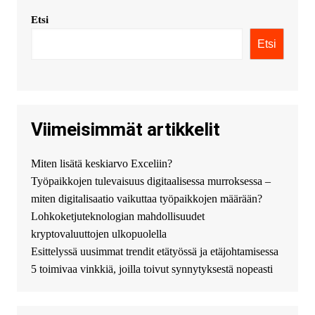
incluyendo tarje
Etsi
KimonicRisse :
Заказать Haval
- только у нас вы найдете
Etsi
цены ниже рынка. Быстрей
всего сделать заказ на хавал
джолион цена новый у
официального можно только у
нас! купить haval jolion
купить хавал джулиан -
Viimeisimmät artikkelit
http://jolion-ufa1.ru/
DengizaimyKt :
Привет!
Miten lisätä keskiarvo Exceliin?
Появился вопрос про срочно
Työpaikkojen tulevaisuus digitaalisessa murroksessa –
взять деньги? Предлагаем
безопасный источник
miten digitalisaatio vaikuttaa työpaikkojen määrään?
финансовой помощи. Вы
Lohkoketjuteknologian mahdollisuudet
можете получить
kryptovaluuttojen ulkopuolella
финансирование в долг без
Esittelyssä uusimmat trendit etätyössä ja etäjohtamisessa
избыточных вопросов и
документов? Тогда обратитесь
5 toimivaa vinkkiä, joilla toivut synnytyksestä nopeasti
к нам! Мы предоставляем
высокоприбыльные условия
кредитования, оперативное