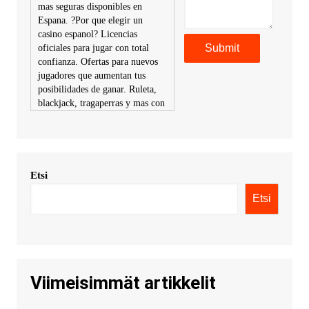
mas seguras disponibles en
Espana. ?Por que elegir un
casino espanol? Licencias
oficiales para jugar con total
confianza. Ofertas para nuevos
jugadores que aumentan tus
posibilidades de ganar. Ruleta,
blackjack, tragaperras y mas con
premios atractivos. Depositos y
retiros sin problemas con
multiples metodos de pago,
incluyendo tarje
Etsi
KimonicRisse :
Заказать Haval
- только у нас вы найдете
Etsi
цены ниже рынка. Быстрей
всего сделать заказ на хавал
джолион цена новый у
официального можно только у
нас! купить haval jolion
купить хавал джулиан -
Viimeisimmät artikkelit
http://jolion-ufa1.ru/
DengizaimyKt :
Привет!