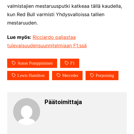
valmistajien mestaruusputki katkeaa tällä kaudella,
kun Red Bull varmisti Yhdysvalloissa tallien
mestaruuden.
Lue myös:
Ricciardo paljastaa
tulevaisuudensuunnitelmiaan F1:ssä
Auton Pomppiminen
F1
Lewis Hamilton
Mercedes
Porpoising
Päätoimittaja