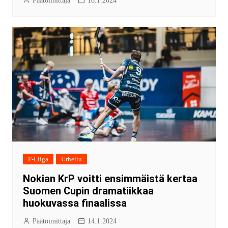
Päätoimittaja
18.1.2024
F-Liiga
Urheilu
Nokian KrP voitti ensimmäistä kertaa
Suomen Cupin dramatiikkaa
huokuvassa finaalissa
Päätoimittaja
14.1.2024