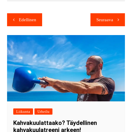
Edellinen
Seuraava
Liikunta
Urheilu
Kahvakuulattaako? Täydellinen
kahvakuulatreeni arkeen!