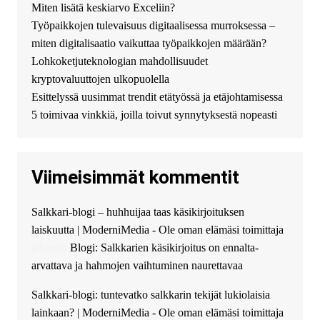
Miten lisätä keskiarvo Exceliin?
Появился вопрос про срочно
Työpaikkojen tulevaisuus digitaalisessa murroksessa –
взять деньги? Предлагаем
безопасный источник
miten digitalisaatio vaikuttaa työpaikkojen määrään?
финансовой помощи. Вы
Lohkoketjuteknologian mahdollisuudet
можете получить
kryptovaluuttojen ulkopuolella
финансирование в долг без
Esittelyssä uusimmat trendit etätyössä ja etäjohtamisessa
избыточных вопросов и
документов? Тогда обратитесь
5 toimivaa vinkkiä, joilla toivut synnytyksestä nopeasti
к нам! Мы предоставляем
высокоприбыльные условия
кредитования, оперативное
Viimeisimmät kommentit
guest_4889 :
Cmon Suomi 👏
guest_5115 :
hello
Salkkari-blogi – huhhuijaa taas käsikirjoituksen
The Admin
:
High five! You’ve
laiskuutta | ModerniMedia - Ole oman elämäsi toimittaja
successfully installed Simple
Ajax Chat.
aiheesta
Blogi: Salkkarien käsikirjoitus on ennalta-
arvattava ja hahmojen vaihtuminen naurettavaa
Salkkari-blogi: tuntevatko salkkarin tekijät lukiolaisia
lainkaan? | ModerniMedia - Ole oman elämäsi toimittaja