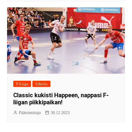
F-Liiga
Urheilu
Classic kukisti Happeen, nappasi F-
liigan piikkipaikan!
Päätoimittaja
30.12.2023