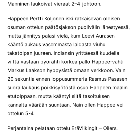
Manninen laukoivat vieraat 2–4-johtoon.
Happeen Pertti Koljonen iski ratkaisevan oloisen
osuman ottelun päätösjakson puolivälin lähestyessä,
mutta jännitys palasi vielä, kum Leevi Aurasen
kääntölaukaus vasemmasta laidasta viuhui
takatolpan juureen. Indiansin yrittäessä kuudella
viittä vastaan pyörähti korkea pallo Happee-vahti
Markus Laakson hyppysistä omaan verkkoon. Vain
20 sekuntia ennen loppusummeria Rasmus Pasasen
suora laukaus poikkisyötöstä osuo Happeen maalin
etutolppaan, mutta kääntyi siitä tasoituksen
kannalta väärään suuntaan. Näin ollen Happee vei
ottelun 5-4.
Perjantaina pelataan ottelu EräViikingit – Oilers.