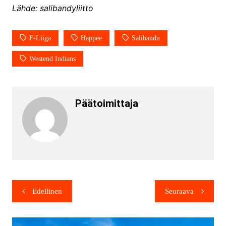
Lähde: salibandyliitto
F-Liiga
Happee
Salibandu
Westend Indians
Päätoimittaja
Edellinen
Seuraava