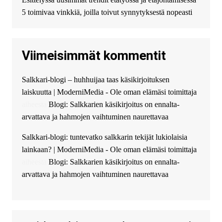
избыточных вопросов и
документов? Тогда обратитесь
5 toimivaa vinkkiä, joilla toivut synnytyksestä nopeasti
к нам! Мы предоставляем
высокоприбыльные условия
кредитования, оперативное
Viimeisimmät kommentit
guest_4889 :
Cmon Suomi 👏
guest_5115 :
hello
Salkkari-blogi – huhhuijaa taas käsikirjoituksen
The Admin
:
High five! You’ve
laiskuutta | ModerniMedia - Ole oman elämäsi toimittaja
successfully installed Simple
Ajax Chat.
aiheesta
Blogi: Salkkarien käsikirjoitus on ennalta-
arvattava ja hahmojen vaihtuminen naurettavaa
Salkkari-blogi: tuntevatko salkkarin tekijät lukiolaisia
lainkaan? | ModerniMedia - Ole oman elämäsi toimittaja
aiheesta
Blogi: Salkkarien käsikirjoitus on ennalta-
arvattava ja hahmojen vaihtuminen naurettavaa