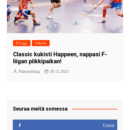
F-Liiga
Urheilu
Classic kukisti Happeen, nappasi F-
liigan piikkipaikan!
Päätoimittaja
30.12.2023
Seuraa meitä somessa
Tykkää