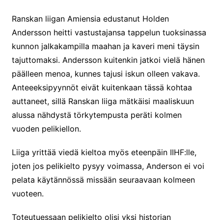
Ranskan liigan Amiensia edustanut Holden
Andersson heitti vastustajansa tappelun tuoksinassa
kunnon jalkakampilla maahan ja kaveri meni täysin
tajuttomaksi. Andersson kuitenkin jatkoi vielä hänen
päälleen menoa, kunnes tajusi iskun olleen vakava.
Anteeeksipyynnöt eivät kuitenkaan tässä kohtaa
auttaneet, sillä Ranskan liiga mätkäisi maaliskuun
alussa nähdystä törkytempusta peräti kolmen
vuoden pelikiellon.
Liiga yrittää viedä kieltoa myös eteenpäin IIHF:lle,
joten jos pelikielto pysyy voimassa, Anderson ei voi
pelata käytännössä missään seuraavaan kolmeen
vuoteen.
Toteutuessaan pelikielto olisi yksi historian