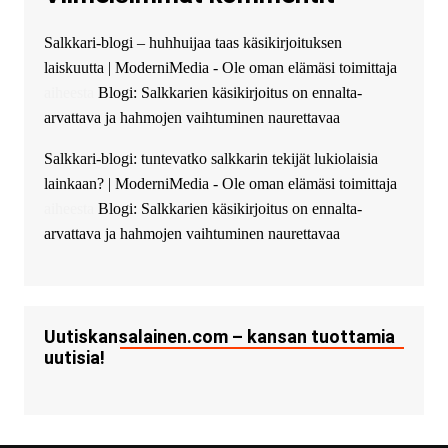
guest_5115 :
hello
Salkkari-blogi – huhhuijaa taas käsikirjoituksen
The Admin
:
High five! You’ve
laiskuutta | ModerniMedia - Ole oman elämäsi toimittaja
successfully installed Simple
Ajax Chat.
aiheesta
Blogi: Salkkarien käsikirjoitus on ennalta-
arvattava ja hahmojen vaihtuminen naurettavaa
Salkkari-blogi: tuntevatko salkkarin tekijät lukiolaisia
lainkaan? | ModerniMedia - Ole oman elämäsi toimittaja
aiheesta
Blogi: Salkkarien käsikirjoitus on ennalta-
arvattava ja hahmojen vaihtuminen naurettavaa
Uutiskansalainen.com – kansan tuottamia
uutisia!