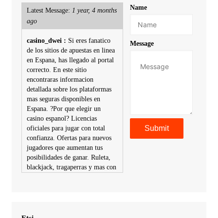
Name
Latest Message:
1 year, 4 months
ago
casino_dwei :
Si eres fanatico
Message
de los sitios de apuestas en linea
en Espana, has llegado al portal
correcto. En este sitio
encontraras informacion
detallada sobre los plataformas
mas seguras disponibles en
Espana. ?Por que elegir un
casino espanol? Licencias
oficiales para jugar con total
confianza. Ofertas para nuevos
jugadores que aumentan tus
posibilidades de ganar. Ruleta,
blackjack, tragaperras y mas con
premios atractivos. Depositos y
retiros sin problemas con
multiples metodos de pago,
incluyendo tarje