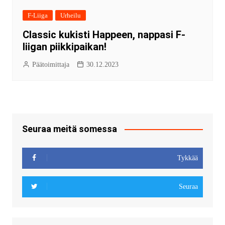
F-Liiga
Urheilu
Classic kukisti Happeen, nappasi F-
liigan piikkipaikan!
Päätoimittaja
30.12.2023
Seuraa meitä somessa
Tykkää
Seuraa