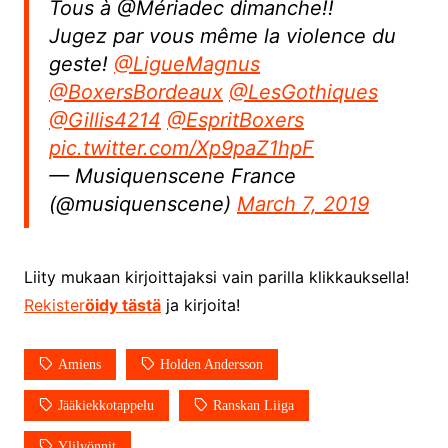
Tous à @Mériadec dimanche!!
Jugez par vous même la violence du
geste!
@LigueMagnus
@BoxersBordeaux
@LesGothiques
@Gillis4214
@EspritBoxers
pic.twitter.com/Xp9paZ1hpF
— Musiquenscene France
(@musiquenscene)
March 7, 2019
Liity mukaan kirjoittajaksi vain parilla klikkauksella!
Rekister
öidy tästä
ja kirjoita!
Amiens
Holden Andersson
Jääkiekkotappelu
Ranskan Liiga
Ylilyönnit