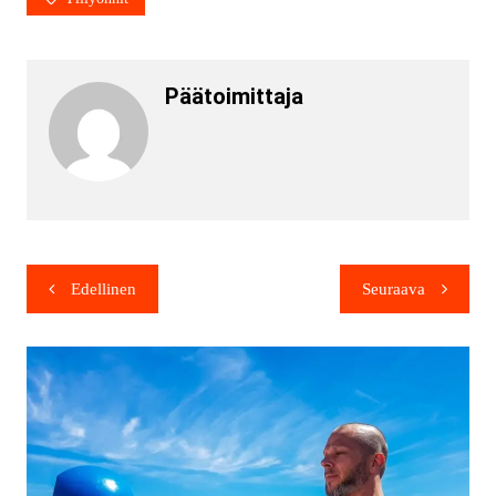
Päätoimittaja
Edellinen
Seuraava