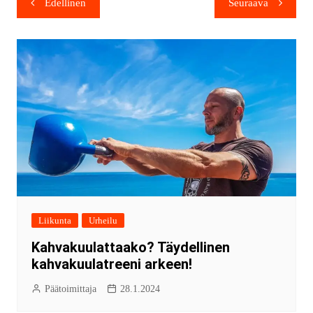
Edellinen
Seuraava
Liikunta
Urheilu
Kahvakuulattaako? Täydellinen
kahvakuulatreeni arkeen!
Päätoimittaja
28.1.2024