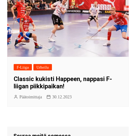
F-Liiga
Urheilu
Classic kukisti Happeen, nappasi F-
liigan piikkipaikan!
Päätoimittaja
30.12.2023
Seuraa meitä somessa