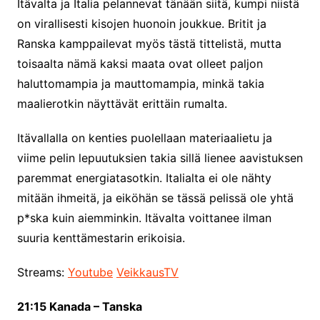
Itävalta ja Italia pelannevat tänään siitä, kumpi niistä
on virallisesti kisojen huonoin joukkue. Britit ja
Ranska kamppailevat myös tästä tittelistä, mutta
toisaalta nämä kaksi maata ovat olleet paljon
haluttomampia ja mauttomampia, minkä takia
maalierotkin näyttävät erittäin rumalta.
Itävallalla on kenties puolellaan materiaalietu ja
viime pelin lepuutuksien takia sillä lienee aavistuksen
paremmat energiatasotkin. Italialta ei ole nähty
mitään ihmeitä, ja eiköhän se tässä pelissä ole yhtä
p*ska kuin aiemminkin. Itävalta voittanee ilman
suuria kenttämestarin erikoisia.
Streams:
Youtube
VeikkausTV
21:15 Kanada – Tanska