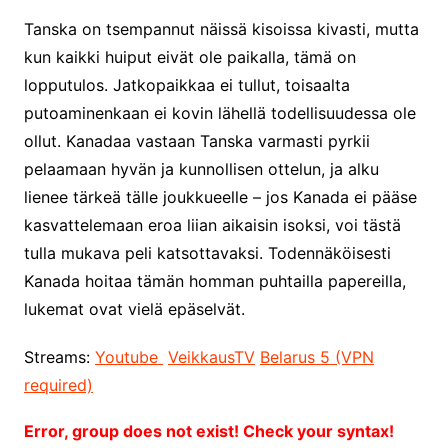
Tanska on tsempannut näissä kisoissa kivasti, mutta
kun kaikki huiput eivät ole paikalla, tämä on
lopputulos. Jatkopaikkaa ei tullut, toisaalta
putoaminenkaan ei kovin lähellä todellisuudessa ole
ollut. Kanadaa vastaan Tanska varmasti pyrkii
pelaamaan hyvän ja kunnollisen ottelun, ja alku
lienee tärkeä tälle joukkueelle – jos Kanada ei pääse
kasvattelemaan eroa liian aikaisin isoksi, voi tästä
tulla mukava peli katsottavaksi. Todennäköisesti
Kanada hoitaa tämän homman puhtailla papereilla,
lukemat ovat vielä epäselvät.
Streams:
Youtube
VeikkausTV
Belarus 5 (VPN
required)
Error, group does not exist! Check your syntax!