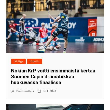
F-Liiga
Urheilu
Nokian KrP voitti ensimmäistä kertaa
Suomen Cupin dramatiikkaa
huokuvassa finaalissa
Päätoimittaja
14.1.2024