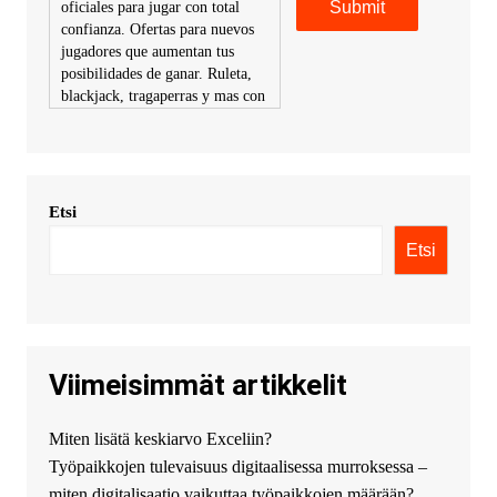
oficiales para jugar con total
confianza. Ofertas para nuevos
jugadores que aumentan tus
posibilidades de ganar. Ruleta,
blackjack, tragaperras y mas con
premios atractivos. Depositos y
retiros sin problemas con
multiples metodos de pago,
incluyendo tarje
Etsi
KimonicRisse :
Заказать Haval
- только у нас вы найдете
Etsi
цены ниже рынка. Быстрей
всего сделать заказ на хавал
джолион цена новый у
официального можно только у
нас! купить haval jolion
купить хавал джулиан -
Viimeisimmät artikkelit
http://jolion-ufa1.ru/
DengizaimyKt :
Привет!
Miten lisätä keskiarvo Exceliin?
Появился вопрос про срочно
Työpaikkojen tulevaisuus digitaalisessa murroksessa –
взять деньги? Предлагаем
безопасный источник
miten digitalisaatio vaikuttaa työpaikkojen määrään?