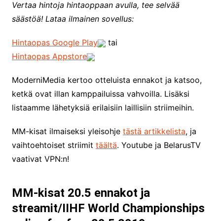
Vertaa hintoja hintaoppaan avulla, tee selvää
säästöä! Lataa ilmainen sovellus:
Hintaopas Google Play
tai
Hintaopas Appstore
ModerniMedia kertoo otteluista ennakot ja katsoo,
ketkä ovat illan kamppailuissa vahvoilla. Lisäksi
listaamme lähetyksiä erilaisiin laillisiin striimeihin.
MM-kisat ilmaiseksi yleisohje
tästä artikkelista
, ja
vaihtoehtoiset striimit
täältä
. Youtube ja BelarusTV
vaativat VPN:n!
MM-kisat 20.5 ennakot ja
streamit/IIHF World Championships