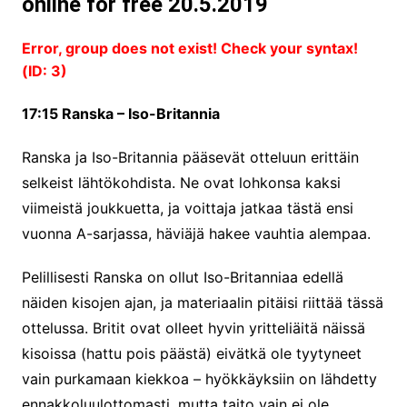
online for free 20.5.2019
Error, group does not exist! Check your syntax!
(ID: 3)
17:15 Ranska – Iso-Britannia
Ranska ja Iso-Britannia pääsevät otteluun erittäin
selkeist lähtökohdista. Ne ovat lohkonsa kaksi
viimeistä joukkuetta, ja voittaja jatkaa tästä ensi
vuonna A-sarjassa, häviäjä hakee vauhtia alempaa.
Pelillisesti Ranska on ollut Iso-Britanniaa edellä
näiden kisojen ajan, ja materiaalin pitäisi riittää tässä
ottelussa. Britit ovat olleet hyvin yritteliäitä näissä
kisoissa (hattu pois päästä) eivätkä ole tyytyneet
vain purkamaan kiekkoa – hyökkäyksiin on lähdetty
ennakkoluulottomasti, mutta taito vain ei ole