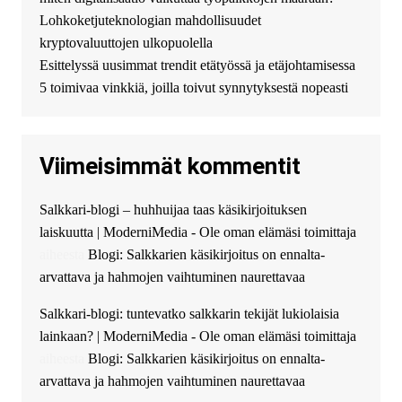
финансовой помощи. Вы
Lohkoketjuteknologian mahdollisuudet
можете получить
kryptovaluuttojen ulkopuolella
финансирование в долг без
Esittelyssä uusimmat trendit etätyössä ja etäjohtamisessa
избыточных вопросов и
документов? Тогда обратитесь
5 toimivaa vinkkiä, joilla toivut synnytyksestä nopeasti
к нам! Мы предоставляем
высокоприбыльные условия
кредитования, оперативное
Viimeisimmät kommentit
guest_4889 :
Cmon Suomi 👏
guest_5115 :
hello
Salkkari-blogi – huhhuijaa taas käsikirjoituksen
The Admin
:
High five! You’ve
laiskuutta | ModerniMedia - Ole oman elämäsi toimittaja
successfully installed Simple
Ajax Chat.
aiheesta
Blogi: Salkkarien käsikirjoitus on ennalta-
arvattava ja hahmojen vaihtuminen naurettavaa
Salkkari-blogi: tuntevatko salkkarin tekijät lukiolaisia
lainkaan? | ModerniMedia - Ole oman elämäsi toimittaja
aiheesta
Blogi: Salkkarien käsikirjoitus on ennalta-
arvattava ja hahmojen vaihtuminen naurettavaa