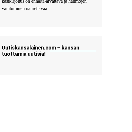
käsikirjoitus on ennalta-arvattava ja hahmojen
vaihtuminen naurettavaa
Uutiskansalainen.com – kansan
tuottamia uutisia!