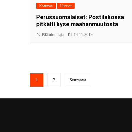
Kotimaa
Uutiset
Perussuomalaiset: Postilakossa
pitkälti kyse maahanmuutosta
Päätoimittaja
14.11.2019
1
2
Seuraava