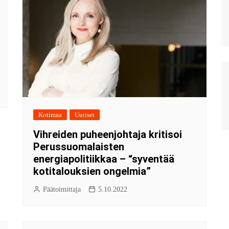
Kotimaa
Uutiset
Vihreiden puheenjohtaja kritisoi
Perussuomalaisten
energiapolitiikkaa – “syventää
kotitalouksien ongelmia”
Päätoimittaja
5.10.2022