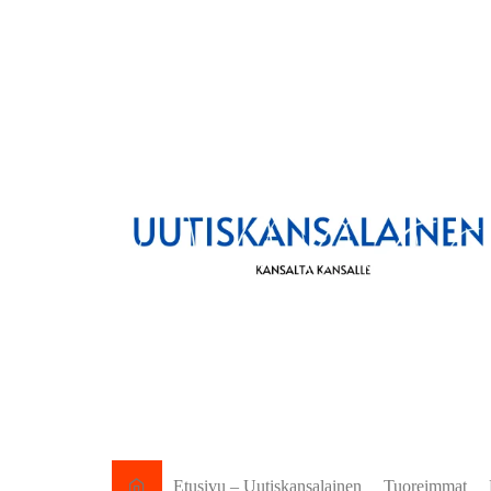
Etusivu – Uutiskansalainen
Tuoreimmat