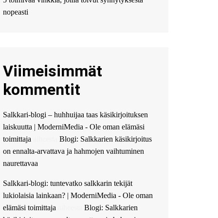
Мы предоставляем
высокоприбыльные
nopeasti
условия кредитования,
оперативное
guest_4889 :
Cmon Suomi
👏
Viimeisimmät
guest_5115 :
hello
The Admin
:
High five!
kommentit
You’ve successfully installed
Simple Ajax Chat.
Salkkari-blogi – huhhuijaa taas käsikirjoituksen
laiskuutta | ModerniMedia - Ole oman elämäsi
toimittaja
aiheesta
Blogi: Salkkarien käsikirjoitus
on ennalta-arvattava ja hahmojen vaihtuminen
naurettavaa
Salkkari-blogi: tuntevatko salkkarin tekijät
lukiolaisia lainkaan? | ModerniMedia - Ole oman
elämäsi toimittaja
aiheesta
Blogi: Salkkarien