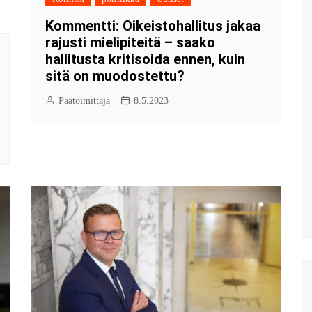
Kommentti: Oikeistohallitus jakaa
rajusti mielipiteitä – saako
hallitusta kritisoida ennen, kuin
sitä on muodostettu?
Päätoimittaja
8.5.2023