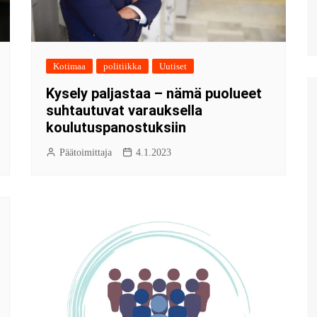
Kotimaa
politiikka
Uutiset
Kysely paljastaa – nämä puolueet
suhtautuvat varauksella
koulutuspanostuksiin
Päätoimittaja
4.1.2023