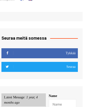
t
u sisään
röidy
Seuraa meitä somessa
Tykkää
Seuraa
Name
Latest Message:
1 year, 4
months ago