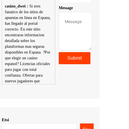
casino_dwei :
Si eres
Message
fanatico de los sitios de
apuestas en linea en Espana,
has llegado al portal
correcto. En este sitio
encontraras informacion
detallada sobre los
plataformas mas seguras
disponibles en Espana. ?Por
que elegir un casino
espanol? Licencias oficiales
para jugar con total
confianza. Ofertas para
nuevos jugadores que
aumentan tus posibilidades
de ganar. Ruleta, blackjack,
tragaperras y mas con
premios atractivos.
Depositos y retiros sin
problemas con multiples
Etsi
metodos de pago,
incluyendo tarje