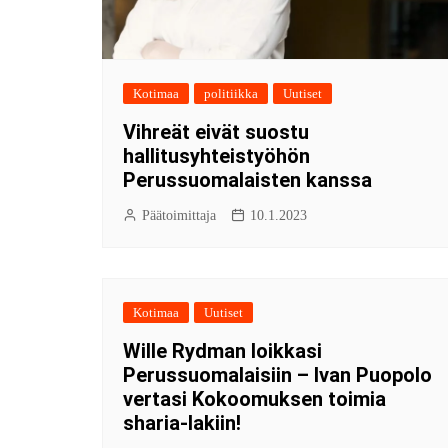
Kotimaa
politiikka
Uutiset
Vihreät eivät suostu
hallitusyhteistyöhön
Perussuomalaisten kanssa
Päätoimittaja
10.1.2023
Kotimaa
Uutiset
Wille Rydman loikkasi
Perussuomalaisiin – Ivan Puopolo
vertasi Kokoomuksen toimia
sharia-lakiin!