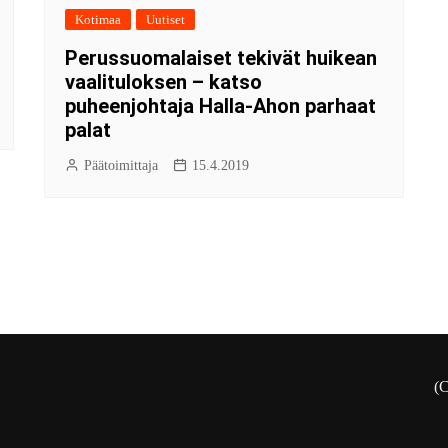
Kotimaa
Uutiset
Perussuomalaiset tekivät huikean
vaalituloksen – katso
puheenjohtaja Halla-Ahon parhaat
palat
Päätoimittaja
15.4.2019
(C