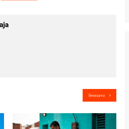
aja
Seuraava