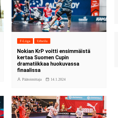
F-Liiga
Urheilu
Nokian KrP voitti ensimmäistä
kertaa Suomen Cupin
dramatiikkaa huokuvassa
finaalissa
Päätoimittaja
14.1.2024