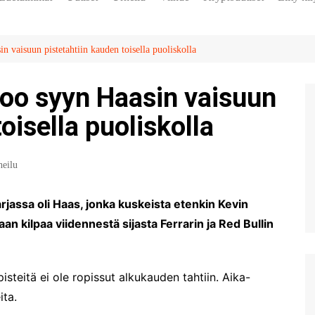
Paikalliset
Jääkiekko
Reality
Kryptovaluuttojen kurssi
Liiga
Kirjaud
Talous
F1
Lifestyle
NHL
Rekiste
n vaisuun pistetahtiin kauden toisella puoliskolla
F1-uutiset, raportit ja
kilpailuennakot joka viikonloppuna
Teknologia
kaudelta 2022.
too syyn Haasin vaisuun
politiikka
Jalkapallo
oisella puoliskolla
Sää
F-Liiga
Kotimaa
Talviurheilu
Kotimaan uutisia
heilu
Tennis
arjassa oli Haas, jonka kuskeista etenkin Kevin
aan kilpaa viidennestä sijasta Ferrarin ja Red Bullin
isteitä ei ole ropissut alkukauden tahtiin. Aika-
ita.