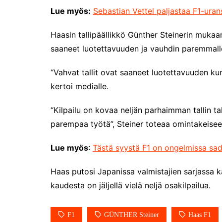
Lue myös:
Sebastian Vettel paljastaa F1-ur
Haasin tallipäällikkö Günther Steinerin mukaan
saaneet luotettavuuden ja vauhdin paremmalle
“Vahvat tallit ovat saaneet luotettavuuden kun
kertoi medialle.
“Kilpailu on kovaa neljän parhaimman tallin ta
parempaa työtä”, Steiner toteaa omintakeiseen
Lue myös
:
Tästä syystä F1 on ongelmissa sad
Haas putosi Japanissa valmistajien sarjassa k
kaudesta on jäljellä vielä neljä osakilpailua.
F1
GÜNTHER Steiner
Haas F1