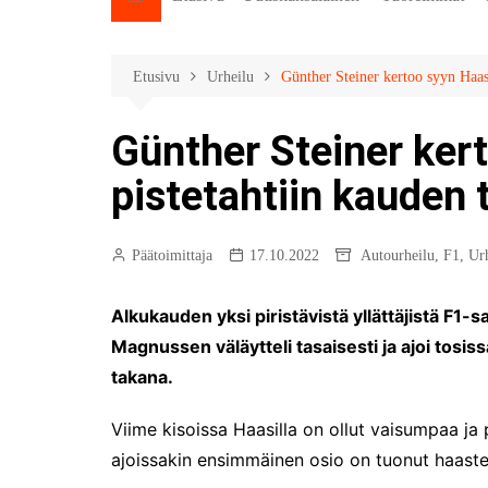
Etusivu
Urheilu
Günther Steiner kertoo syyn Haasi
Günther Steiner ker
pistetahtiin kauden t
Päätoimittaja
17.10.2022
Autourheilu
,
F1
,
Ur
Alkukauden yksi piristävistä yllättäjistä F1-s
Magnussen väläytteli tasaisesti ja ajoi tosiss
takana.
Viime kisoissa Haasilla on ollut vaisumpaa ja p
ajoissakin ensimmäinen osio on tuonut haaste