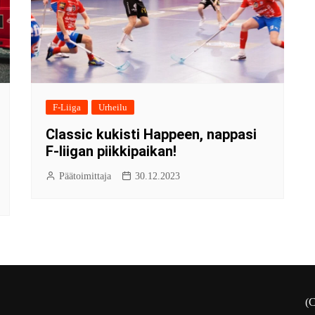
F-Liiga
Urheilu
Classic kukisti Happeen, nappasi
F-liigan piikkipaikan!
Päätoimittaja
30.12.2023
(C