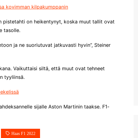
ansa kovimman kilpakumppanin
 pistetahti on heikentynyt, koska muut tallit ovat
 tasolle.
toon ja ne suoriutuvat jatkuvasti hyvin”, Steiner
kana. Vaikuttaisi siltä, että muut ovat tehneet
 tyyliinsä.
ekelissä
ahdeksannelle sijalle Aston Martinin taakse. F1-
Haas F1 2022