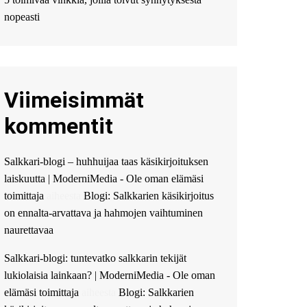
Мы предоставляем
высокоприбыльные
nopeasti
условия кредитования,
оперативное
guest_4889 :
Cmon Suomi
👏
Viimeisimmät
guest_5115 :
hello
The Admin
:
High five!
kommentit
You’ve successfully installed
Simple Ajax Chat.
Salkkari-blogi – huhhuijaa taas käsikirjoituksen
laiskuutta | ModerniMedia - Ole oman elämäsi
toimittaja
aiheesta
Blogi: Salkkarien käsikirjoitus
on ennalta-arvattava ja hahmojen vaihtuminen
naurettavaa
Salkkari-blogi: tuntevatko salkkarin tekijät
lukiolaisia lainkaan? | ModerniMedia - Ole oman
elämäsi toimittaja
aiheesta
Blogi: Salkkarien