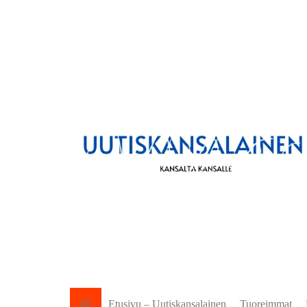
Etusivu – Uutiskansalainen
Tuoreimmat