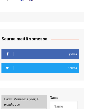
t
u sisään
röidy
Seuraa meitä somessa
Tykkää
Seuraa
Name
Latest Message:
1 year, 4
months ago