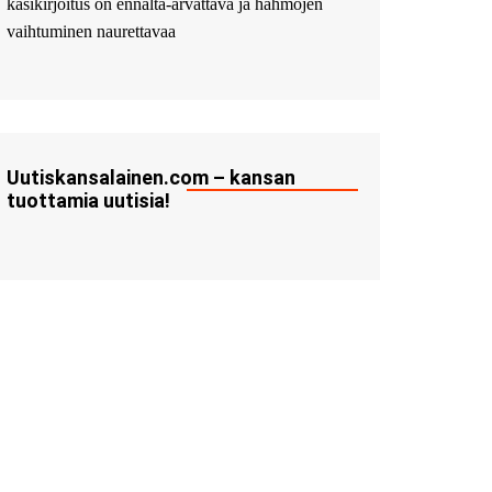
käsikirjoitus on ennalta-arvattava ja hahmojen
vaihtuminen naurettavaa
Uutiskansalainen.com – kansan
tuottamia uutisia!