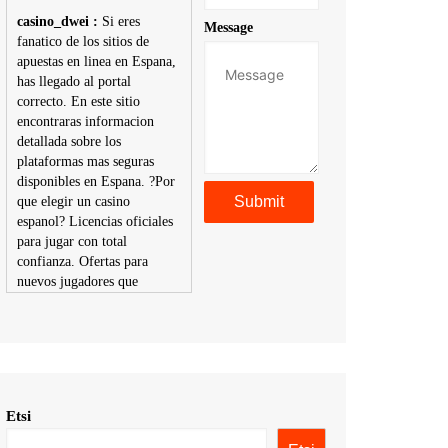
casino_dwei :
Si eres
Message
fanatico de los sitios de
apuestas en linea en Espana,
has llegado al portal
correcto. En este sitio
encontraras informacion
detallada sobre los
plataformas mas seguras
disponibles en Espana. ?Por
que elegir un casino
espanol? Licencias oficiales
para jugar con total
confianza. Ofertas para
nuevos jugadores que
aumentan tus posibilidades
de ganar. Ruleta, blackjack,
tragaperras y mas con
premios atractivos.
Depositos y retiros sin
problemas con multiples
Etsi
metodos de pago,
incluyendo tarje