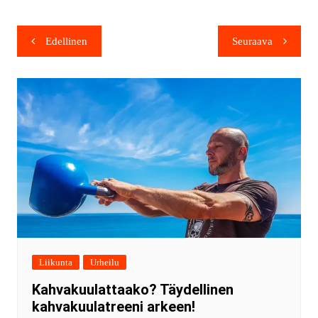
Edellinen
Seuraava
Liikunta
Urheilu
Kahvakuulattaako? Täydellinen
kahvakuulatreeni arkeen!