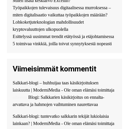
Miten lisätä keskiarvo Exceliin?
Появился вопрос про срочно
Työpaikkojen tulevaisuus digitaalisessa murroksessa –
взять деньги? Предлагаем
безопасный источник
miten digitalisaatio vaikuttaa työpaikkojen määrään?
финансовой помощи. Вы
Lohkoketjuteknologian mahdollisuudet
можете получить
kryptovaluuttojen ulkopuolella
финансирование в долг без
Esittelyssä uusimmat trendit etätyössä ja etäjohtamisessa
избыточных вопросов и
документов? Тогда обратитесь
5 toimivaa vinkkiä, joilla toivut synnytyksestä nopeasti
к нам! Мы предоставляем
высокоприбыльные условия
кредитования, оперативное
Viimeisimmät kommentit
guest_4889 :
Cmon Suomi 👏
guest_5115 :
hello
Salkkari-blogi – huhhuijaa taas käsikirjoituksen
The Admin
:
High five! You’ve
laiskuutta | ModerniMedia - Ole oman elämäsi toimittaja
successfully installed Simple
Ajax Chat.
aiheesta
Blogi: Salkkarien käsikirjoitus on ennalta-
arvattava ja hahmojen vaihtuminen naurettavaa
Salkkari-blogi: tuntevatko salkkarin tekijät lukiolaisia
lainkaan? | ModerniMedia - Ole oman elämäsi toimittaja