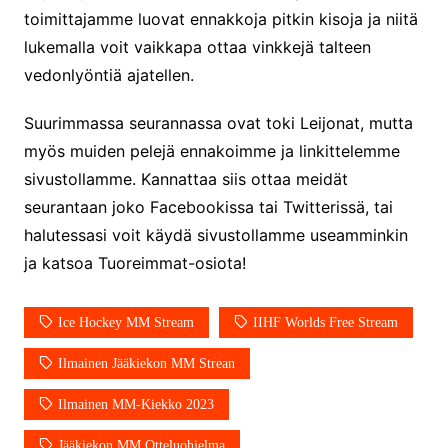
toimittajamme luovat ennakkoja pitkin kisoja ja niitä
официального можно только
у нас! купить haval jolion
lukemalla voit vaikkapa ottaa vinkkejä talteen
купить хавал джулиан -
vedonlyöntiä ajatellen.
http://jolion-ufa1.ru/
DengizaimyKt :
Привет!
Suurimmassa seurannassa ovat toki Leijonat, mutta
Появился вопрос про срочно
взять деньги? Предлагаем
myös muiden pelejä ennakoimme ja linkittelemme
безопасный источник
sivustollamme. Kannattaa siis ottaa meidät
финансовой помощи. Вы
seurantaan joko Facebookissa tai Twitterissä, tai
можете получить
финансирование в долг без
halutessasi voit käydä sivustollamme useamminkin
избыточных вопросов и
ja katsoa Tuoreimmat-osiota!
документов? Тогда
обратитесь к нам! Мы
предоставляем
Ice Hockey MM Stream
IIHF Worlds Free Stream
высокоприбыльные условия
кредитования, оперативное
Ilmainen Jääkiekon MM Strean
guest_4889 :
Cmon Suomi 👏
guest_5115 :
hello
Ilmainen MM-Kiekko 2023
The Admin
:
High five! You’ve
Jääkiekon MM Otteluohjelma