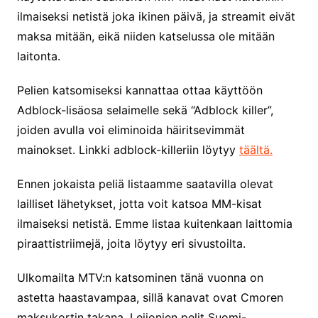
ilmaiseksi netistä joka ikinen päivä, ja streamit eivät
maksa mitään, eikä niiden katselussa ole mitään
laitonta.
Pelien katsomiseksi kannattaa ottaa käyttöön
Adblock-lisäosa selaimelle sekä “Adblock killer”,
joiden avulla voi eliminoida häiritsevimmät
mainokset. Linkki adblock-killeriin löytyy
täältä.
Ennen jokaista peliä listaamme saatavilla olevat
lailliset lähetykset, jotta voit katsoa MM-kisat
ilmaiseksi netistä. Emme listaa kuitenkaan laittomia
piraattistriimejä, joita löytyy eri sivustoilta.
Ulkomailta MTV:n katsominen tänä vuonna on
astetta haastavampaa, sillä kanavat ovat Cmoren
maksukortin takana. Leijonien pelit Suomi-