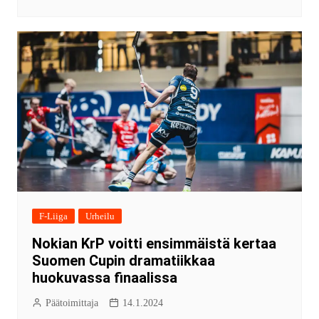
F-Liiga
Urheilu
Nokian KrP voitti ensimmäistä kertaa
Suomen Cupin dramatiikkaa
huokuvassa finaalissa
Päätoimittaja
14.1.2024