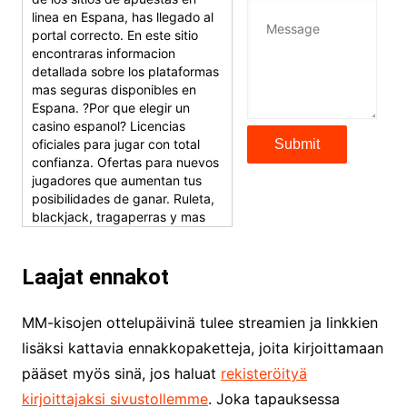
linea en Espana, has llegado al
portal correcto. En este sitio
encontraras informacion
detallada sobre los plataformas
mas seguras disponibles en
Espana. ?Por que elegir un
casino espanol? Licencias
oficiales para jugar con total
confianza. Ofertas para nuevos
jugadores que aumentan tus
posibilidades de ganar. Ruleta,
blackjack, tragaperras y mas
con premios atractivos.
Depositos y retiros sin
problemas con multiples
Laajat ennakot
metodos de pago, incluyendo
tarje
MM-kisojen ottelupäivinä tulee streamien ja linkkien
KimonicRisse :
Заказать Haval
lisäksi kattavia ennakkopaketteja, joita kirjoittamaan
- только у нас вы найдете
цены ниже рынка. Быстрей
pääset myös sinä, jos haluat
rekisteröityä
всего сделать заказ на хавал
kirjoittajaksi sivustollemme
. Joka tapauksessa
джолион цена новый у