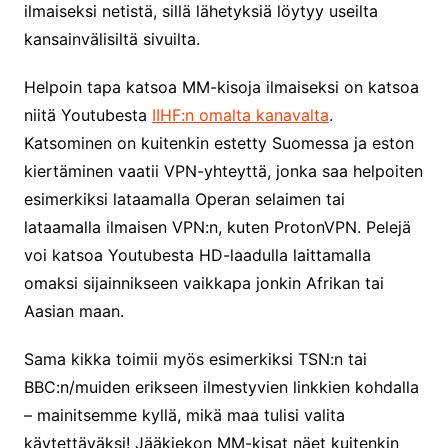
ilmaiseksi netistä, sillä lähetyksiä löytyy useilta
kansainvälisiltä sivuilta.
Helpoin tapa katsoa MM-kisoja ilmaiseksi on katsoa
niitä Youtubesta
IIHF:n omalta kanavalta
.
Katsominen on kuitenkin estetty Suomessa ja eston
kiertäminen vaatii VPN-yhteyttä, jonka saa helpoiten
esimerkiksi lataamalla Operan selaimen tai
lataamalla ilmaisen VPN:n, kuten ProtonVPN. Pelejä
voi katsoa Youtubesta HD-laadulla laittamalla
omaksi sijainnikseen vaikkapa jonkin Afrikan tai
Aasian maan.
Sama kikka toimii myös esimerkiksi TSN:n tai
BBC:n/muiden erikseen ilmestyvien linkkien kohdalla
– mainitsemme kyllä, mikä maa tulisi valita
käytettäväksi! Jääkiekon MM-kisat näet kuitenkin