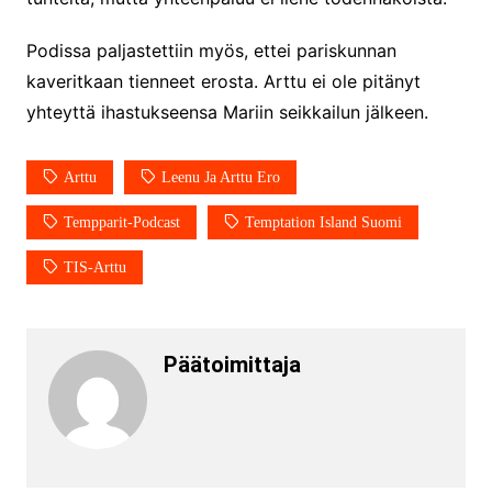
Podissa paljastettiin myös, ettei pariskunnan
kaveritkaan tienneet erosta. Arttu ei ole pitänyt
yhteyttä ihastukseensa Mariin seikkailun jälkeen.
Arttu
Leenu Ja Arttu Ero
Tempparit-Podcast
Temptation Island Suomi
TIS-Arttu
Päätoimittaja