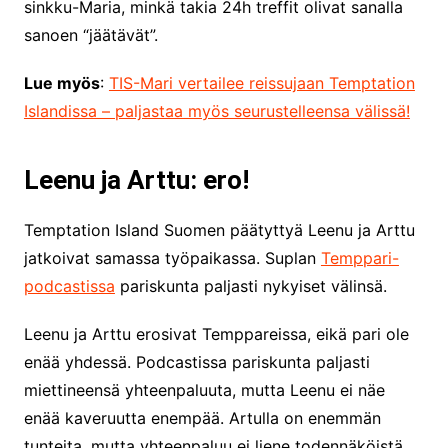
sinkku-Maria, minkä takia 24h treffit olivat sanalla
sanoen “jäätävät”.
Lue myös
:
TIS-Mari vertailee reissujaan Temptation
Islandissa – paljastaa myös seurustelleensa välissä!
Leenu ja Arttu: ero!
Temptation Island Suomen päätyttyä Leenu ja Arttu
jatkoivat samassa työpaikassa. Suplan
Temppari-
podcastissa
pariskunta paljasti nykyiset välinsä.
Leenu ja Arttu erosivat Temppareissa, eikä pari ole
enää yhdessä. Podcastissa pariskunta paljasti
miettineensä yhteenpaluuta, mutta Leenu ei näe
enää kaveruutta enempää. Artulla on enemmän
tunteita, mutta yhteenpaluu ei liene todennäköistä.