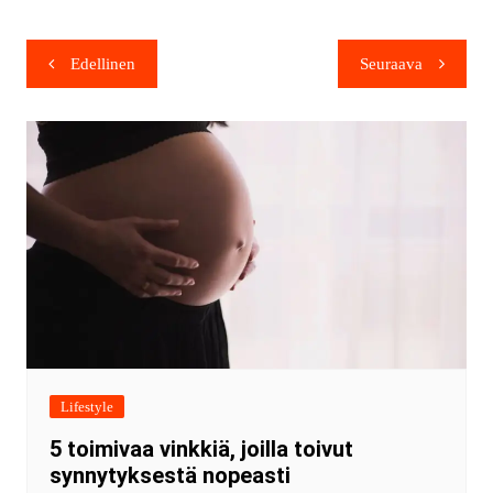
Edellinen
Seuraava
Lifestyle
5 toimivaa vinkkiä, joilla toivut
synnytyksestä nopeasti