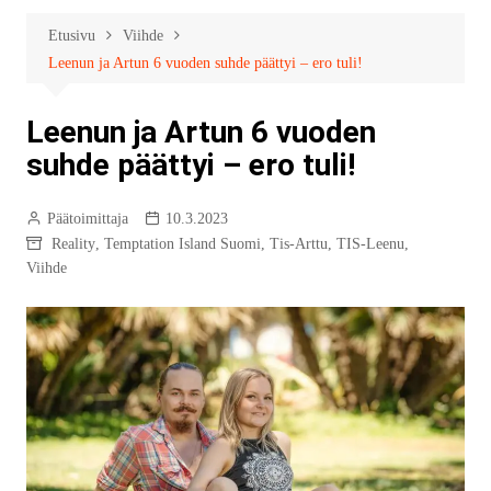
Etusivu
Viihde
Leenun ja Artun 6 vuoden suhde päättyi – ero tuli!
Leenun ja Artun 6 vuoden
suhde päättyi – ero tuli!
Päätoimittaja
10.3.2023
Reality
,
Temptation Island Suomi
,
Tis-Arttu
,
TIS-Leenu
,
Viihde