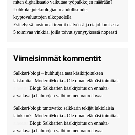
безопасный источник
miten digitalisaatio vaikuttaa työpaikkojen määrään?
финансовой помощи. Вы
Lohkoketjuteknologian mahdollisuudet
можете получить
kryptovaluuttojen ulkopuolella
финансирование в долг без
Esittelyssä uusimmat trendit etätyössä ja etäjohtamisessa
избыточных вопросов и
документов? Тогда обратитесь
5 toimivaa vinkkiä, joilla toivut synnytyksestä nopeasti
к нам! Мы предоставляем
высокоприбыльные условия
кредитования, оперативное
Viimeisimmät kommentit
guest_4889 :
Cmon Suomi 👏
guest_5115 :
hello
Salkkari-blogi – huhhuijaa taas käsikirjoituksen
The Admin
:
High five! You’ve
laiskuutta | ModerniMedia - Ole oman elämäsi toimittaja
successfully installed Simple
Ajax Chat.
aiheesta
Blogi: Salkkarien käsikirjoitus on ennalta-
arvattava ja hahmojen vaihtuminen naurettavaa
Salkkari-blogi: tuntevatko salkkarin tekijät lukiolaisia
lainkaan? | ModerniMedia - Ole oman elämäsi toimittaja
aiheesta
Blogi: Salkkarien käsikirjoitus on ennalta-
arvattava ja hahmojen vaihtuminen naurettavaa