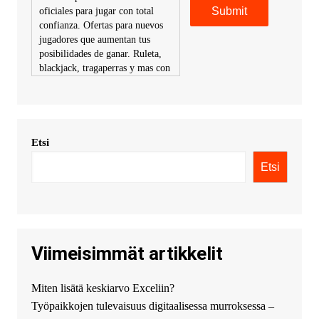
oficiales para jugar con total
confianza. Ofertas para nuevos
jugadores que aumentan tus
posibilidades de ganar. Ruleta,
blackjack, tragaperras y mas con
premios atractivos. Depositos y
retiros sin problemas con
multiples metodos de pago,
incluyendo tarje
Etsi
KimonicRisse :
Заказать Haval
- только у нас вы найдете
Etsi
цены ниже рынка. Быстрей
всего сделать заказ на хавал
джолион цена новый у
официального можно только у
нас! купить haval jolion
купить хавал джулиан -
Viimeisimmät artikkelit
http://jolion-ufa1.ru/
DengizaimyKt :
Привет!
Miten lisätä keskiarvo Exceliin?
Появился вопрос про срочно
Työpaikkojen tulevaisuus digitaalisessa murroksessa –
взять деньги? Предлагаем