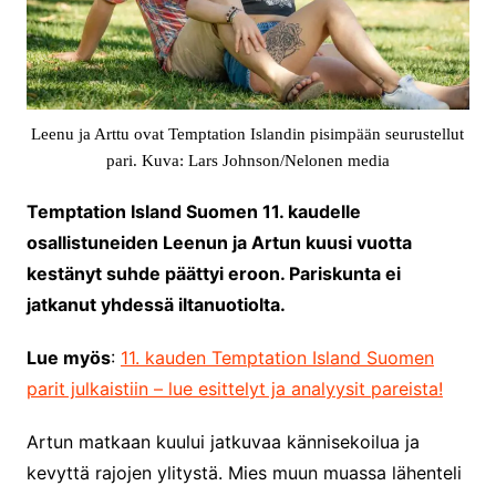
Leenu ja Arttu ovat Temptation Islandin pisimpään seurustellut
pari. Kuva: Lars Johnson/Nelonen media
Temptation Island Suomen 11. kaudelle
osallistuneiden Leenun ja Artun kuusi vuotta
kestänyt suhde päättyi eroon. Pariskunta ei
jatkanut yhdessä iltanuotiolta.
Lue myös
:
11. kauden Temptation Island Suomen
parit julkaistiin – lue esittelyt ja analyysit pareista!
Artun matkaan kuului jatkuvaa kännisekoilua ja
kevyttä rajojen ylitystä. Mies muun muassa lähenteli