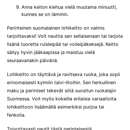
Anna keiton kiehua vielä muutama minuutti,
kunnes se on lämmin.
Perinteinen suomalainen lohikeitto on valmis
tarjoiltavaksi! Voit nauttia sen sellaisenaan tai tarjota
lisänä tuoretta ruisleipää tai voileipäkeksejä. Keitto
säilyy hyvin jääkaapissa ja maistuu vielä
seuraavanakin päivänä.
Lohikeitto on täyttävä ja ravitseva ruoka, joka sopii
erinomaisesti kylmiin talvi-iltoihin. Sen herkullinen
maku ja perinteet tekevät siitä suositun ruokalajin
Suomessa. Voit myös kokeilla erilaisia variaatioita
lohikeittoon lisäämällä esimerkiksi purjoa tai
fenkolia.
Toivottavasti nautit tästä perinteisestä