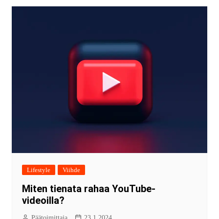
Lifestyle
Viihde
Miten tienata rahaa YouTube-
videoilla?
Päätoimittaja
23.1.2024