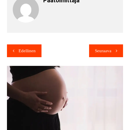
Päätoimittaja
Edellinen
Seuraava