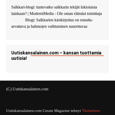
Salkkari-blogi: tuntevatko salkkarin tekijät lukiolaisia
lainkaan? | ModerniMedia - Ole oman elämäsi toimittaja
aiheesta
Blogi: Salkkarien käsikirjoitus on ennalta-
arvattava ja hahmojen vaihtuminen naurettavaa
Uutiskansalainen.com – kansan tuottamia
uutisia!
(C) Uutiskansalainen.com
Uutiskansalainen.com
Cream Magazine tehnyt
Themebeez