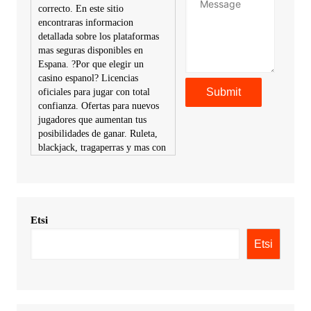
correcto. En este sitio
encontraras informacion
detallada sobre los plataformas
mas seguras disponibles en
Espana. ?Por que elegir un
casino espanol? Licencias
oficiales para jugar con total
confianza. Ofertas para nuevos
jugadores que aumentan tus
posibilidades de ganar. Ruleta,
blackjack, tragaperras y mas con
premios atractivos. Depositos y
retiros sin problemas con
multiples metodos de pago,
incluyendo tarje
Etsi
KimonicRisse :
Заказать Haval
- только у нас вы найдете
Etsi
цены ниже рынка. Быстрей
всего сделать заказ на хавал
джолион цена новый у
официального можно только у
нас! купить haval jolion