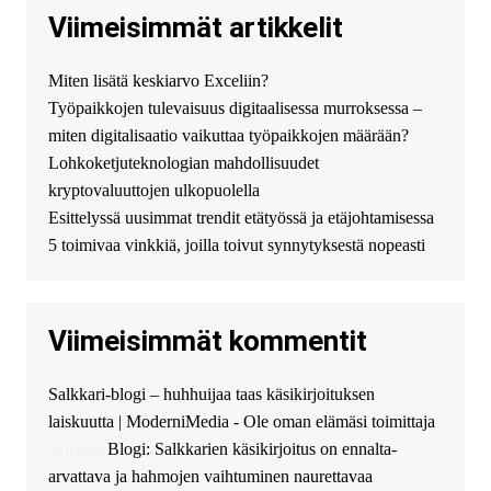
купить хавал джулиан -
Viimeisimmät artikkelit
http://jolion-ufa1.ru/
DengizaimyKt :
Привет!
Miten lisätä keskiarvo Exceliin?
Появился вопрос про срочно
Työpaikkojen tulevaisuus digitaalisessa murroksessa –
взять деньги? Предлагаем
безопасный источник
miten digitalisaatio vaikuttaa työpaikkojen määrään?
финансовой помощи. Вы
Lohkoketjuteknologian mahdollisuudet
можете получить
kryptovaluuttojen ulkopuolella
финансирование в долг без
Esittelyssä uusimmat trendit etätyössä ja etäjohtamisessa
избыточных вопросов и
документов? Тогда обратитесь
5 toimivaa vinkkiä, joilla toivut synnytyksestä nopeasti
к нам! Мы предоставляем
высокоприбыльные условия
кредитования, оперативное
Viimeisimmät kommentit
guest_4889 :
Cmon Suomi 👏
guest_5115 :
hello
Salkkari-blogi – huhhuijaa taas käsikirjoituksen
The Admin
:
High five! You’ve
laiskuutta | ModerniMedia - Ole oman elämäsi toimittaja
successfully installed Simple
Ajax Chat.
aiheesta
Blogi: Salkkarien käsikirjoitus on ennalta-
arvattava ja hahmojen vaihtuminen naurettavaa