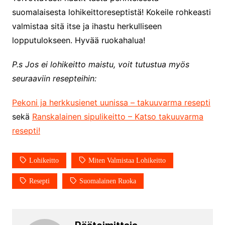
suomalaisesta lohikeittoreseptistä! Kokeile rohkeasti
valmistaa sitä itse ja ihastu herkulliseen
lopputulokseen. Hyvää ruokahalua!
P.s Jos ei lohikeitto maistu, voit tutustua myös
seuraaviin resepteihin:
Pekoni ja herkkusienet uunissa – takuuvarma resepti
sekä
Ranskalainen sipulikeitto – Katso takuuvarma
resepti!
Lohikeitto
Miten Valmistaa Lohikeitto
Resepti
Suomalainen Ruoka