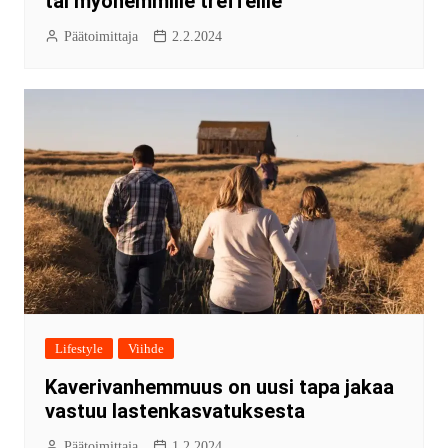
tai myöhemmille treffeille
Päätoimittaja
2.2.2024
Lifestyle
Viihde
Kaverivanhemmuus on uusi tapa jakaa
vastuu lastenkasvatuksesta
Päätoimittaja
1.2.2024